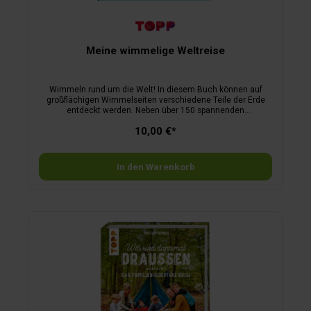
Meine wimmelige Weltreise
Wimmeln rund um die Welt! In diesem Buch können auf
großflächigen Wimmelseiten verschiedene Teile der Erde
entdeckt werden. Neben über 150 spannenden
Suchaufgaben gibt es altersgerechte Infohäppchen zu den
10,00 €*
einzelnen Bereichen. Kinder ab 5 Jahren erleben eine
aufregende Suchreise durch die Welt und darüber hinaus:
vom Weltraum über die Berge bis hinab in die Tiefen des
Meeres. Die liebenswürdig-skurrilen Illustrationen runden den
In den Warenkorb
Wimmelspaß ab.