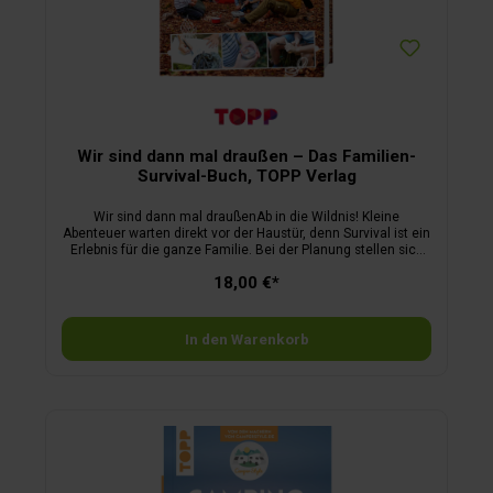
Wir sind dann mal draußen – Das Familien-
Survival-Buch, TOPP Verlag
Wir sind dann mal draußenAb in die Wildnis! Kleine
Abenteuer warten direkt vor der Haustür, denn Survival ist ein
Erlebnis für die ganze Familie. Bei der Planung stellen sich
allerdings einige Fragen: Wie baue ich einen Unterschlupf bei
18,00 €*
Regen oder für die Nacht? Wie orientiere ich mich im Wald?
Wie finde ich Wasser und wie mache ich mir aus Blättern
einen Topf zum Kochen? Und was muss ich eigentlich in der
Natur beachten, wenn ich ein Soft-Survival-Wochenende
In den Warenkorb
plane? Dieses Handbuch bietet Soft-Survival-Ideen in der
Natur für Groß und Klein und hilft, all diese Fragen zu
beantworten. Planen Sie das perfekte Mikroabenteuer mit der
ganzen Familie!