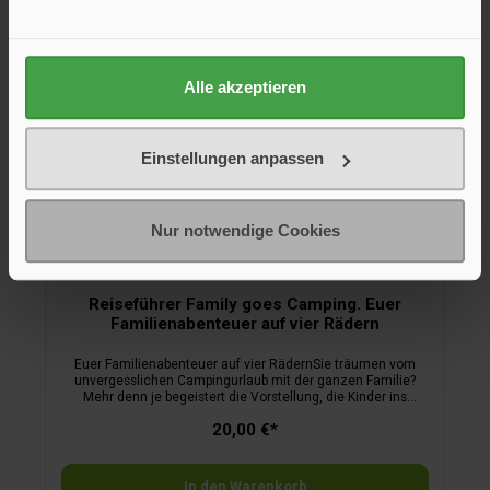
Alle akzeptieren
Einstellungen anpassen
Nur notwendige Cookies
Reiseführer Family goes Camping. Euer
Familienabenteuer auf vier Rädern
Euer Familienabenteuer auf vier RädernSie träumen vom
unvergesslichen Campingurlaub mit der ganzen Familie?
Mehr denn je begeistert die Vorstellung, die Kinder ins
Wohnmobil zu packen, einfach drauf loszufahren und die
20,00 €*
schönsten Landschaften, Städte und Stellplätze zu
entdecken. Doch bei aller Freiheit – Planung muss sein. Mit
diesem Buch haben Sie den perfekten Ratgeber zur Hand,
damit die Camping-Reise starten kann. Jasmin und Jonas
In den Warenkorb