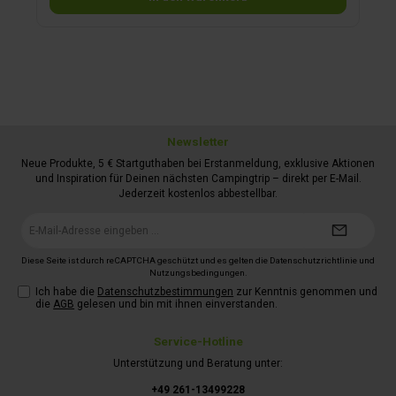
sind seit zwei Jahren mit zwei Kindern und Hund Betty im
Wohnmobil unterwegs und geben Ihnen mit diesem Buch
alles mit, um für den Campingurlaub mit Kindern perfekt
gerüstet zu sein.
Newsletter
Neue Produkte, 5 € Startguthaben bei Erstanmeldung, exklusive Aktionen
und Inspiration für Deinen nächsten Campingtrip – direkt per E-Mail.
Jederzeit kostenlos abbestellbar.
E-
Mail-
Adresse*
Diese Seite ist durch reCAPTCHA geschützt und es gelten die
Datenschutzrichtlinie
und
Nutzungsbedingungen
.
Ich habe die
Datenschutzbestimmungen
zur Kenntnis genommen und
die
AGB
gelesen und bin mit ihnen einverstanden.
Service-Hotline
Unterstützung und Beratung unter:
+49 261-13499228