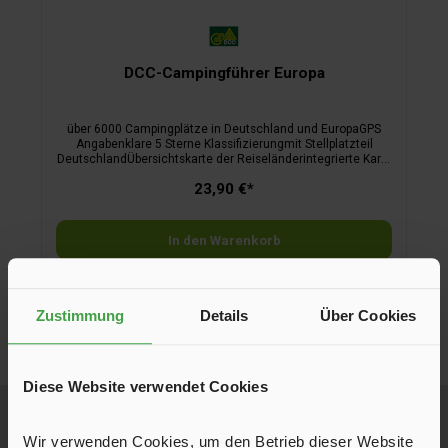
DCC-Campingführer Europa
über 6000 Campingplätze in Deutschland und EuropaGPS
Angabenklare 5 Sterne Klassifizierungmit Stellplatzteil
DeutschlandÜbersichtskarte der Reiseländerintegrierte Karte
für DeutschlandSeiten 920
23,90 €*
In den Warenkorb
Zustimmung
Details
Über Cookies
Diese Website verwendet Cookies
Newsletter
Neue Produkte, 5 € Startguthaben bei Erstanmeldung, exklusive Aktionen
Wir verwenden Cookies, um den Betrieb dieser Website
und Inspiration für Deinen nächsten Campingtrip – direkt per E-Mail.