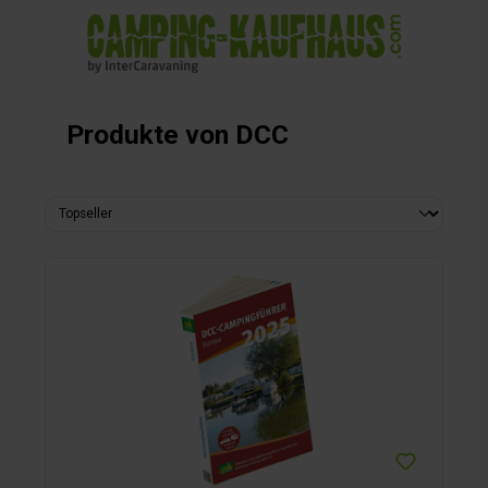
alt springen
Produkte von DCC