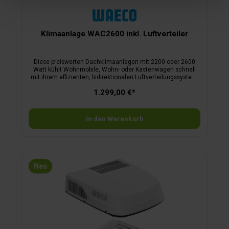
Gebläsedrehzahl.Merkmale Luftverteiler:flache
Luftverteilungseinheit (nur 5,4 cm hoch)Staubfilter lässt sich
problemlos zur Reinigung entfernenMaße Luftverteiler (L x B
x H) 57,9 x 51,8 x 5,4 cm, Gewicht 3,5 kg.
Klimaanlage WAC2600 inkl. Luftverteiler
Diese preiswerten Dachklimaanlagen mit 2200 oder 2600
Watt kühlt Wohnmobile, Wohn- oder Kastenwagen schnell
mit ihrem effizienten, bidirektionalen Luftverteilungssystem.
Auch Staubpartikel werden herausgefiltert. Dank des
1.299,00 €*
leistungsstarken und angenehm geräuscharmen Betriebs
sind entspannte Stunden im Wohnmobil mit Familie und
Freunden garantiert. Einfach die gewünschte Temperatur
und Luftstromstärke per Fernbedienung
In den Warenkorb
einstellen.Merkmale:2200 oder 2600 W Kühlleistung – der
Fahrzeuginnenraum wird zügig heruntergekühltKompressor
mit fester Drehzahlaerodynamisch geformtes Dachgerät –
in weiß gehalten, um zu den meisten Camperfahrzeugen zu
passenflache Luftverteilerbox im Lieferumfang enthalten. Mit
leistungsstarkem Luftstrom nach vorne und hintendie
Neu
Richtung des Luftstroms kann einfach mit den Fingerspitzen
verstellt werdenenergieeffiziente Kompressortechnologie für
reduzierten StromverbrauchTemperatur- und Lüfterstufe
können per Fernbedienung geregelt werdenleises und
sanftes Anlaufen der Klimaanlage selbst auf Standplätzen
mit UnterspannungsschutzMaße Dachaußeneinheit (L x B x
H) 80,5 x 72,2 x 23 cm, Gewicht ca. 30 kg.Luftverteiler im
Lieferumfang enthaltenDie flache Luftverteilereinheit fügt