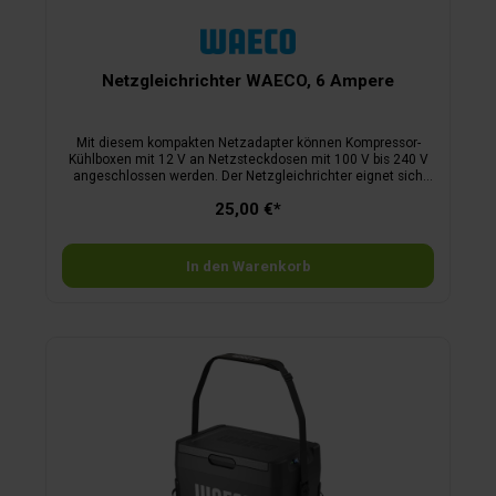
Netzgleichrichter WAECO, 6 Ampere
Mit diesem kompakten Netzadapter können Kompressor-
Kühlboxen mit 12 V an Netzsteckdosen mit 100 V bis 240 V
angeschlossen werden. Der Netzgleichrichter eignet sich
besonders für Kühlboxen, die keinen
25,00 €*
Wechselstromanschluss haben. Mit diesem praktischen
Adapter können Kühlboxen zuhause, in Hotels, am
Campingplatz oder im Ferienhaus in Betrieb genommen
werden.
In den Warenkorb