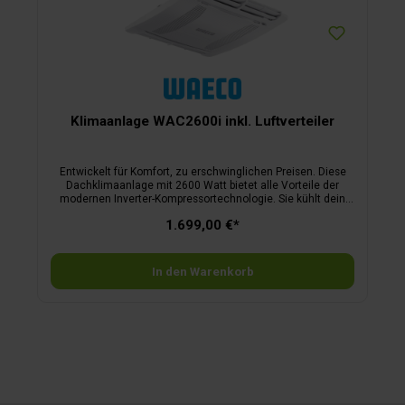
sich harmonisch in das Interieur des Wohnmobils,
Wohnwagens oder Kastenwagens ein. Sie bewegt die Luft
leise und effizient in 2 Richtungen: nach vorne und nach
hinten. Die mitgelieferte Fernbedienung der
Dachklimaanlage regelt die gewünschte Temperatur und
Gebläsedrehzahl.Merkmale Luftverteiler:flache
Luftverteilungseinheit (nur 5,4 cm hoch)Staubfilter lässt sich
problemlos zur Reinigung entfernenMaße Luftverteiler (L x B
x H) 57,9 x 51,8 x 5,4 cm, Gewicht 3,5 kg.
Klimaanlage WAC2600i inkl. Luftverteiler
Entwickelt für Komfort, zu erschwinglichen Preisen. Diese
Dachklimaanlage mit 2600 Watt bietet alle Vorteile der
modernen Inverter-Kompressortechnologie. Sie kühlt dein
Fahrzeug in Rekordzeit ab – und das beeindruckend leise.
1.699,00 €*
Keine endlosen Ein- und Ausschaltzyklen wie bei
herkömmlichen Kompressoren.Merkmale:das Wohnmobil
oder der Wohnwagen wird in Rekordzeit
abgekühltaerodynamisch geformtes Dachgerät – in weiß
In den Warenkorb
gehalten, um zu den meisten Camperfahrzeugen zu
passendank der variabel einstellbaren Kompressordrehzahl
ist die WAC2600i besonders leise und hält dennoch die
gewünschte Temperatur verlässlich einflache
Luftverteilerbox im Lieferumfang enthalten. Mit
leistungsstarkem Luftstrom nach vorne und hintendie
Richtung des Luftstroms kann einfach mit den Fingerspitzen
verstellt werdengeringerer Stromverbrauch dank moderner
Inverter-Kompressor- und WärmepumpentechnikTemperatur-
und Lüfterstufe können per Fernbedienung geregelt