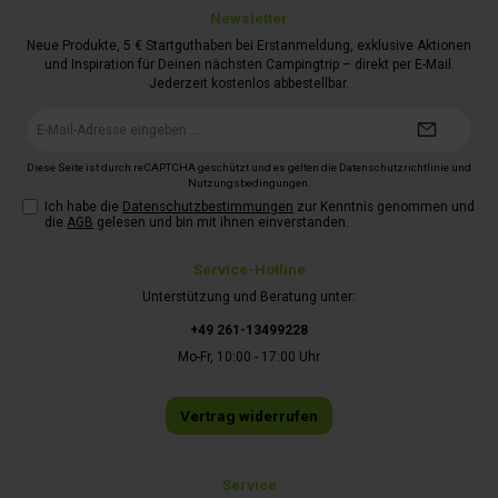
werdenLeises und sanftes Anlaufen der Klimaanlage selbst
Newsletter
auf Standplätzen mit Unterspannungsschutzschnelles
Neue Produkte, 5 € Startguthaben bei Erstanmeldung, exklusive Aktionen
Aufheizen auf KnopfdruckMaße Dachaußeneinheit (L x B x H)
80,5 x 72,2 x 23 cm, Gewicht ca. 30 kg.Luftverteiler im
und Inspiration für Deinen nächsten Campingtrip – direkt per E-Mail.
Lieferumfang enthaltenDie flache Luftverteilereinheit fügt
Jederzeit kostenlos abbestellbar.
sich harmonisch in das Interieur des Wohnmobils,
Wohnwagens oder Kastenwagens ein. Sie bewegt die Luft
E-
leise und effizient in 2 Richtungen: nach vorne und nach
Mail-
hinten. Die mitgelieferte Fernbedienung der
Adresse*
Dachklimaanlage regelt die gewünschte Temperatur und
Diese Seite ist durch reCAPTCHA geschützt und es gelten die
Datenschutzrichtlinie
und
Gebläsedrehzahl.Merkmale Luftverteiler:flache
Nutzungsbedingungen
.
Luftverteilungseinheit (nur 5,4 cm hoch) Staubfilter lässt sich
Ich habe die
Datenschutzbestimmungen
zur Kenntnis genommen und
problemlos zur Reinigung entfernenMaße Luftverteiler (L x B
die
AGB
gelesen und bin mit ihnen einverstanden.
x H) 57,9 x 51,8 x 5,4 cm, Gewicht 3,5 kg.
Service-Hotline
Unterstützung und Beratung unter:
+49 261-13499228
Mo-Fr, 10:00 - 17:00 Uhr
Vertrag widerrufen
Service