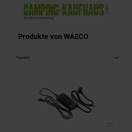
alt springen
Produkte von WAECO