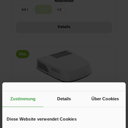
Nutzinhalt
44 l
75 l
+
2
(Diese Option ist zurzeit nicht verfügbar.)
Details
Neu
Zustimmung
Details
Über Cookies
Diese Website verwendet Cookies
Klimaanlage WAC2200 inkl. Luftverteiler