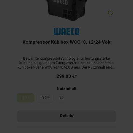
Kompressor Kühlbox WCC18, 12/24 Volt
Bewährte Kompressortechnologie für leistungsstarke
Kühlung bei geringem Energieverbrauch, das zeichnet die
Kühlboxen-Serie WCC von WAECO aus. Der Nutzinhalt reicht
je nach Modell von 19 Liter (WCC18) bis 78 Liter (WCC80DZ).
299,00 €*
Nutzinhalt
19 l
32 l
+
1
(Diese Option ist zurzeit nicht verfügbar.)
Details