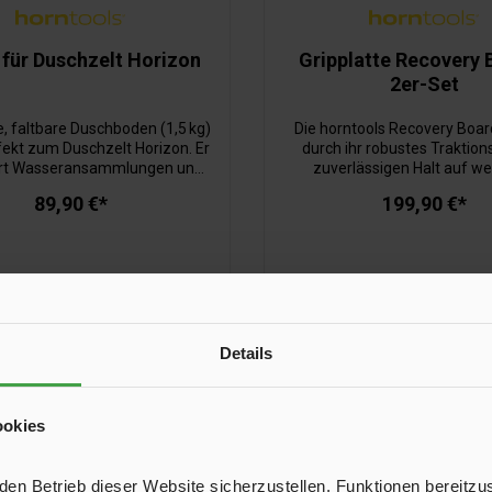
für Duschzelt Horizon
Gripplatte Recovery 
2er-Set
e, faltbare Duschboden (1,5 kg)
Die horntools Recovery Boar
fekt zum Duschzelt Horizon. Er
durch ihr robustes Traktio
ert Wasseransammlungen und
zuverlässigen Halt auf w
 indem das Duschwasser über
Untergrund wie Schnee, Sch
89,90 €*
199,90 €*
lassrohr gezielt nach außen
Sand. Sie sind ideal zur Sel
t wird. Ideal für den mobilen
oder als Unterlage geeignet. D
 mit Wassersystem – kompakt
widerstandsfähige Material 
ar und inklusive Schlauch und
transportfreundlich, die kom
Schutztasche.
spart Platz. Mit der passende
lassen sie sich sicher am 
befestigen.
Details
In den Warenkorb
In den Warenkor
ookies
n Betrieb dieser Website sicherzustellen, Funktionen bereitzu