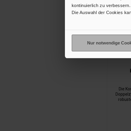
kontinuierlich zu verbessern.
Die Auswahl der Cookies kan
Nur notwendige Cook
Die Ko
Doppelz
robust
Förderlei
bei einem
ist für d
-20 °C bi
über