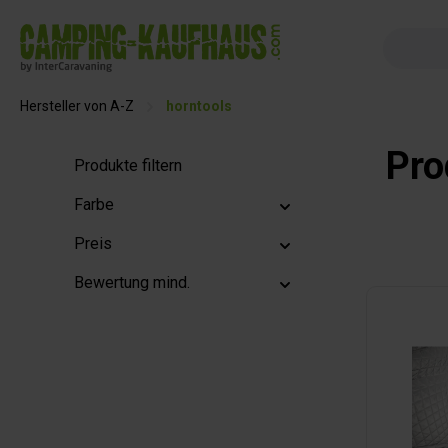
springen
Zur Hauptnavigation springen
Hersteller von A-Z
horntools
Pro
Produkte filtern
Farbe
Preis
Bewertung mind.