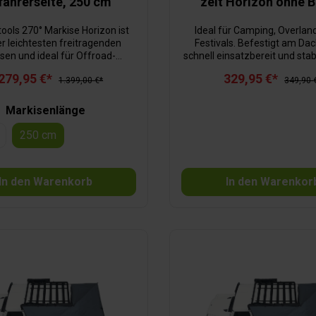
fahrerseite, 250 cm
zelt Horizon ohne 
tools 270° Markise Horizon ist
Ideal für Camping, Overlan
er leichtesten freitragenden
Festivals. Befestigt am Dac
sen und ideal für Offroad-
schnell einsatzbereit und stabi
e, Camper und Geländewagen.
Leisten, Taschen, Durchre
279,95 €*
329,95 €*
tet großflächigen Schutz vor
1.399,00 €*
Vorhang. Inkl. Halterung
349,90 
egen und Wind – bei normalem
Montagematerial.
nz ohne Stützen. Für extreme
Markisenlänge
en sind zwei Teleskopstützen
n. Der Aufbau gelingt in unter
250 cm
Minuten. Highlights sind die
te, dimmbare LED-Beleuchtung,
ionalen Seitenwände und die
In den Warenkorb
In den Warenkor
rselle Dachträger-Montage.