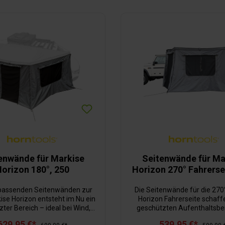
geplant.
enwände für Markise
Seitenwände für Ma
orizon 180°, 250
Horizon 270° Fahrerse
 passenden Seitenwänden zur
Die Seitenwände für die 270
ise Horizon entsteht im Nu ein
Horizon Fahrerseite schaff
ter Bereich – ideal bei Wind,
geschützten Aufenthaltsber
oder als Sichtschutz. Dank
dem Fahrzeug. Aus robust
629,95 €*
539,95 €*