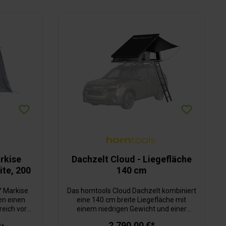
rkise
Dachzelt Cloud - Liegefläche
ite, 200
140 cm
° Markise
Das horntools Cloud Dachzelt kombiniert
en einen
eine 140 cm breite Liegefläche mit
eich vor
einem niedrigen Gewicht und einer
em 420D
robusten Aluminium-Konstruktion für
2.790,00 €*