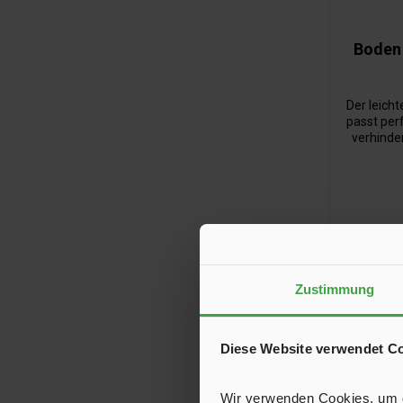
Boden 
Der leicht
passt per
verhind
Matsch,
ein Ab
geleite
Einsatz
verstaub
Zustimmung
Diese Website verwendet C
Neu
Wir verwenden Cookies, um de