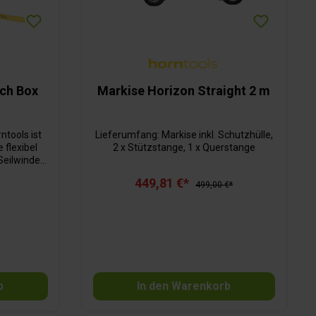
nch Box
Markise Horizon Straight 2 m
ntools ist
Lieferumfang: Markise inkl. Schutzhülle,
e flexibel
2 x Stützstange, 1 x Querstange
Seilwinde
mobil mit
449,81 €*
t mit zwei
499,00 €*
rt werden
nhänger,
sowie das
aft, einen
tstoffseil
Zubehör ist
b
In den Warenkorb
Hinweis:
zeit nicht
rsion ist