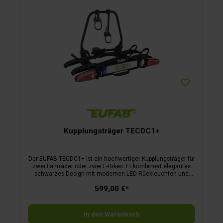
Kupplungsträger TECDC1+
Der EUFAB TECDC1+ ist ein hochwertiger Kupplungsträger für
zwei Fahrräder oder zwei E-Bikes. Er kombiniert elegantes
schwarzes Design mit modernen LED-Rückleuchten und
dynamischem Blinklicht – für zuverlässige Sicherheit mit
599,00 €*
Stil. Durch die Abklappfunktion per Fußpedal, das
Schnellverschluss-System und die vormontierte Lieferung ist
die Handhabung besonders komfortabel. Der Kupplungsträger
eignet sich ideal für Fahrzeuge mit großen Heckklappen wie
In den Warenkorb
Transporter oder Vans. Abschließbare Rahmenhalter und