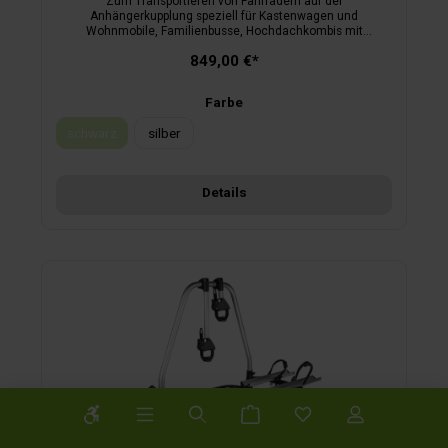
Zum Transportieren von Fahrrädern auf der
Anhängerkupplung speziell für Kastenwagen und
Wohnmobile, Familienbusse, Hochdachkombis mit
Flügeltüren sowie PKWs. Der 70 cm Schiebeweg ermöglicht
849,00 €*
die Öffnung von bis zu ca. 85 cm breiten Türen.
Farbe
schwarz
silber
(Diese Option ist zurzeit nicht verfügbar.)
Details
Werkzeugleiste anzeigen