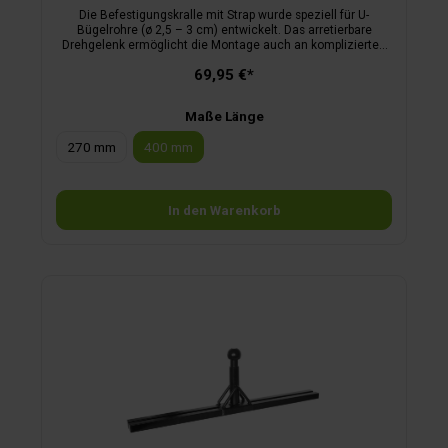
Die Befestigungskralle mit Strap wurde speziell für U-
Bügelrohre (ø 2,5 – 3 cm) entwickelt. Das arretierbare
Drehgelenk ermöglicht die Montage auch an komplizierten
Stellen. Dank der teilbaren Schelle lässt sich der
69,95 €*
Rahmenhalter schnell anbringen und abnehmen. Passend
für alle EUFAB Fahrradträger und viele andere Modelle (bitte
Durchmesser beachten). Geeignet für Fahrräder mit
Maße Länge
Rahmendurchmessern von 3 bis 10 cm. Ideal für schnelle
und sichere Befestigung.
270 mm
400 mm
In den Warenkorb