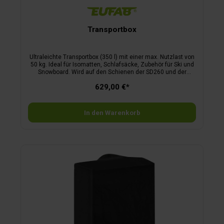
Transportbox
Ultraleichte Transportbox (350 l) mit einer max. Nutzlast von
50 kg. Ideal für Isomatten, Schlafsäcke, Zubehör für Ski und
Snowboard. Wird auf den Schienen der SD260 und der
TECDC1 Reihe mit Schnellverschlüssen befestigt, keine
629,00 €*
Vorbereitung am Träger nötig. Boden und Deckel bestehen
aus robusten Hartschalen, die Seitenwände aus weichem,
strapazierfähigem, wasserfestem Oxford-Textilgewebe.
Zusammenklappbar. Inkl. Montagematerial.
In den Warenkorb