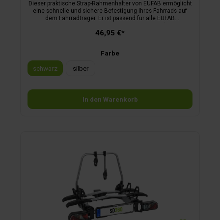
Dieser praktische Strap-Rahmenhalter von EUFAB ermöglicht
eine schnelle und sichere Befestigung Ihres Fahrrads auf
dem Fahrradträger. Er ist passend für alle EUFAB
Fahrradträger-Modelle und viele weitere Marken (bitte den
46,95 €*
Durchmesser beachten). Dank seines flexiblen Gurtsystems
eignet er sich für Fahrradrahmen mit einem Durchmesser
von 3 bis 10 cm. Lieferumfang: 1 Strap-Rahmenhalter, 2
Farbe
Schlüssel
schwarz
silber
In den Warenkorb