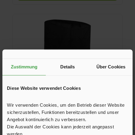
Spanngurte bieten Diebstahlschutz, stabile Stahlschienen
tragen bis zu 60 kg – ideal auch für E-Bikes – und nehmen
Radstände bis 130 cm sowie Reifen bis 3,25 Zoll auf.
Zustimmung
Details
Über Cookies
Diese Website verwendet Cookies
Aufbewahrungstasche ProBC3
Wir verwenden Cookies, um den Betrieb dieser Website
sicherzustellen, Funktionen bereitzustellen und unser
Mit der Aufbewahrungstasche für den EUFAB ProBC3 können
Angebot kontinuierlich zu verbessern.
Sie Ihren Fahrradträger staubfrei in der Garage lagern oder
geschützt im Auto transportieren.
Die Auswahl der Cookies kann jederzeit angepasst
werden.
14,95 €*