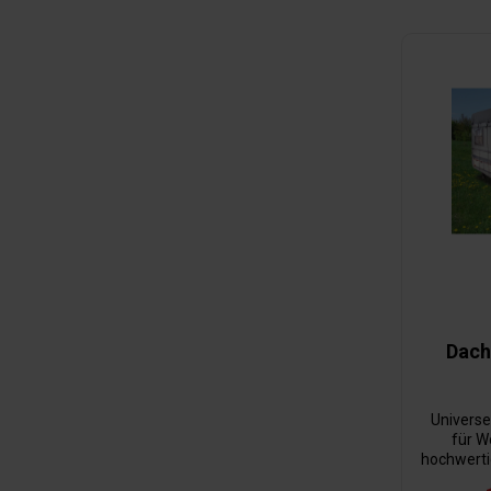
Dach
Universe
für W
hochwerti
einem G