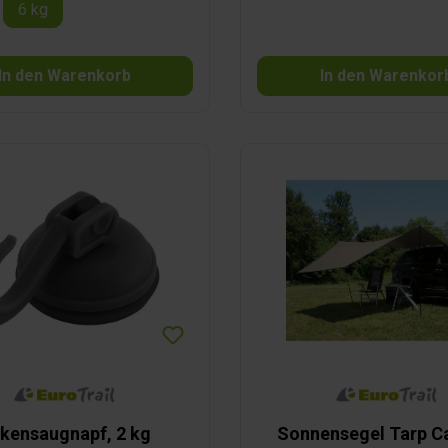
6 kg
In den Warenkorb
In den Warenkor
kensaugnapf, 2 kg
Sonnensegel Tarp C