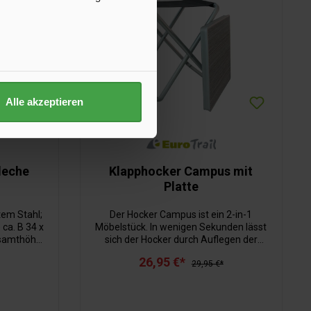
Alle akzeptieren
deche
Klapphocker Campus mit
Platte
tem Stahl;
Der Hocker Campus ist ein 2-in-1
 ca. B 34 x
Möbelstück. In wenigen Sekunden lässt
esamthöhe
sich der Hocker durch Auflegen der
ung erfolgt
beiliegenden Platte in einen praktischen
26,95 €*
sche.
Beistelltisch umfunktionieren.
29,95 €*