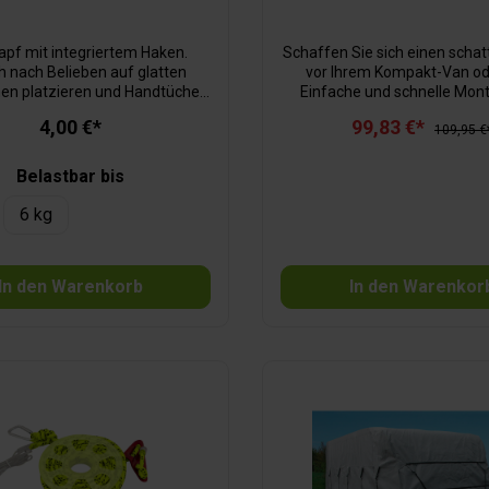
pf mit integriertem Haken.
Schaffen Sie sich einen schat
h nach Belieben auf glatten
vor Ihrem Kompakt-Van od
en platzieren und Handtücher,
Einfache und schnelle Mo
ten oder leere Tragetaschen
Autodach. Der ideale Begleit
4,00 €*
99,83 €*
aufhängen.
nächsten Campingtrip oder A
109,95 €
See. Material: Polyester 185T
ø 18 mm Stahl, ø 9 mm x 17
Belastbar bis
Fiberglas Dachstang
6 kg
In den Warenkorb
In den Warenkor