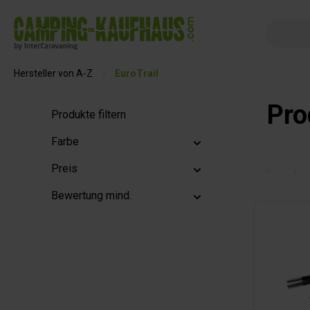
springen
Zur Hauptnavigation springen
Hersteller von A-Z
EuroTrail
Pro
Produkte filtern
Farbe
Preis
Bewertung mind.