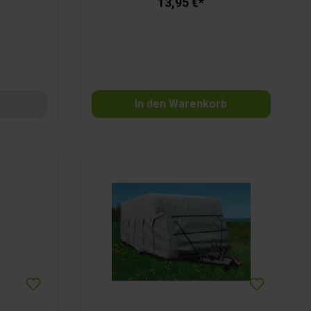
13,95 €*
n).
Trageschlaufen. Die runde Form der
Tasche erleichtert das Verstauen der
aufgerollten Kabel.
In den Warenkorb