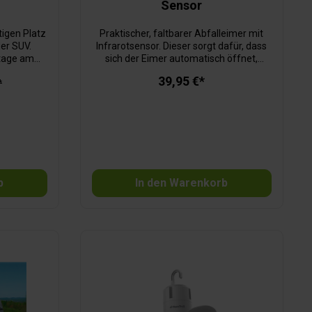
Sensor
tigen Platz
Praktischer, faltbarer Abfalleimer mit
er SUV.
Infrarotsensor. Dieser sorgt dafür, dass
ntage am
sich der Eimer automatisch öffnet,
er für den
sobald Sie Ihre Hand in einem Abstand
39,95 €*
usflug zum
*
von 20 cm über den Eimer halten. Er
. Gestänge:
schließt sich selbstständig nach ca. 5
5 cm GFK-
Sekunden. Ideal für Camping, Boote oder
e
zu Hause. Wird mit zwei AA-Batterien
betrieben (nicht enthalten).
b
In den Warenkorb