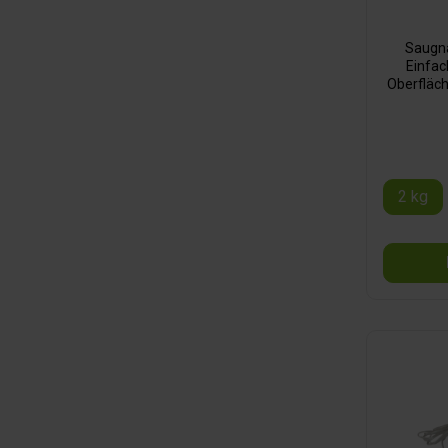
Saugna
Einfac
Oberfläch
Halsket
2 kg