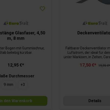
stänge Glasfaser, 4,50
Deckenventilat
m, 8 mm
ter Bogen mit Gummischnur,
Faltbarer Deckenventilator 
Stab beliebig kürzbar.
Luftstrom, der ideal für de
unter Markisen, in Zelten, Ca
auch daheim geeignet ist.
12,95 €*
17,50 €*
Rotorblätter des flüsterleisen 
19,95 €*
sind abnehmbar, so dass das
Nichtgebrauch mit kleinem
aße Durchmesser
verstaut werden kann. Er ist
Haken zum Aufhängen und
9 mm
+
3
Meter langen Netzka
ausgestattet.Technis
Daten:Spannung 230 Volt, Lüf
In den Warenkorb
Details
8 Watt, Umdrehungen 272 rpm
Packmaße B 13 x H 25 x T