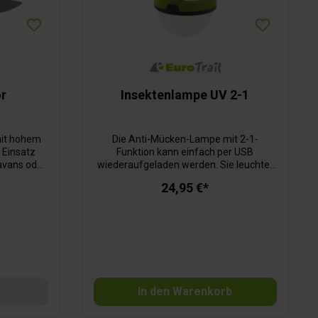
or
Insektenlampe UV 2-1
mit hohem
Die Anti-Mücken-Lampe mit 2-1-
n Einsatz
Funktion kann einfach per USB
ravans oder
wiederaufgeladen werden. Sie leuchtet
 Die 5
hell und fungiert dank speziellem
24,95 €*
Ventilators
ultraviolettem Licht auch als
 Gerät bei
Mückenfalle. Das violette UV-LED-Licht
 Packmaß
zieht die Mücken in einem Umkreis von 5
 mit einem
Metern an. Diese werden dann
 einem 3
automatisch von der Spirale abgetötet.
bel
Die Lampe arbeitet ohne Chemikalien
che
oder Flüssigkeiten und ist 100 % sicher
terleistung
für Kinder und Tiere. Einsatzdauer:
In den Warenkorb
, ø 55 cm,
Lampe 7 h; UV-Mückenlampe 8 h.
 12 cm,
Ladezeit: 3 h.