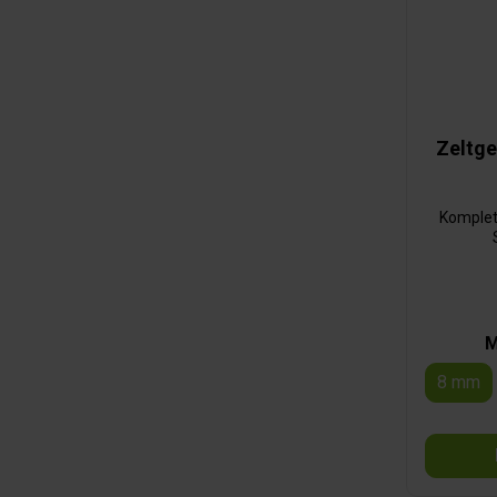
Zeltge
Komplet
M
8 mm