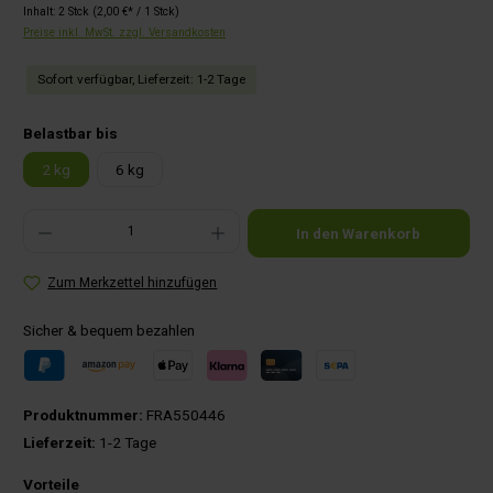
Inhalt:
2 Stck
(2,00 €* / 1 Stck)
Preise inkl. MwSt. zzgl. Versandkosten
Sofort verfügbar, Lieferzeit: 1-2 Tage
auswählen
Belastbar bis
2 kg
6 kg
Produkt Anzahl: Gib den gewünschten Wert ein oder benutze die Schaltflächen um die Anza
In den Warenkorb
Zum Merkzettel hinzufügen
Sicher & bequem bezahlen
Produktnummer:
FRA550446
Lieferzeit:
1-2 Tage
Vorteile