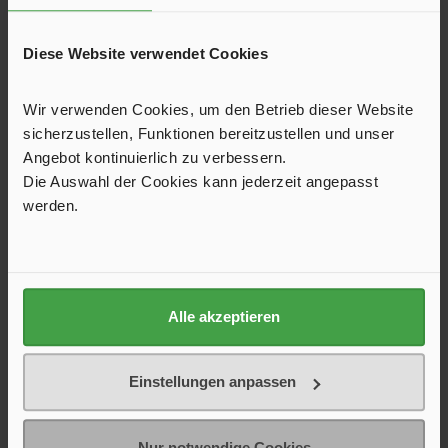
Schutzfilm.
15,90 €*
Diese Website verwendet Cookies
Wir verwenden Cookies, um den Betrieb dieser Website
sicherzustellen, Funktionen bereitzustellen und unser
Angebot kontinuierlich zu verbessern.
In den Warenkorb
Die Auswahl der Cookies kann jederzeit angepasst
werden.
Produktgalerie überspringen
Kunden haben sich ebenfalls angesehen
Alle akzeptieren
Einstellungen anpassen
Nur notwendige Cookies