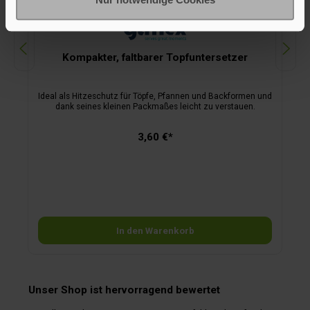
Kompakter, faltbarer Topfuntersetzer
Ideal als Hitzeschutz für Töpfe, Pfannen und Backformen und
dank seines kleinen Packmaßes leicht zu verstauen.
3,60 €*
In den Warenkorb
Unser Shop ist hervorragend bewertet