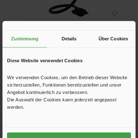
Zustimmung
Details
Über Cookies
Fahrzeug-Innenraumleuchte Copilot L
Diese Website verwendet Cookies
Fahrzeug-Innenraumleuchte mit angenehm warmem und
blendfreiem Licht. Individuelle Ausrichtung dank biegbarem
Hals. Sichere Befestigung durch Montagelöcher.
Wir verwenden Cookies, um den Betrieb dieser Website
37,14 €*
39,95 €*
sicherzustellen, Funktionen bereitzustellen und unser
Angebot kontinuierlich zu verbessern.
In den Warenkorb
Die Auswahl der Cookies kann jederzeit angepasst
werden.