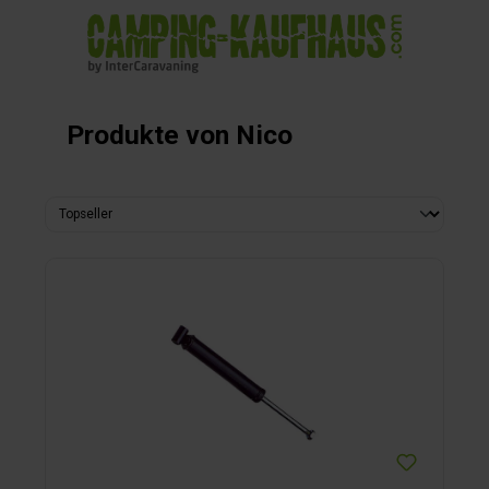
alt springen
Produkte von Nico