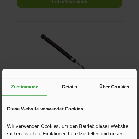
In den Warenkorb
Zustimmung
Details
Über Cookies
Diese Website verwendet Cookies
Auflaufstoßdämpfer für HAHN, 700 kg
Wir verwenden Cookies, um den Betrieb dieser Website
Auflaufstoßdämpfer in verschiedenen Längen für HAHN.
sicherzustellen, Funktionen bereitzustellen und unser