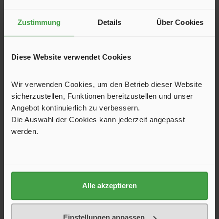
In den Warenkorb
Zustimmung
Details
Über Cookies
Diese Website verwendet Cookies
Wir verwenden Cookies, um den Betrieb dieser Website
sicherzustellen, Funktionen bereitzustellen und unser
Angebot kontinuierlich zu verbessern.
Die Auswahl der Cookies kann jederzeit angepasst
werden.
Vorhängeschloss
Alle akzeptieren
70 mm Durchmesserinklusive 2 Schlüsselnrobustes Gehäuse
gegen Diebstahlsichert Ihre Wertgegenständegeeignet für
Einstellungen anpassen
das Verschließen verschiedener Gegenstände