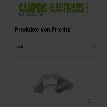
alt springen
Produkte von Frielitz