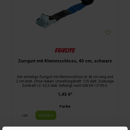
Zurrgurt mit Klemmschloss, 40 cm, schwarz
Der einteilige Zurrgurt mit Klemmschloss ist 40 cm lang und
2 cm breit. Ohne Haken. Umreifungskraft: 125 daN. Zulässige
Zurrkraft LC: 62,5 daN. Gefertigt nach DIN EN 12195-2.
1,45 €*
Farbe
rot
schwarz