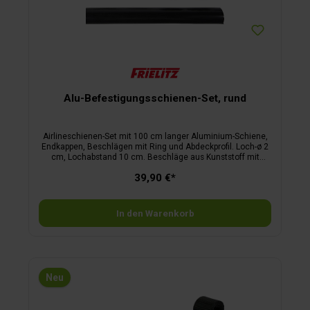
Alu-Befestigungsschienen-Set, rund
Airlineschienen-Set mit 100 cm langer Aluminium-Schiene,
Endkappen, Beschlägen mit Ring und Abdeckprofil. Loch-ø 2
cm, Lochabstand 10 cm. Beschläge aus Kunststoff mit
Ringbefestigung, Gummischutz und 400 daN Bruchlast.
39,90 €*
Hinweis: Stabilität und Festigkeit hängen von Anbringung und
Fixierung ab.
In den Warenkorb
Neu