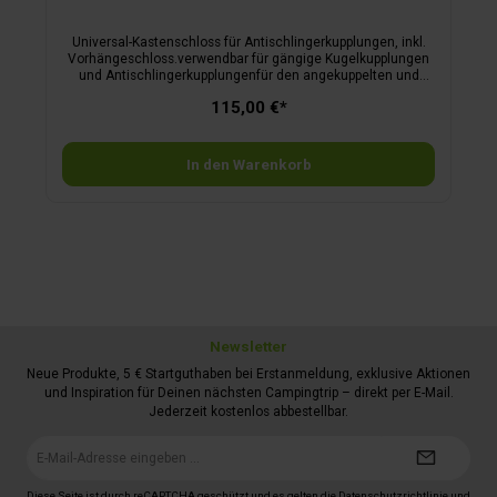
Universal-Kastenschloss für Antischlingerkupplungen, inkl.
Vorhängeschloss.verwendbar für gängige Kugelkupplungen
und Antischlingerkupplungenfür den angekuppelten und
abgestellten Zustand, nicht für den FahrtbetriebBreite
115,00 €*
anpassbarinkl. Vorhängeschloss mit 2 Schlüsseln
In den Warenkorb
Newsletter
Neue Produkte, 5 € Startguthaben bei Erstanmeldung, exklusive Aktionen
und Inspiration für Deinen nächsten Campingtrip – direkt per E-Mail.
Jederzeit kostenlos abbestellbar.
E-
Mail-
Adresse*
Diese Seite ist durch reCAPTCHA geschützt und es gelten die
Datenschutzrichtlinie
und