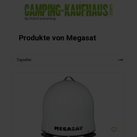
alt springen
Produkte von Megasat