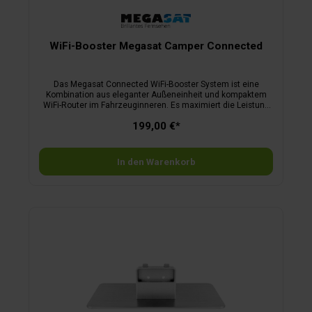
WiFi-Booster Megasat Camper Connected
Das Megasat Connected WiFi-Booster System ist eine
Kombination aus eleganter Außeneinheit und kompaktem
WiFi-Router im Fahrzeuginneren. Es maximiert die Leistung
des auf dem Campingplatz vorhandenen WiFi-Signals und
199,00 €*
sorgt für störungsfreien Internetempfang im Fahrzeug. Eine
Verbindung zum Mobilfunk-Netz lässt sich via Telefon-
Tethering (Hotspot) durch den USB-Anschluss (Typ-C) des
Routers aufbauen. Die Installation ist einfach – wahlweise
In den Warenkorb
kann das System beweglich genutzt oder fest montiert
werden. Die Außeneinheit wird nur über ein Netzwerkkabel
mit der Inneneinheit verbunden und erlaubt so Kabelstrecken
von bis zu 60 m zu überbrücken. Das System kann sich über
die vorhandene Software- und Hardware-Watchdog-Funktion
bei Problemen automatisch neu starten und
wiederherstellen.Merkmale Außeneinheit mit
Antenne:WLAN-Antenne 2.4 / 5.8 GHzÜbertragungsrate bis
750 Mbpsunterstützt eine Anschlusslänge von bis zu 60
mUV-beständig und wassergeschützt IP65Maße B 15,5 x H
32 x T 6,5 cmGewicht 724 gMerkmale Router:WiFi-Router 2.4
/ 5.8 GHz WLANAnschlüsse 2 x Fast Ethernet 10/100M Port 1
x mit PoEUSB-C Anschluss für mobiles USB TetheringReset-
Tastebis zu 60 WiFi BenutzerStromversorgung 12 VoltMaße