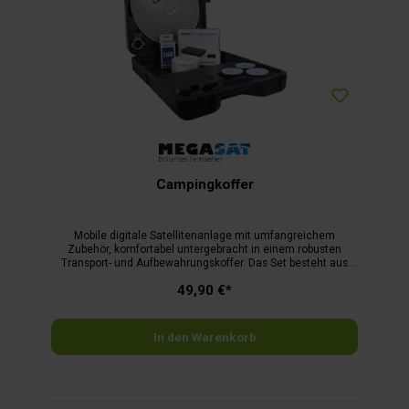
Campingkoffer
Mobile digitale Satellitenanlage mit umfangreichem
Zubehör, komfortabel untergebracht in einem robusten
Transport- und Aufbewahrungskoffer. Das Set besteht aus
einem Offset-Spiegel, 41 x 38 cm, mit abnehmbarem LNB-
49,90 €*
Arm und Universal-LNB, 10 m Koaxkabel mit F-Steckern. Der
ebenfalls im Lieferumfang enthaltene Saugfuß garantiert
eine feste und stabile Montage auf allen glatten Oberflächen.
Kann dieser nicht angebracht werden, ist im Lieferumfang
In den Warenkorb
umfangreiches Montagematerial für Wand- und
Tischbefestigung und eine Masthalterung für Befestigung an
einem Sat-Stativ enthalten. Maße Koffer B 45 x H 47 x T 12
cm, Gewicht 3,9 kg.