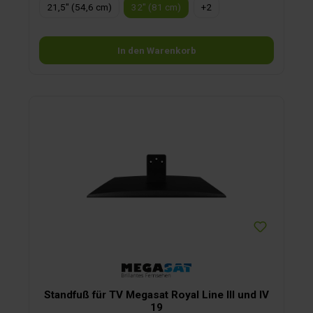
21,5" (54,6 cm)
32" (81 cm)
+
2
Innenarchitektur schützt die Komponenten vor
Erschütterungen während der Fahrt. Zum Lieferumfang
gehören die Magic und die DVD-
Fernbedienungen.Merkmale:Stromversorgung 12/24/230
In den Warenkorb
Volt, LED-Display, DVD/DVD+R/+RW/DVD-R/-RW/VCD/CD/CD-
R/-RW, Bluetooth® 5.0, JPEG, BMP, PNG, MP3, AAC, AMR,
MPG, AVI, TS, MOV, MKV, DAT, MP4, VOB, Tuner DVB-S/-S2/-
C/-T/-T2 (H.265/HEVC).Ein-/Ausgänge:Antenne, 3 x HDMI,
Audio Out (optisch), Kopfhörer-Ausgang (3,5 mm Klinke),
RJ45 (LAN), 2 x USB, AV-Eingang (Audio/Video Cinch).
Standfuß für TV Megasat Royal Line III und IV
19