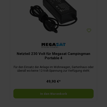
kgLieferumfang:AußeneinheitSat-Hold-Switch (Maße B 6 x H
2,4 x T 6 cm, Gewicht 100 g)Koaxialkabel
Netzteil 230 Volt für Megasat Campingman
Portable 4
Für den Einsatz der Anlage im Wohnwagen, Gartenhaus oder
überall wo keine 12-Volt-Spannung zur Verfügung steht.
49,90 €*
In den Warenkorb