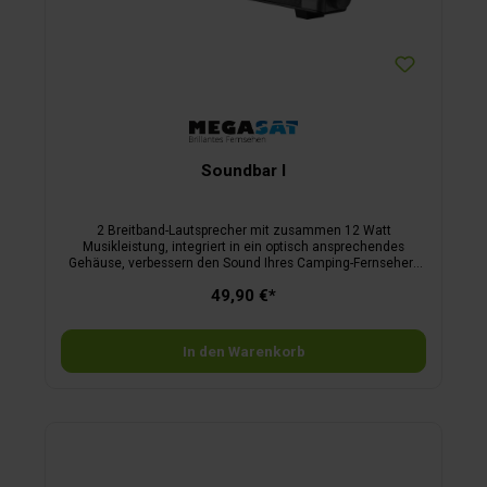
Soundbar I
2 Breitband-Lautsprecher mit zusammen 12 Watt
Musikleistung, integriert in ein optisch ansprechendes
Gehäuse, verbessern den Sound Ihres Camping-Fernsehers
erheblich. Stromversorgung und Audioübertragung erfolgen
49,90 €*
über USB bzw. den Kopfhöreranschluss am TV. Die Lautstärke
wird über einen Drehknopf (inkl. Ein-/Ausschalter) an der
Soundbar geregelt. Optional kann die Soundbar direkt unter
dem Fernseher montiert werden – eine entsprechende
In den Warenkorb
Halterung ist im Lieferumfang enthalten. Maße B 40 x H 6 x T
5,5 cm, Gewicht 450 g.