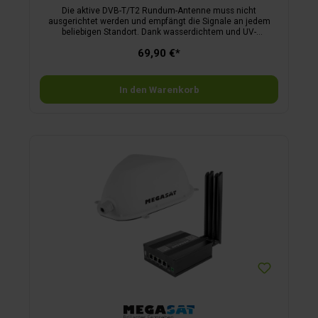
Die aktive DVB-T/T2 Rundum-Antenne muss nicht
ausgerichtet werden und empfängt die Signale an jedem
beliebigen Standort. Dank wasserdichtem und UV-
beständigem Gehäuse mit spezieller
69,90 €*
Oberflächenbeschichtung ist sie ideal für Wohnwagen,
Campingfahrzeuge, LKW oder Boot und kann mit
enthaltenem Montagematerial an den verschiedensten
Stellen installiert werden. Stromversorgung über DVB-T
In den Warenkorb
Receiver, 12-Volt-KFZ-Adapter oder 5-Volt-USB-Adapter (im
Lieferumfang enthalten). Maße mit Fuß ø 28 x 12 cm,
Gewicht 244 g, Länge Antennenkabel 6 m.