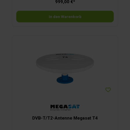
999,00 €*
problemlos umgehen. Der Transport erfolgt einfach durch
den am Gehäuse angebrachten Tragegriff. Das Steuergerät
wird einfach via Koaxialkabel mit der Antenne verbunden und
benötigt keine zusätzliche Stromversorgung. Es ist sehr
In den Warenkorb
einfach zu bedienen: Einen der 5 voreingestellten Satelliten
(Astra 1, Astra 2, Astra 3, Hotbird, Thor) wählen und der 38
cm Spiegel der Anlage richtet sich in kürzester Zeit aus.
Dank des Steuergerätes entfallen zukünftige Transponder-
Updates. Das integrierte Auto-Skew-System mit GPS macht
die exakte Polarisations-Einstellung des LNBs möglich und
sorgt für besten Empfang an den meisten Standorten in
Europa. Technische Daten:Universal-LNBElevation /
Neigungswinkel 15° – 50°Azimuth / Suchwinkel
360°Stromversorgung 12 VoltVerbrauch im Suchmodus 33
WattBetriebstemperatur -25 °C – +70 °CMaße ø 46,7 x H 40,8
cmGewicht der Außeneinheit 5,1 kgMaße Steuergerät B 6 x
H 2,4 x T 6 cmLieferumfang:Außeneinheit mit 2
Anschlusskabeln (Länge 2 x 10 m)Mini-
SteuergerätDiebstahlsicherungVerbindungskabel zwischen
Steuergerät und Receiver / TV (Länge 1 m)
DVB-T/T2-Antenne Megasat T4