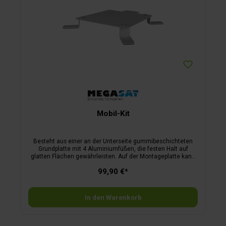
Mobil-Kit
Besteht aus einer an der Unterseite gummibeschichteten
Grundplatte mit 4 Aluminiumfüßen, die festen Halt auf
glatten Flächen gewährleisten. Auf der Montageplatte kann
der Caravanman 55 Professional GPS passgenau verschraubt
99,90 €*
werden.
In den Warenkorb