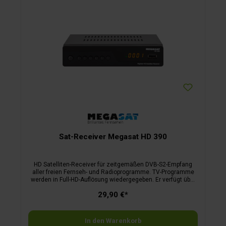
Sat-Receiver Megasat HD 390
HD Satelliten-Receiver für zeitgemäßen DVB-S2-Empfang
aller freien Fernseh- und Radioprogramme. TV-Programme
werden in Full-HD-Auflösung wiedergegeben. Er verfügt über
2 USB-Anschlüsse, die eine einfache Wiedergabe von Bild-
29,90 €*
und Musikdateien z. B. über USB-Stick oder externe
Festplatte ermöglichen.
In den Warenkorb