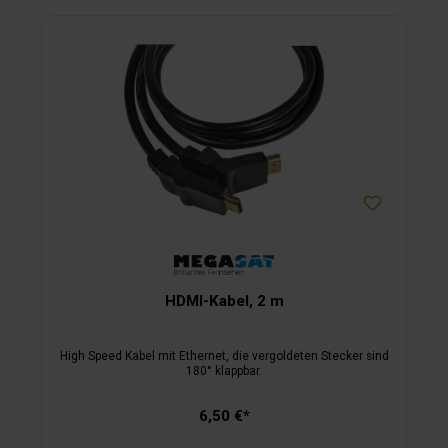
gegen Witterungseinflüsse – sie ist sturmsicher und
Empfang ist bei jeder Windstärke möglich. Die als Twin-
Anlage ausgelegte Satelliten-Antenne ist geeignet für 2
Teilnehmer.Technische Daten:Spiegelgröße B 46 x H 32 cm,
Universal-LNB, Twin-Ausführung, Frequenzbereich 10,7 –
12,75 GHz, Suchwinkel 360°, Stromversorgung 12 Volt, Maße
Außeneinheit Ø 55,4 x H 36,7 cm, Gewicht 8,6 kg, Maße
Steuerbox B 6 x H 2,4 x T 6 cm, Gewicht 100
g.Lieferumfang:Außeneinheit mit Anschlusskabel, Steuerbox,
2 Koaxialkabel (Länge 1 und 10 m).
HDMI-Kabel, 2 m
High Speed Kabel mit Ethernet, die vergoldeten Stecker sind
180° klappbar.
6,50 €*