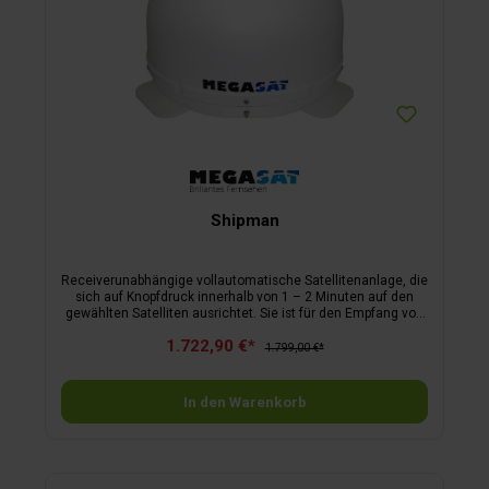
Shipman
Receiverunabhängige vollautomatische Satellitenanlage, die
sich auf Knopf­druck innerhalb von 1 – 2 Minuten auf den
gewählten Satelliten ausrichtet. Sie ist für den Empfang von
Radio- und TV-Signalen via Astra 1, Astra 2, Astra 3, Astra 4,
1.722,90 €*
Hotbird, Thor, Hispasat und Eutelsat 5 W vorprogrammiert.
1.799,00 €*
Der Parabolspiegel (46 x 32 cm) der Anlage ist durch eine
elegante Kunststoffhaube gegen äußere Beschädigungen
geschützt. Ein SD-Kartenleser sowie eine RS232-Schnitt­stelle
In den Warenkorb
ermöglichen ein eventuell erforderliches Software-Update
der Steuerbox. Durch das automatische Trackingsystem
gewährleistet die Anlage auch während der Fahrt
einwandfreien TV-Em­pfang (bei bis zu 160 km/h). Sie erkennt
jegliche Richtungsänderung, korrigiert diese automa­tisch