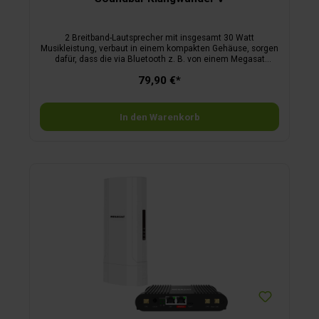
2 Breitband-Lautsprecher mit insgesamt 30 Watt
Musikleistung, verbaut in einem kompakten Gehäuse, sorgen
dafür, dass die via Bluetooth z. B. von einem Megasat
Fernseher empfangenen Audiosignale in einen satten
79,90 €*
Stereosound gewandelt werden. Dank des klaren Designs
harmoniert die Soundbar auch optisch mit den Megasat TVs
und kann mit einer Halterung leicht an diese montiert
werden. Alle gängigen Funktionen, wie Regelung der
In den Warenkorb
Lautstärke, Musikauswahl im MP3-Betrieb und Bluetooth-
Verbindung, können über die im Lieferumfang enthaltene
Fernbedienung gesteuert
werden.Merkmale:Stromversorgung 12/230 Volt, Bluetooth
4.0, USB-Anschluss, Audio-Eingang 3,5 mm Klinke, MP3-
Betrieb, Maße B 41 x H 6 x T 6 cm, Gewicht ca. 800 g.