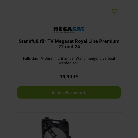
B 13,1 x H 1,8 x T 7,9 cmGewicht
250gLieferumfangMasthalterungPatchkabel UV-beständig
(7,5 m)AußeneinheitWiFi-Router
Standfuß für TV Megasat Royal Line Premium
22 und 24
Falls das TV-Gerät nicht an der Wand hängend verbaut
werden soll.
19,90 €*
In den Warenkorb