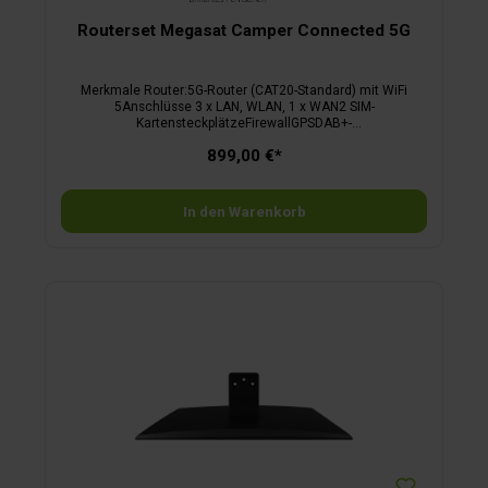
Routerset Megasat Camper Connected 5G
Merkmale Router:5G-Router (CAT20-Standard) mit WiFi
5Anschlüsse 3 x LAN, WLAN, 1 x WAN2 SIM-
KartensteckplätzeFirewallGPSDAB+-
AnschlussStromversorgung 12 VoltMaße B 12,4 x H 4,4 x T
899,00 €*
11,3 cmGewicht 470 g
In den Warenkorb