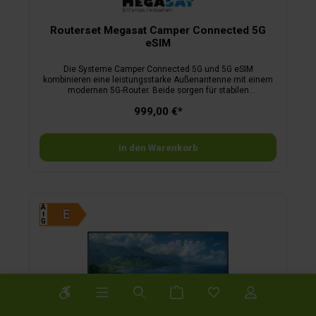
Routerset Megasat Camper Connected 5G
eSIM
Die Systeme Camper Connected 5G und 5G eSIM
kombinieren eine leistungsstarke Außenantenne mit einem
modernen 5G-Router. Beide sorgen für stabilen
Internetempfang und verstärken das LTE/5G/WiFi-Signal
999,00 €*
zuverlässig im Fahrzeug. Das Modell 5G eSIM bietet
zusätzlich integrierte eSIM-Funktion, WiFi 6 und erweitertes
Multi-WAN-Management.Merkmale Multifunktions-
Außenantenne:LTE/5G, 2,4/5,8 GHz WiFi, GPS,
In den Warenkorb
DAB+Zusätzlich DAB+ beim 5G SystemAbnehmbare
MontageplatteMaße L 25,2 x B 21,5 x H 9,5 cmGewicht 750
gLieferumfang:AußenantenneRouter inkl. Netzteil2 x
Anschlusskabel (3 m)MontageplatteDachdurchführung12
Volt AnschlusskabelMerkmale Router eSIM:5G-Router
(CAT20-Standard) mit WiFi 6Anschlüsse 4 x LTE/5G , 3 x
A
⭡
WLAN, 1 USB 3.0, 8 Antenne (SMA)Dual-SIM und eSIMMulti-
G
WAN mit automatischem FailoverGPSFirewall, Remote
ManagementStromversorgung 12 VoltMaße B 12,4 x H 4,4 x
T 11,3 cmGewicht 470 g
Werkzeugleiste anzeigen