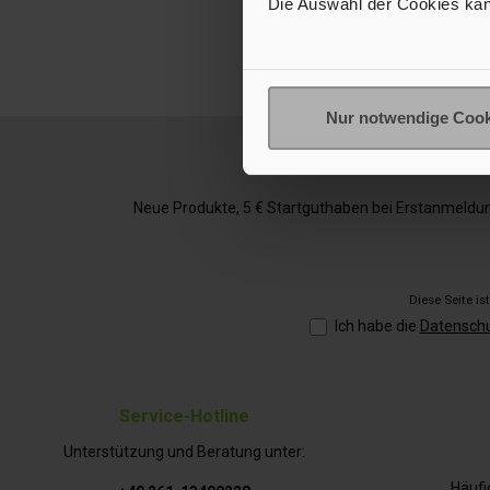
Die Auswahl der Cookies kan
Stabi
Klettv
Handgri
breiteren
Waage hä
einem Re
Nur notwendige Cook
aus 
prob
gewasch
Standard
Neue Produkte, 5 € Startguthaben bei Erstanmeldung,
Sprinte
Fahrzeu
Small für
Diese Seite i
Ich habe die
Datensch
Service-Hotline
Unterstützung und Beratung unter:
Häufi