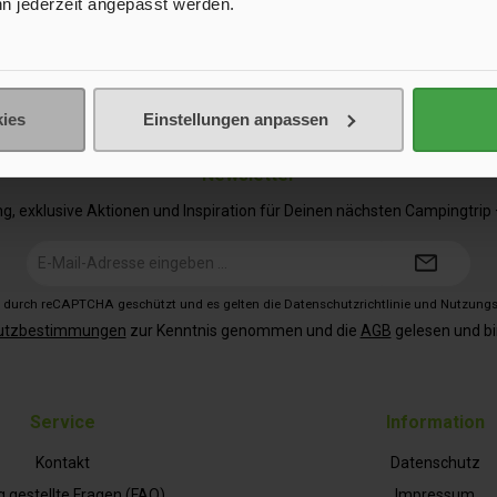
n jederzeit angepasst werden.
lität sorgt ein Gurtband mit
erschluss, das am Beifahrer-
ff befestigt wird und so den
 Teil vor dem Handschuhfach in
lt. Der strapazierfähige, mit
ißverschluss versehene Bezug
ies
Einstellungen anpassen
Anti-Flamm Material kann
lemlos abgenommen und
Newsletter
en werden. Die Ausführung
 ist für Fiat Ducato, Mercedes
 exklusive Aktionen und Inspiration für Deinen nächsten Campingtrip – 
r, VW Crafter und baugleiche
ge geeignet, die Ausführung
E-
 Fahrzeuge der VW-Bus Klasse.
Mail-
Adresse*
st durch reCAPTCHA geschützt und es gelten die
Datenschutzrichtlinie
und
Nutzung
utzbestimmungen
zur Kenntnis genommen und die
AGB
gelesen und bi
Service
Information
Kontakt
Datenschutz
g gestellte Fragen (FAQ)
Impressum