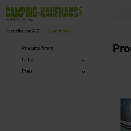
springen
Zur Hauptnavigation springen
Hersteller von A-Z
CampSleep
Pro
Produkte filtern
Farbe
Preis