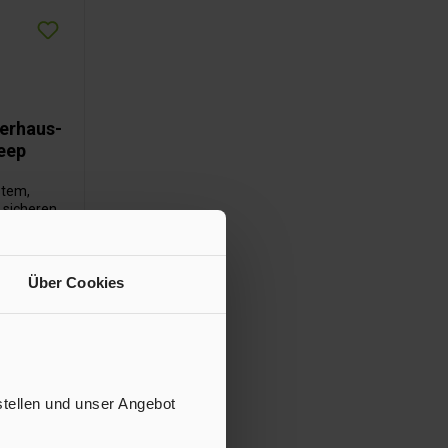
rerhaus-
eep
stem,
 sicheren
rhaus-
tattet mit
erschluss.
Über Cookies
stellen und unser Angebot
b