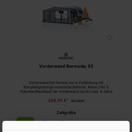
Vorderwand Bermuda, 03
Vorderwand mit Fenster nur in Verbindung mit
Komplettgestänge montierbar.Material: Airtex (100 %
Polyester)Nachkauf der Vorderwand nur bis max. 4 Jahre
nach Zeltkauf möglich.
268,95 €*
397,00 €*
Zeltgröße
03
08
+
2