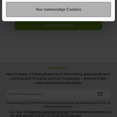
Sie hat ein kleines Packmaß und passt zu Easy Travel II
sowie Travel Light. Material: 100 % PES Polyester,
Nur notwendige Cookies
96,95 €*
Bodenwanne: 100 % PE Polyethylen.
108,00 €*
In den Warenkorb
Newsletter
Neue Produkte, 5 € Startguthaben bei Erstanmeldung, exklusive Aktionen
und Inspiration für Deinen nächsten Campingtrip – direkt per E-Mail.
Jederzeit kostenlos abbestellbar.
E-
Mail-
Adresse*
Diese Seite ist durch reCAPTCHA geschützt und es gelten die
Datenschutzrichtlinie
und
Nutzungsbedingungen
.
Ich habe die
Datenschutzbestimmungen
zur Kenntnis genommen und
die
AGB
gelesen und bin mit ihnen einverstanden.