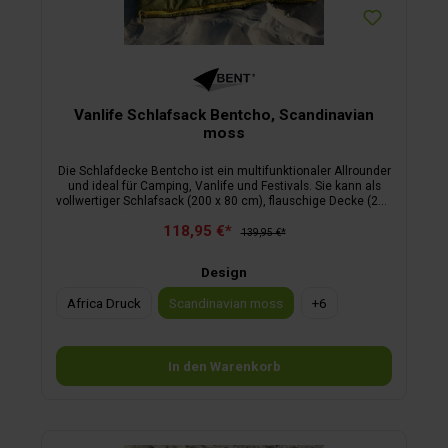
Vanlife Schlafsack Bentcho, Scandinavian
moss
Die Schlafdecke Bentcho ist ein multifunktionaler Allrounder
und ideal für Camping, Vanlife und Festivals. Sie kann als
vollwertiger Schlafsack (200 x 80 cm), flauschige Decke (200
x 160 cm) oder Poncho mit Kapuze genutzt werden. Die
118,95 €*
modische Wendetasche dient als Kissen und stylischer
139,95 €*
Begleiter. Mit Bionic Finish Eco beschichtet, ist der Bentcho
pflegeleicht und robust. Innenbezug: Sherpa Fleece, 100 %
Design
Polyester
Africa Druck
Scandinavian moss
+
6
In den Warenkorb