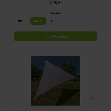
7,95 €*
Farbe
blau
orange
+
2
In den Warenkorb