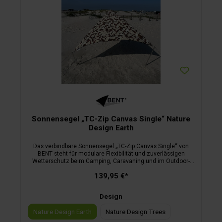
Sonnensegel „TC-Zip Canvas Single“ Nature
Design Earth
Das verbindbare Sonnensegel „TC-Zip Canvas Single“ von
BENT steht für modulare Flexibilität und zuverlässigen
Wetterschutz beim Camping, Caravaning und im Outdoor-
Alltag. Die gleichschenklige Dreieckskonstruktion in
139,95 €*
Kombination mit verstärkten Ecken erleichtert das saubere
Abspannen und sorgt für eine stabile, moderne Beschattung
– auch bei wechselnden Bedingungen. Gefertigt aus einem
Design
robusten Polyester-Baumwoll-Mischgewebe (TC 65/35) mit
210 g/m², punktet das Material mit sehr hoher UV-Resistenz
Nature Design Earth
Nature Design Trees
und eignet sich besonders für sonnenreiche Regionen sowie
Langzeit-Einsätze. Das WR-ausgerüstete TC-Gewebe besitzt