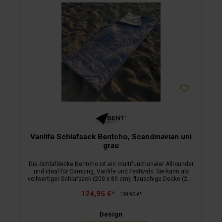
Vanlife Schlafsack Bentcho, Scandinavian uni
grau
Die Schlafdecke Bentcho ist ein multifunktionaler Allrounder
und ideal für Camping, Vanlife und Festivals. Sie kann als
vollwertiger Schlafsack (200 x 80 cm), flauschige Decke (200
x 160 cm) oder Poncho mit Kapuze genutzt werden. Die
124,95 €*
modische Wendetasche dient als Kissen und stylischer
139,95 €*
Begleiter. Mit Bionic Finish Eco beschichtet, ist der Bentcho
pflegeleicht und robust. Innenbezug: Sherpa Fleece, 100 %
Design
Polyester