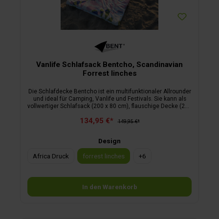
Vanlife Schlafsack Bentcho, Scandinavian
Forrest linches
Die Schlafdecke Bentcho ist ein multifunktionaler Allrounder
und ideal für Camping, Vanlife und Festivals. Sie kann als
vollwertiger Schlafsack (200 x 80 cm), flauschige Decke (200
x 160 cm) oder Poncho mit Kapuze genutzt werden. Die
134,95 €*
modische Wendetasche dient als Kissen und stylischer
149,95 €*
Begleiter. Mit Bionic Finish Eco beschichtet, ist der Bentcho
pflegeleicht und robust. Innenbezug: Sherpa Fleece, 100 %
Design
Polyester
Africa Druck
forrest linches
+
6
In den Warenkorb