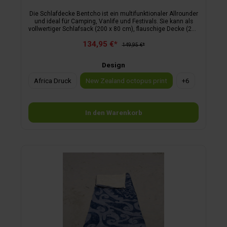
Die Schlafdecke Bentcho ist ein multifunktionaler Allrounder
und ideal für Camping, Vanlife und Festivals. Sie kann als
vollwertiger Schlafsack (200 x 80 cm), flauschige Decke (200
x 160 cm) oder Poncho mit Kapuze genutzt werden. Die
134,95 €*
modische Wendetasche dient als Kissen und stylischer
149,95 €*
Begleiter. Mit Bionic Finish Eco beschichtet, ist der Bentcho
pflegeleicht und robust. Innenbezug: Sherpa Fleece, 100 %
Design
Polyester
Africa Druck
New Zealand octopus print
+
6
In den Warenkorb