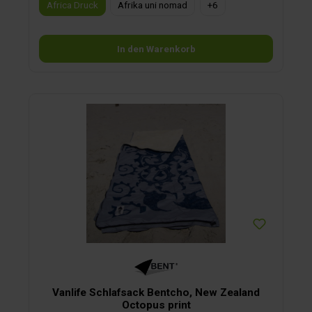
Africa Druck
Afrika uni nomad
+
6
In den Warenkorb
Vanlife Schlafsack Bentcho, New Zealand
Octopus print