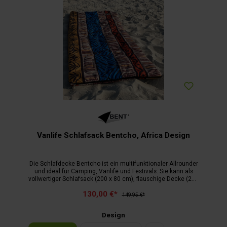
Vanlife Schlafsack Bentcho, Africa Design
Die Schlafdecke Bentcho ist ein multifunktionaler Allrounder
und ideal für Camping, Vanlife und Festivals. Sie kann als
vollwertiger Schlafsack (200 x 80 cm), flauschige Decke (200
x 160 cm) oder Poncho mit Kapuze genutzt werden. Die
130,00 €*
modische Wendetasche dient als Kissen und stylischer
149,95 €*
Begleiter. Mit Bionic Finish Eco beschichtet, ist der Bentcho
pflegeleicht und robust. Innenbezug: Sherpa Fleece, 100 %
Design
Polyester