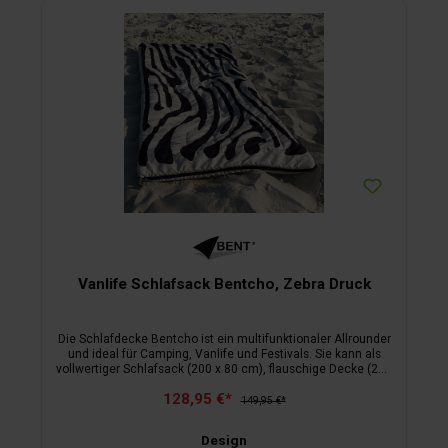
Vanlife Schlafsack Bentcho, Zebra Druck
Die Schlafdecke Bentcho ist ein multifunktionaler Allrounder
und ideal für Camping, Vanlife und Festivals. Sie kann als
vollwertiger Schlafsack (200 x 80 cm), flauschige Decke (200
x 160 cm) oder Poncho mit Kapuze genutzt werden. Die
128,95 €*
modische Wendetasche dient als Kissen und stylischer
149,95 €*
Begleiter. Mit Bionic Finish Eco beschichtet, ist der Bentcho
pflegeleicht und robust. Innenbezug: Sherpa Fleece, 100 %
Design
Polyester