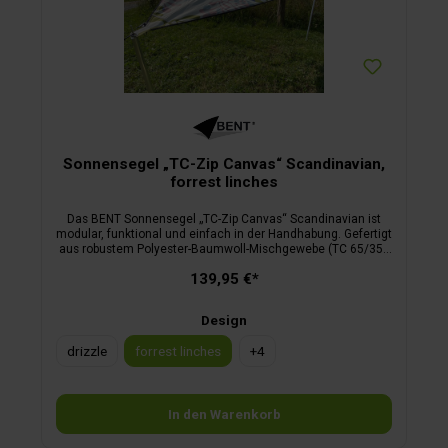
Sonnensegel „TC-Zip Canvas“ Scandinavian,
forrest linches
Das BENT Sonnensegel „TC-Zip Canvas“ Scandinavian ist
modular, funktional und einfach in der Handhabung. Gefertigt
aus robustem Polyester-Baumwoll-Mischgewebe (TC 65/35),
bietet es hohe UV-Resistenz und ist nahezu wasserdicht
139,95 €*
dank aufquellender Baumwollfäden. Mit SBS-
Reißverschlüssen an drei Seiten lässt es sich flexibel
verbinden und erweitern, z. B. mit dem Teppich „Zip-Carpet“.
Design
Lieferumfang: Sonnensegel, Tragetasche mit Kordelzug, 3
Abspannleinen mit Aluminium-Dreilochspanner inkl. Beutel,
drizzle
forrest linches
+
4
Gestänge-Tasche, Grundplatte für optionales Gestänge.
In den Warenkorb