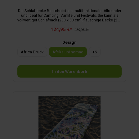
Die Schlafdecke Bentcho ist ein multifunktionaler Allrounder
und ideal für Camping, Vanlife und Festivals. Sie kann als
vollwertiger Schlafsack (200 x 80 cm), flauschige Decke (200
x 160 cm) oder Poncho mit Kapuze genutzt werden. Die
124,95 €*
modische Wendetasche dient als Kissen und stylischer
139,95 €*
Begleiter. Mit Bionic Finish Eco beschichtet, ist der Bentcho
pflegeleicht und robust. Innenbezug: Sherpa Fleece, 100 %
Design
Polyester
Africa Druck
Afrika uni nomad
+
6
In den Warenkorb