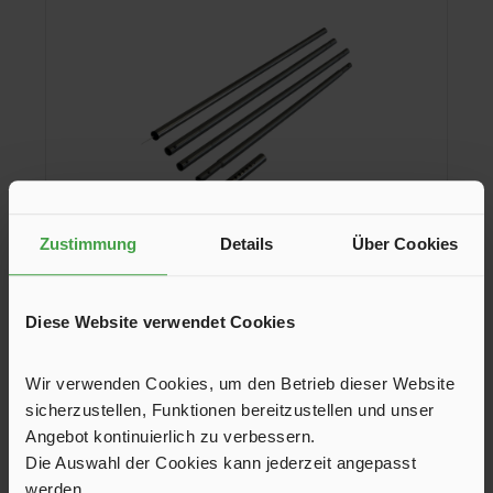
Zustimmung
Details
Über Cookies
Spannstab Bent
Diese Website verwendet Cookies
Verstellbarer Alu-Spannstab (243 – 249 cm) für den Universal
Wir verwenden Cookies, um den Betrieb dieser Website
Fahrzeugadapter (XL).
sicherzustellen, Funktionen bereitzustellen und unser
54,95 €*
Angebot kontinuierlich zu verbessern.
Die Auswahl der Cookies kann jederzeit angepasst
In den Warenkorb
werden.