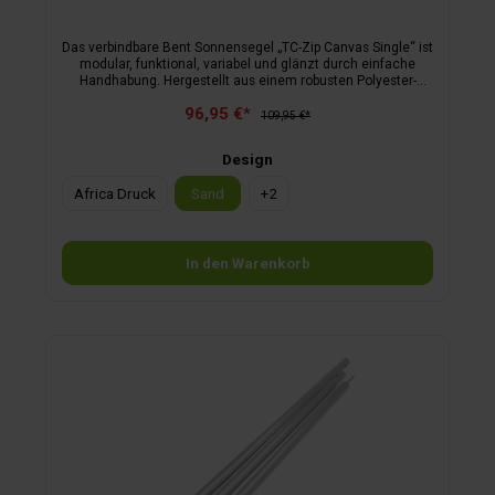
Das verbindbare Bent Sonnensegel „TC-Zip Canvas Single“ ist
modular, funktional, variabel und glänzt durch einfache
Handhabung. Hergestellt aus einem robusten Polyester-
Baumwoll-Mischgewebe (TC 65/35), mit aufquellenden
96,95 €*
Baumwollfäden im Gewebe. Das TC-Zip Canvas zeichnet
109,95 €*
sich durch seine sehr hohe UV-Resistenz aus.Das
verbindbare Sonnensegel „TC-Zip Canvas Single“ ist an den
Design
drei Seiten mit hochwertigen Reißverschlüssen
ausgestattet.Aufstellstangen bitte separat
Africa Druck
Sand
+
2
bestellen.Lieferumfang: Sonnensegel, 3 Abspannleinen inkl.
Beutel, Tragetasche mit Kordelzug.
In den Warenkorb