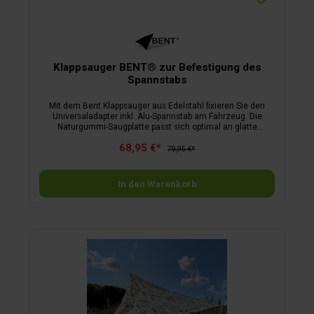
Klappsauger BENT® zur Befestigung des
Spannstabs
Mit dem Bent Klappsauger aus Edelstahl fixieren Sie den
Universaladapter inkl. Alu-Spannstab am Fahrzeug. Die
Naturgummi-Saugplatte passt sich optimal an glatte
Untergründe an und bietet eine maximale Tragkraft von 10
68,95 €*
kg. Dank der gebogenen Spange kann ein Spannstab mit
79,95 €*
einem maximalen Durchmesser von 22 mm eingehängt
werden.Ideal als Ergänzung für den Bent Universaladapter +
Alu-Spannstab, um das Bent System am Fahrzeug zu
In den Warenkorb
befestigen. Material: Edelstahl; Saugplatte: Naturgummi.