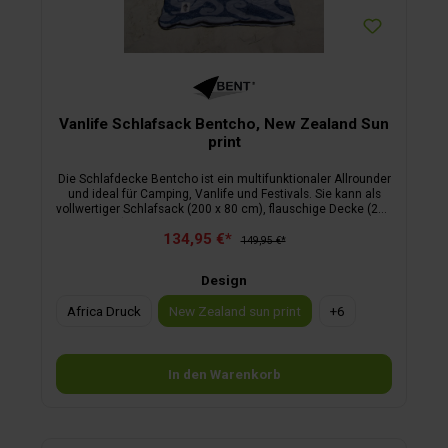
Vanlife Schlafsack Bentcho, New Zealand Sun
print
Die Schlafdecke Bentcho ist ein multifunktionaler Allrounder
und ideal für Camping, Vanlife und Festivals. Sie kann als
vollwertiger Schlafsack (200 x 80 cm), flauschige Decke (200
x 160 cm) oder Poncho mit Kapuze genutzt werden. Die
134,95 €*
modische Wendetasche dient als Kissen und stylischer
149,95 €*
Begleiter. Mit Bionic Finish Eco beschichtet, ist der Bentcho
pflegeleicht und robust. Innenbezug: Sherpa Fleece, 100 %
Design
Polyester
Africa Druck
New Zealand sun print
+
6
In den Warenkorb