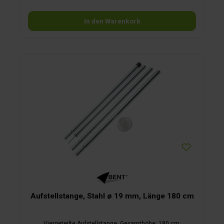
eine Wassersäule von 450 mm. Durch aufquellende
Baumwollfäden im Gewebe wird das Sonnensegel nahezu
In den Warenkorb
wasserdicht – ideal, wenn neben Schatten auch Schutz vor
leichtem Regen gefragt ist. Für maximale Variabilität ist das
Sonnensegel an drei Seiten mit hochwertigen SBS Marken-
Reißverschlüssen ausgestattet. Dadurch lassen sich
mehrere Segel in alle Richtungen verbinden, anpassen und
umbauen – etwa zu einer großzügigen Lounge-Fläche.
Zusätzlich ist eine Erweiterung mit weiteren BENT Produkten
möglich, zum Beispiel mit dem verbindbaren Teppich „Zip-
Carpet“. Auch beim Transport überzeugt das TC-Zip Canvas
Single: Ein praktischer, robuster TC-Packsack mit
Schnellverschluss, Schulterbändern und kleinem Packmaß
ermöglicht das komfortable Mitnehmen. Geeignet für
Camping, Caravaning, Strand, Garten, Festivals oder
entspannte Aufenthalte im Freien. Lieferumfang:
Sonnensegel Tragetasche mit Kordelzug Abspannleinen mit
Aluminium-Dreilochspanner (3 Stk. inkl. Beutel) Gestänge-
Tasche und Grundplatte für optionales Gestänge
Aufstellstange, Stahl ø 19 mm, Länge 180 cm
Viergeteilte Aufstellstange. Gesamthöhe: 180 cm.