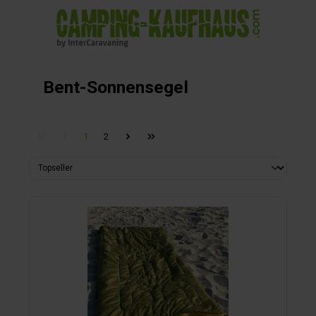
alt springen
Bent-Sonnensegel
1
2