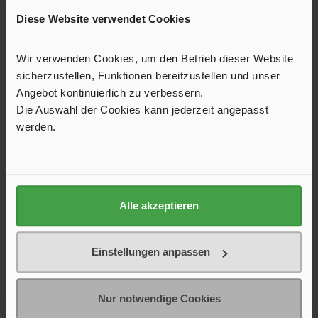
Diese Website verwendet Cookies
Produktgalerie überspringen
Kunden kauften auch
Wir verwenden Cookies, um den Betrieb dieser Website
sicherzustellen, Funktionen bereitzustellen und unser
Angebot kontinuierlich zu verbessern.
Die Auswahl der Cookies kann jederzeit angepasst
werden.
Alle akzeptieren
Spannstab Bent
Einstellungen anpassen
Verstellbarer Alu-Spannstab (243 – 249 cm) für den Universal
Nur notwendige Cookies
Fahrzeugadapter (XL).