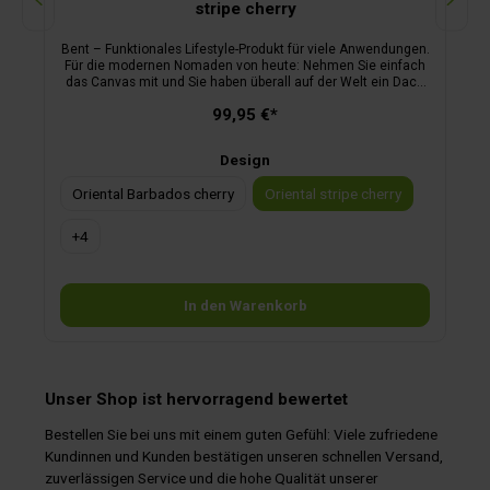
stripe cherry
Bent – Funktionales Lifestyle-Produkt für viele Anwendungen.
Für die modernen Nomaden von heute: Nehmen Sie einfach
das Canvas mit und Sie haben überall auf der Welt ein Dach
über dem Kopf. Sonnen- und Wetterschutz inklusive. Bent
99,95 €*
verbindet Lifestyle und Funktion. In einer Minute aufgestellt.
Fertig! Verbinden Sie das Canvas einfach mit dem Canvas
Ihrer Freunde oder lernen Sie durch Bent neue Leute kennen.
Design
Bent ist robust und dank Reißverschluss modular koppelbar.
Seien Sie kreativ und schaffen Sie neue Räume mit vielen
Oriental Barbados cherry
Oriental stripe cherry
Anwendungsmöglichkeiten. Einfach und überall, mit wem
und wofür auch immer! Lieferumfang: Sonnensegel, 3
Abspannleinen mit Aluminium-Dreilochspanner inkl. Beutel,
+
4
Gestänge-Tasche und Grundplatte für optionales Gestänge,
Tragetasche mit Kordelzug
In den Warenkorb
Unser Shop ist hervorragend bewertet
Bestellen Sie bei uns mit einem guten Gefühl: Viele zufriedene
Kundinnen und Kunden bestätigen unseren schnellen Versand,
zuverlässigen Service und die hohe Qualität unserer