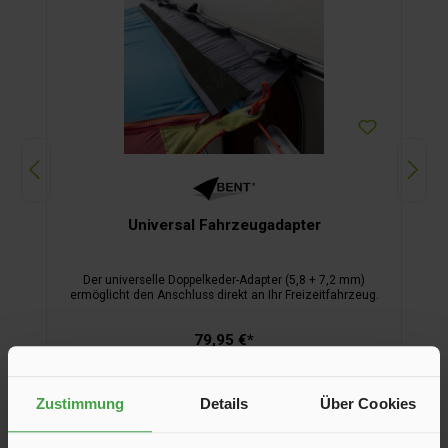
Universal Fahrzeugadapter
t
Der universelle Doppelkeder-Adapter (5,8 + 7,2 mm)
ermöglicht den Anschluss direkt an Ihr Freizeitfahrzeug.
79,95 €*
In den Warenkorb
Zustimmung
Details
Über Cookies