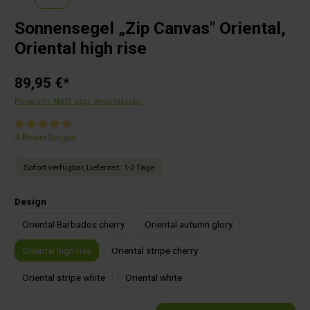
Sonnensegel „Zip Canvas" Oriental,
Oriental high rise
89,95 €*
Preise inkl. MwSt. zzgl. Versandkosten
Durchschnittliche Bewertung von 4.7 von 5 Sternen
4 Bewertungen
Sofort verfügbar, Lieferzeit: 1-2 Tage
auswählen
Design
Oriental Barbados cherry
Oriental autumn glory
Oriental high rise
Oriental stripe cherry
Oriental stripe white
Oriental white
Produkt Anzahl: Gib den gewünschten Wert ein oder benutze die Schaltflächen um die Anza