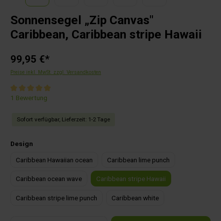
Sonnensegel „Zip Canvas"
Caribbean, Caribbean stripe Hawaii
99,95 €*
Preise inkl. MwSt. zzgl. Versandkosten
Durchschnittliche Bewertung von 5 von 5 Sternen
1 Bewertung
Sofort verfügbar, Lieferzeit: 1-2 Tage
auswählen
Design
Caribbean Hawaiian ocean
Caribbean lime punch
Caribbean ocean wave
Caribbean stripe Hawaii
Caribbean stripe lime punch
Caribbean white
Produkt Anzahl: Gib den gewünschten Wert ein oder benutze die Schaltflächen um die Anza