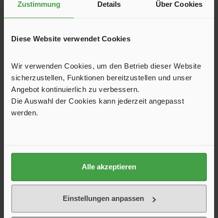
Zustimmung
Details
Über Cookies
Produktgalerie überspringen
Kunden kauften auch
Diese Website verwendet Cookies
Wir verwenden Cookies, um den Betrieb dieser Website
sicherzustellen, Funktionen bereitzustellen und unser
Angebot kontinuierlich zu verbessern.
Die Auswahl der Cookies kann jederzeit angepasst
werden.
Alle akzeptieren
Sonnendach Canopy Shady Pro, 350 cm
Einstellungen anpassen
Das in Deutschland hergestellte Sonnendach Canopy Shady
Pro kann direkt an Ihrem Wohnwagen genutzt oder an den