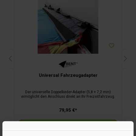
Universal Fahrzeugadapter
t
Der universelle Doppelkeder-Adapter (5,8 + 7,2 mm)
ermöglicht den Anschluss direkt an Ihr Freizeitfahrzeug.
79,95 €*
In den Warenkorb