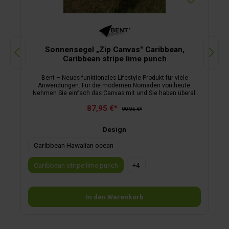
Sonnensegel „Zip Canvas" Caribbean,
Caribbean stripe lime punch
Bent – Neues funktionales Lifestyle-Produkt für viele
Anwendungen. Für die modernen Nomaden von heute:
Nehmen Sie einfach das Canvas mit und Sie haben überall
auf der Welt ein Dach über dem Kopf. Sonnen- und
87,95 €*
Wetterschutz inklusive. Bent verbindet Lifestyle und Funktion.
99,95 €*
In einer Minute aufgestellt. Fertig! Verbinden Sie das Canvas
einfach mit dem Canvas Ihrer Freunde oder lernen Sie durch
Design
Bent neue Leute kennen. Bent ist robust und dank
Reißverschluss modular koppelbar. Seien Sie kreativ und
Caribbean Hawaiian ocean
schaffen Sie neue Räume mit vielen
Anwendungsmöglichkeiten. Einfach und überall, mit wem
und wofür auch immer! Lieferumfang: Sonnensegel, 3
Caribbean stripe lime punch
+
4
Abspannleinen mit Aluminium-Dreilochspanner inkl. Beutel,
Gestänge-Tasche und Grundplatte für optionales Gestänge,
Tragetasche mit Kordelzug
In den Warenkorb