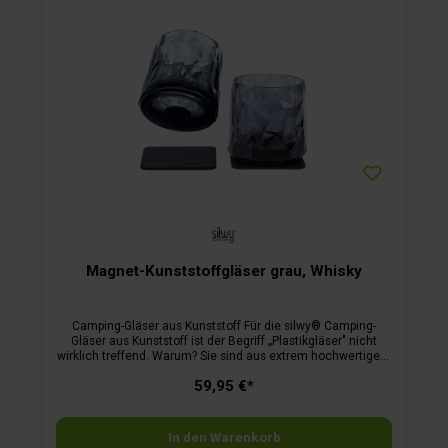
Magnet-Kunststoffgläser grau, Whisky
Camping-Gläser aus Kunststoff Für die silwy® Camping-
Gläser aus Kunststoff ist der Begriff „Plastikgläser" nicht
wirklich treffend. Warum? Sie sind aus extrem hochwertigem
Kunststoff gefertigt und haben deshalb mit herkömmlichen
59,95 €*
Plastikgläsern nur wenig gemeinsam. Die Kunststoffgläser
von silwy haben den „Wie-Glas-Look". Wenn sie auf dem
Tisch stehen, werden Sie sie für Trinkgläser aus Kristallglas
halten. Wie das funktioniert? Die Kunststoffgläser sind aus
In den Warenkorb
feinstem, bruchsicherem und kratzfestem High-Tech-