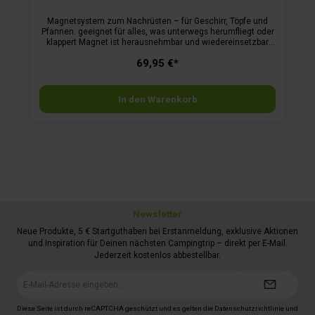
Magnetsystem zum Nachrüsten – für Geschirr, Töpfe und
Pfannen. geeignet für alles, was unterwegs herumfliegt oder
klappert Magnet ist herausnehmbar und wiedereinsetzbar
Magnet-Sandwiches ziehen sich gegenseitig an mit Nano-
69,95 €*
Gel-Matte oder -Platzset kombinierbar
In den Warenkorb
Newsletter
Neue Produkte, 5 € Startguthaben bei Erstanmeldung, exklusive Aktionen
und Inspiration für Deinen nächsten Campingtrip – direkt per E-Mail.
Jederzeit kostenlos abbestellbar.
E-
Mail-
Adresse*
Diese Seite ist durch reCAPTCHA geschützt und es gelten die
Datenschutzrichtlinie
und