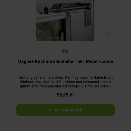
Magnet-Küchenrollenhalter inkl. Metall-Leiste
Ordnung ganz ohne Bohren: Der magnetische Halter fixiert
Küchenrollen, Alufolie & Co. sicher und schonend – dank
gummierter Magnete und Abrollstopp. Die robuste Metall-
Leiste sorgt für festen Halt auf allen Metallflächen. Ideal für
59,95 €*
Küche, Camping oder Outdoor – flexibel, platzsparend und
schnell montiert, ganz ohne Werkzeug. Der Halter verfügt
über eine Einhandfunktion, welche eine einfache Nutzung
ermöglicht.
In den Warenkorb