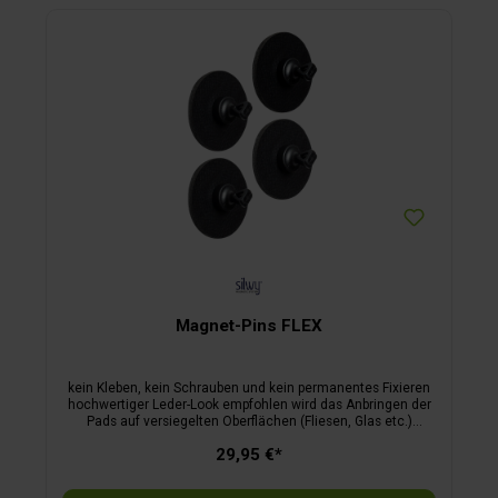
Magnet-Pins FLEX
kein Kleben, kein Schrauben und kein permanentes Fixieren
hochwertiger Leder-Look empfohlen wird das Anbringen der
Pads auf versiegelten Oberflächen (Fliesen, Glas etc.)
einfach mit klarem Wasser zu reinigen – verlieren nie die
29,95 €*
Klebekraft Halten bis zu 10 Blatt Papier à 80 g, z. B.
Postkarten, Poster, Notizen usw. Inkl. Metall-Nano-Gel-Pads.