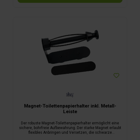
Kunststoff gefertigt. Dadurch sind sie erstens nahezu
unverwüstlich und zweitens auch wunderschön anzusehen.
Die Trinkbecher, Bier-, Wein-, Sekt- und Longdrinkgläser, aber
natürlich auch die Tumbler-Kunststoffgläser, sorgen mit
einem einheitlichen, modernen Design für ein stilvolles
Ambiente in Ihrem Wohnmobil. Der Vorteil der
Kunststoffgläser: Falls Ihnen doch einmal eines herunterfällt,
passiert absolut nichts. Keine Scherben, keine
Verletzungsgefahr – höchstens ein wenig vergossene
Flüssigkeit. Diese können Sie schnell aufwischen und weiter
geht es.
Magnet-Toilettenpapierhalter inkl. Metall-
Leiste
Der robuste Magnet-Toilettenpapierhalter ermöglicht eine
sichere, bohrfreie Aufbewahrung. Der starke Magnet erlaubt
flexibles Anbringen und Versetzen, die schwarze
Pulverbeschichtung sorgt für edle Optik und Kratzfestigkeit.