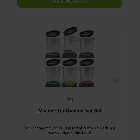
In den Warenkorb
eine Akkulaufzeit von bis zu 99 Stunden sowie einen
schwenkbaren Leuchtenkopf mit 180°-Bewegungsspielraum.
Ein USB-C-Ladekabel ist im Lieferumfang
enthalten.Produktvorteile auf einen Blick:stufenlos
dimmbare LED-Leuchte mit warmweißem LichtLichtintensität
und Farbtemperatur individuell einstellbarAkku-Laufzeit
zwischen 7 und 99 StundenLeuchtenkopf um bis zu 180
Grad drehbarNano-Gel-Platzset für flexible Tischplatzierung –
rückstandslos ablösbar und wiederverwendbar3M-Metall-Pad
zur sicheren Wandmontagemagnetische Verbindung –
sicher fixiert, leicht entnehmbarUSB-C-Ladekabel im Set
enthaltengeeignet als Tisch- oder Wandleuchte (je nach
Montagezubehör)spritzwassergeschützt für den Einsatz im
Innen- und AußenbereichHinweis: Für die Tischverwendung
ist ausschließlich das Platzset vorgesehen. Die
Wandmontage erfordert das beiliegende 3M-Metall-Pad. Eine
Fixierung kopfüber oder an der Wand mit dem Platzset ist
nicht vorgesehen.
Magnet-Trinkbecher 6er Set
Trinkbecher mit Deckel und Metall-Nano-Gel-Pads aus
hochwertigem Kunststoff.