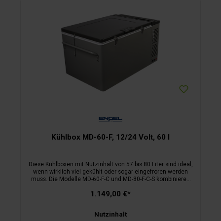
Kühlbox MD-60-F, 12/24 Volt, 60 l
Diese Kühlboxen mit Nutzinhalt von 57 bis 80 Liter sind ideal,
wenn wirklich viel gekühlt oder sogar eingefroren werden
muss. Die Modelle MD-60-F-C und MD-80-F-C-S kombinieren
ein Kühl- und ein Tiefkühlfach im Inneren, ein zweiter
1.149,00 €*
kompakter Deckel schützt das Tiefkühlfach zusätzlich. Die
Tiefkühltemperatur kann über Thermostat frei geregelt
werden, das Normalkühlfach wird automatisch mitgekühlt.
Nutzinhalt
Die mit 12 oder 24 Volt betriebenen Boxen stehen in punkto