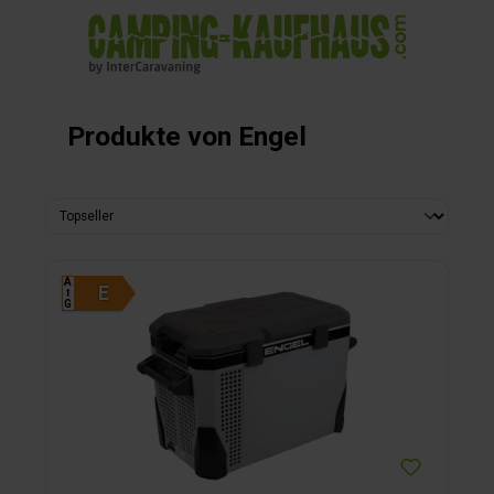
alt springen
Produkte von Engel
A
⭡
G