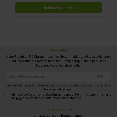
Einsatzkörbe sind herausnehmbar und die Boxen haben eine
In den Warenkorb
glatte Innenwand zur leichten Reinigung.
Newsletter
Neue Produkte, 5 € Startguthaben bei Erstanmeldung, exklusive Aktionen
und Inspiration für Deinen nächsten Campingtrip – direkt per E-Mail.
Jederzeit kostenlos abbestellbar.
E-
Mail-
Adresse*
Diese Seite ist durch reCAPTCHA geschützt und es gelten die
Datenschutzrichtlinie
und
Nutzungsbedingungen
.
Ich habe die
Datenschutzbestimmungen
zur Kenntnis genommen und
die
AGB
gelesen und bin mit ihnen einverstanden.
Service-Hotline
Unterstützung und Beratung unter: