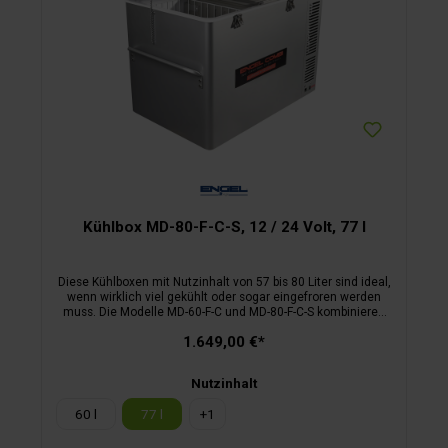
Kühlbox MD-80-F-C-S, 12 / 24 Volt, 77 l
Diese Kühlboxen mit Nutzinhalt von 57 bis 80 Liter sind ideal,
wenn wirklich viel gekühlt oder sogar eingefroren werden
muss. Die Modelle MD-60-F-C und MD-80-F-C-S kombinieren
ein Kühl- und ein Tiefkühlfach im Inneren, ein zweiter
1.649,00 €*
kompakter Deckel schützt das Tiefkühlfach zusätzlich. Die
Tiefkühltemperatur kann über Thermostat frei geregelt
werden, das Normalkühlfach wird automatisch mitgekühlt.
Nutzinhalt
Die mit 12 oder 24 Volt betriebenen Boxen stehen in punkto
Technik, Verbrauch und Verarbeitung den kleineren Modellen
60 l
77 l
+
1
von Engel in nichts nach: Alle Geräte haben ein
Stahlgehäuse, sind mit besonders langlebigen und leise
arbeitenden Schwingkompressoren ausgestattet, ihre