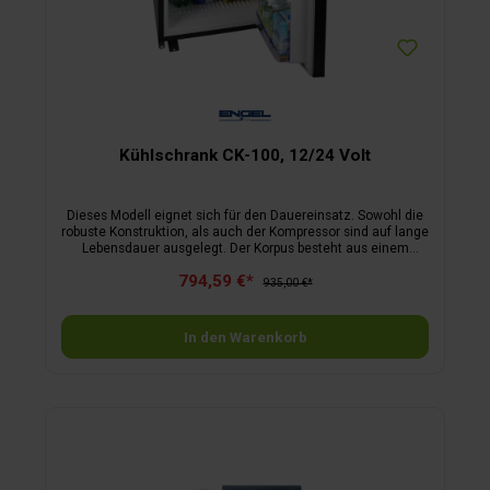
Kühlschrank CK-100, 12/24 Volt
Dieses Modell eignet sich für den Dauereinsatz. Sowohl die
robuste Konstruktion, als auch der Kompressor sind auf lange
Lebensdauer ausgelegt. Der Korpus besteht aus einem
Metallgehäuse mit Polyurethan-Hartschaumdämmung. Das
794,59 €*
Gehäuse ist grau einbrennlackiert, die mit wechselbarem
935,00 €*
Türanschlag und magnetischem Verschluss versehene Türe
selbst ist schwarz glänzend, das Dekor kann gewechselt
werden. Zusätzlich verfügt der Kompressorkühlschrank über
In den Warenkorb
ein geräumiges **-Frosterfach. Mit dem optional erhältlichen
Einbaurahmen kann das Gerät auch als Einbaukühlschrank
verwendet werden. Im Lieferumfang enthalten ist ein
Netzteil mit Vorrangschaltung für den zusätzlichen
Anschluss an 230 Volt.Technische Daten:Stromversorgung
12/24 Volt, Nutz­inhalt 80 Liter, Nennleistung 32 Watt bei 12
Volt, Temperatur­bereich von -2 °C bis +10 °C, Maße B 52 x H
78 x T 54,8 cm, Gewicht 28 kg.