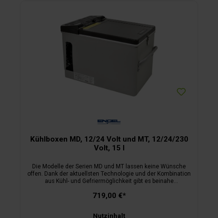
ausgestattet. Die geräuscharmen Boxen können auch an
einem Solarpanel betrieben werden.
Kühlboxen MD, 12/24 Volt und MT, 12/24/230
Volt, 15 l
Die Modelle der Serien MD und MT lassen keine Wünsche
offen. Dank der aktuellsten Technologie und der Kombination
aus Kühl- und Gefriermöglichkeit gibt es beinahe
uneingeschränkte Nutzungsmöglichkeiten für den Outdoor-
719,00 €*
Gebrauch, auch in tropischen Regionen. Der Nutzer
entscheidet, ob er den Boxinhalt nur kühl halten oder sogar
tiefkühlen will. All das geschieht durch eine automatische
Nutzinhalt
Temperaturkontrolle. Der optional verwendbare Einsatzkorb