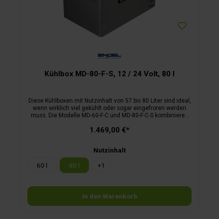
Kühlbox MD-80-F-S, 12 / 24 Volt, 80 l
Diese Kühlboxen mit Nutzinhalt von 57 bis 80 Liter sind ideal,
wenn wirklich viel gekühlt oder sogar eingefroren werden
muss. Die Modelle MD-60-F-C und MD-80-F-C-S kombinieren
ein Kühl- und ein Tiefkühlfach im Inneren, ein zweiter
1.469,00 €*
kompakter Deckel schützt das Tiefkühlfach zusätzlich. Die
Tiefkühltemperatur kann über Thermostat frei geregelt
werden, das Normalkühlfach wird automatisch mitgekühlt.
Nutzinhalt
Die mit 12 oder 24 Volt betriebenen Boxen stehen in punkto
Technik, Verbrauch und Verarbeitung den kleineren Modellen
60 l
80 l
+
1
von Engel in nichts nach: Alle Geräte haben ein
Stahlgehäuse, sind mit besonders langlebigen und leise
arbeitenden Schwingkompressoren ausgestattet, ihre
Einsatzkörbe sind herausnehmbar und die Boxen haben eine
In den Warenkorb
glatte Innenwand zur leichten Reinigung.