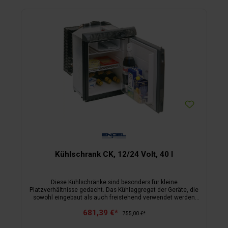
Kühlschrank CK, 12/24 Volt, 40 l
Diese Kühlschränke sind besonders für kleine
Platzverhältnisse gedacht. Das Kühlaggregat der Geräte, die
sowohl eingebaut als auch freistehend verwendet werden
können, sitzt seitlich hinten am Korpus und die Temperatur
681,39 €*
wird einfach von außen geregelt. Der Korpus besteht jeweils
755,00 €*
aus einem Metallgehäuse mit Polyurethan-Hartschaum, das