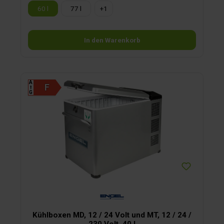
Technik, Verbrauch und Verarbeitung den kleineren Modellen
60 l
77 l
+
1
von Engel in nichts nach: Alle Geräte haben ein
Stahlgehäuse, sind mit besonders langlebigen und leise
arbeitenden Schwingkompressoren ausgestattet, ihre
Einsatzkörbe sind herausnehmbar und die Boxen haben eine
In den Warenkorb
glatte Innenwand zur leichten Reinigung.
A
⭡
G
Kühlboxen MD, 12 / 24 Volt und MT, 12 / 24 /