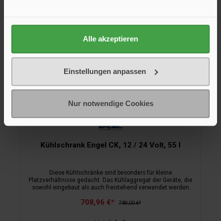
Alle akzeptieren
Einstellungen anpassen
Nur notwendige Cookies
Kühlschrank Engel CK, 12 / 24 Volt, 55 l
Diese Kühlschränke sind besonders für kleine
Platzverhältnisse gedacht. Das Kühlaggregat der Geräte, die
sowohl eingebaut als auch freistehend verwendet werden
können, sitzt seitlich hinten am Korpus und die Temperatur
708,96 €*
wird einfach von außen geregelt. Der Korpus besteht jeweils
789,00 €*
aus einem Metallgehäuse mit Polyurethan-Hartschaum, das
Türdekor ist in Teakoptik (CK-47) bzw. schwarz glänzend (CK-