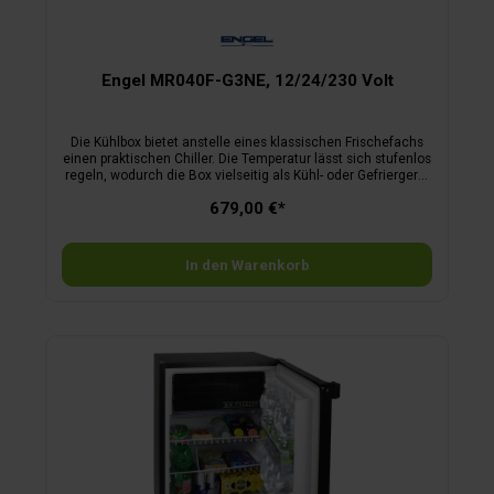
Engel MR040F-G3NE, 12/24/230 Volt
Die Kühlbox bietet anstelle eines klassischen Frischefachs
einen praktischen Chiller. Die Temperatur lässt sich stufenlos
regeln, wodurch die Box vielseitig als Kühl- oder Gefriergerät
einsetzbar ist. Die innovative No-Frost-Funktion verhindert
679,00 €*
Kondenswasserbildung und dank ihrer Elektronik benötigt sie
keinen erhöhten Anlaufstrom, was sie ideal für den mobilen
Einsatz macht.Technische Daten:Nutzinhalt 40 Liter,
Stromversorgung 12/24/230 Volt mit Vorrangschaltung,
In den Warenkorb
stufenlos regelbar zwischen -18 °C und +20 °C,
Stromverbrauch 0,4 Ah, Maße B 63 x H 47 x T 39,4 cm,
Gewicht 22 kg.