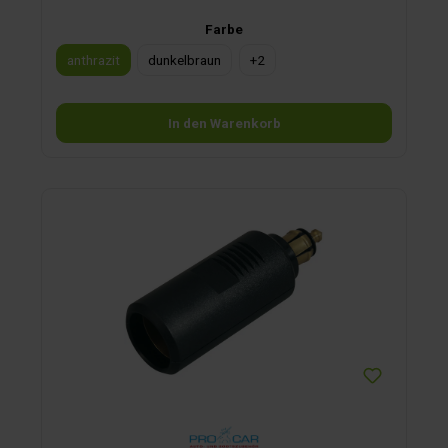
Farbe
anthrazit
dunkelbraun
+
2
In den Warenkorb