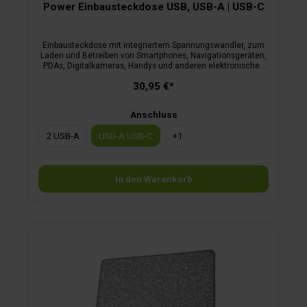
Power Einbausteckdose USB, USB-A | USB-C
Einbausteckdose mit integriertem Spannungswandler, zum
Laden und Betreiben von Smartphones, Navigationsgeräten,
PDAs, Digitalkameras, Handys und anderen elektronischen
Geräten, die über USB geladen werden können. Inklusive
30,95 €*
Montageplatte.
Anschluss
2 USB-A
USB-A USB-C
+
1
In den Warenkorb