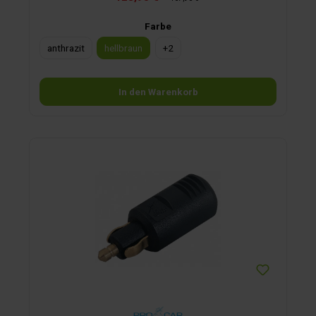
Farbe
anthrazit
hellbraun
+
2
In den Warenkorb