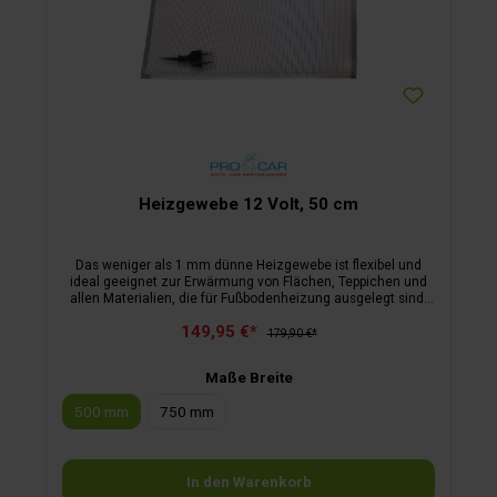
Heizgewebe 12 Volt, 50 cm
Das weniger als 1 mm dünne Heizgewebe ist flexibel und
ideal geeignet zur Erwärmung von Flächen, Teppichen und
allen Materialien, die für Fußbodenheizung ausgelegt sind.
Das Glasfasergewebe besteht aus wärmeleitenden
149,95 €*
Karbonfasern, die in wenigen Minuten eine angenehme
179,90 €*
Wärme erzeugen.Das Heizgewebe ist auf Anfrage auch in
verschiedenen Sondergrößen und in 12 V erhältlich.
Maße Breite
Standardbreite: 50 cm.
500 mm
750 mm
In den Warenkorb