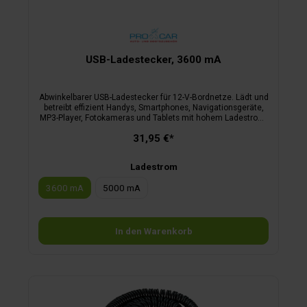
USB-Ladestecker, 3600 mA
Abwinkelbarer USB-Ladestecker für 12-V-Bordnetze. Lädt und
betreibt effizient Handys, Smartphones, Navigationsgeräte,
MP3-Player, Fotokameras und Tablets mit hohem Ladestrom.
Automatische Spannungsreduktion von 12 V DC auf 5 V DC
31,95 €*
für USB-Geräte.
Ladestrom
3600 mA
5000 mA
In den Warenkorb