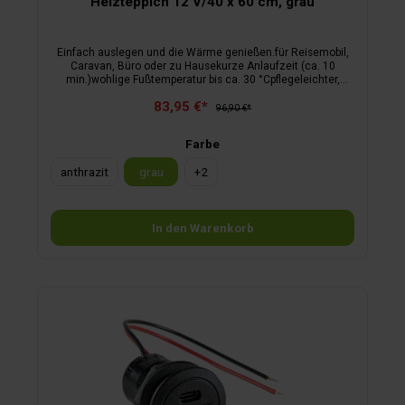
Heizteppich 12 V/40 x 60 cm, grau
Einfach auslegen und die Wärme genießen.für Reisemobil,
Caravan, Büro oder zu Hausekurze Anlaufzeit (ca. 10
min.)wohlige Fußtemperatur bis ca. 30 °Cpflegeleichter,
schmutzabweisender Florfür 12 Voltinklusive Anschlusskabel
83,95 €*
96,90 €*
Farbe
anthrazit
grau
+
2
In den Warenkorb