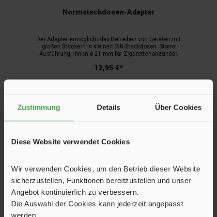
Normsteckdosen-Adapter
Der Adapter ermöglicht das Betreiben von Geräten mit
großen Steckern in kleinen DIN-Steckdosen. Starre
Ausführung, Innen-ø 21 mm für Zigarettenanzünder.
12,95 €*
In den Warenkorb
Zustimmung
Details
Über Cookies
Diese Website verwendet Cookies
Wir verwenden Cookies, um den Betrieb dieser Website
sicherzustellen, Funktionen bereitzustellen und unser
Angebot kontinuierlich zu verbessern.
Die Auswahl der Cookies kann jederzeit angepasst
werden.