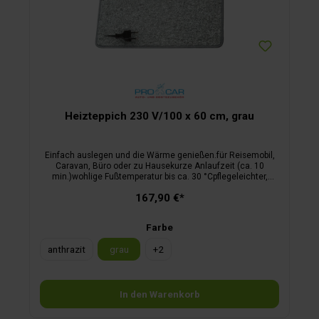
Heizteppich 230 V/100 x 60 cm, grau
Einfach auslegen und die Wärme genießen.für Reisemobil,
Caravan, Büro oder zu Hausekurze Anlaufzeit (ca. 10
min.)wohlige Fußtemperatur bis ca. 30 °Cpflegeleichter,
schmutzabweisender Florfür 230 Voltinklusive
167,90 €*
Anschlusskabel
Farbe
anthrazit
grau
+
2
In den Warenkorb