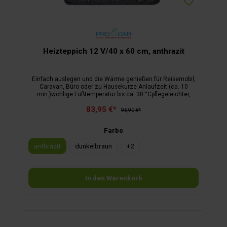
Heizteppich 12 V/40 x 60 cm, anthrazit
Einfach auslegen und die Wärme genießen.für Reisemobil,
Caravan, Büro oder zu Hausekurze Anlaufzeit (ca. 10
min.)wohlige Fußtemperatur bis ca. 30 °Cpflegeleichter,
schmutzabweisender Florfür 12 Voltinklusive Anschlusskabel
83,95 €*
96,90 €*
Farbe
anthrazit
dunkelbraun
+
2
In den Warenkorb