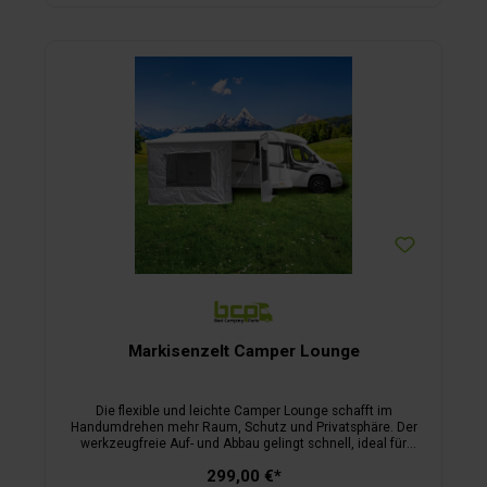
ermöglicht einen kompakten Transport, denn im
zusammengeschobenen Zustand misst die Stange lediglich
1 Meter. Eine praktische Tasche ist im Lieferumfang
enthalten. Die Rafterstange bietet zusätzliche Stabilität,
verhindert Wassersäcke im Markisentuch und eignet sich
ideal zur Befestigung von Seitenwänden. Sie ist für Markisen
mit einem maximalen Auszug von 250 cm geeignet –
robust, leicht und universell einsetzbar für einen sicheren
Halt bei jedem Wetter.
Markisenzelt Camper Lounge
Die flexible und leichte Camper Lounge schafft im
Handumdrehen mehr Raum, Schutz und Privatsphäre. Der
werkzeugfreie Auf- und Abbau gelingt schnell, ideal für
spontane Stopps. Das System umfasst zwei Seitenteile und
299,00 €*
ein Frontteil, das über den Keder in die Markisenleiste