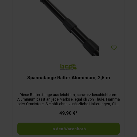
Spannstange Rafter Aluminium, 2,5 m
Diese Rafterstange aus leichtem, schwarz beschichtetem
Aluminium passt an jede Markise, egal ob von Thule, Fiamma
oder Omnistore. Sie hält ohne zusätzliche Halterungen, Clips
oder Montagezubehör und sorgt für eine gleichmäßige
49,90 €*
Spannung des Markisentuchs. Die neue Generation ist mit
einem beweglichen Gelenkkopf ausgestattet, der sich flexibel
an jede noch so kleine Bewegung der Markise anpasst und
dadurch stets optimalen Halt gewährleistet. An der
In den Warenkorb
Fahrzeugseite verhindert ein Anti-Slip-Gummi zuverlässig
das Verrutschen der Stange. Die einteilige Konstruktion