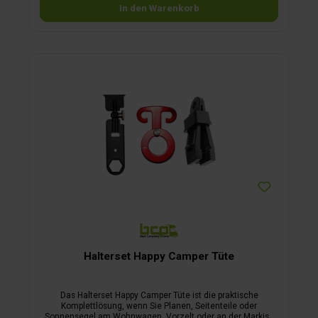
Campingeinsatz.
In den Warenkorb
Halterset Happy Camper Tüte
Das Halterset Happy Camper Tüte ist die praktische
Komplettlösung, wenn Sie Planen, Seitenteile oder
Sonnensegel am Wohnwagen, Vorzelt oder an der Markise