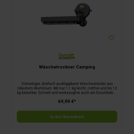
Vorteile: passend für Kederleisten von 6 – 7 mm an Wohn-
und Reisemobilen universeller Markisenhaken für
verschiedenes Campingzubehör werkzeugfreie Montage an
Markise oder Fahrzeug leicht, rostfrei und besonders
langlebig vielseitig einsetzbar – ideal für Camping, Urlaub
und unterwegs Mit dem Multifunktionshalter MUFU light
nutzen Sie den Platz an Markise und Fahrzeug optimal aus
und schaffen zusätzliche Aufhängemöglichkeiten im
Außenbereich.
Wäschetrockner Camping
Vielseitiger, dreifach ausklappbarer Wäscheständer aus
robustem Aluminium. Mit nur 1,1 kg leicht, rostfrei und bis 12
kg belastbar. Schnell und werkzeugfrei auch als Duschkabine
nutzbar. Inkl. 15 Ösen und starkem Silikonsaugnapf – ideal
69,90 €*
für Camping, Boot oder unterwegs.
In den Warenkorb