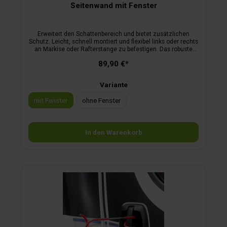
Seitenwand mit Fenster
Erweitert den Schattenbereich und bietet zusätzlichen
Schutz. Leicht, schnell montiert und flexibel links oder rechts
an Markise oder Rafterstange zu befestigen. Das robuste
Material ist winddicht, wasserabweisend, UV-beständig und
89,90 €*
langlebig.
Variante
mit Fenster
ohne Fenster
In den Warenkorb