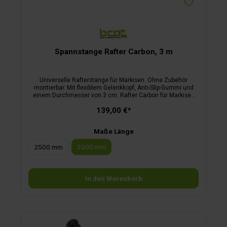
Spannstange Rafter Carbon, 3 m
Universelle Rafterstange für Markisen. Ohne Zubehör
montierbar. Mit flexiblem Gelenkkopf, Anti-Slip-Gummi und
einem Durchmesser von 3 cm. Rafter Carbon für Markisen
mit einem Auszug bis 300 cm. Rafter Aluminium für
139,00 €*
Markisen mit einem Auszug bis 250 cm.
Maße Länge
2500 mm
3000 mm
In den Warenkorb