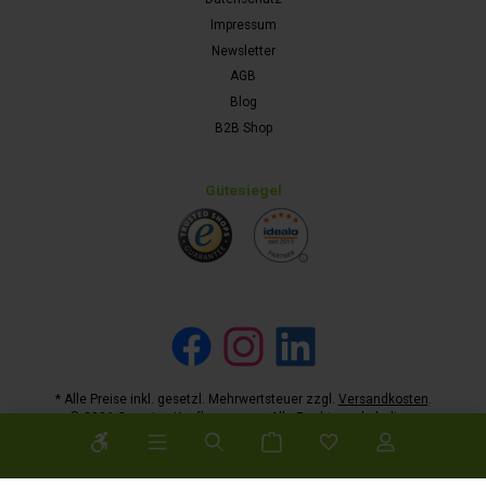
Impressum
Newsletter
AGB
Blog
B2B Shop
Gütesiegel
Facebook
Instagram
LinkedIn
* Alle Preise inkl. gesetzl. Mehrwertsteuer zzgl.
Versandkosten
.
© 2026 Camping-Kaufhaus.com - Alle Rechte vorbehalten.
Werkzeugleiste anzeigen