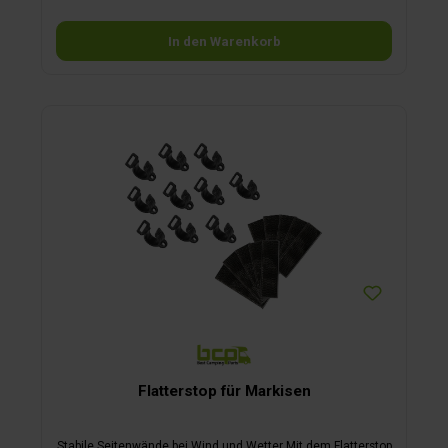
geschoben wird. Die Seitenteile lassen sich flexibel an
Rafterstange (optional) oder Gelenkarm befestigen. Leinen,
Heringe und Flatterstopp sind inklusive. Die Camper Lounge
In den Warenkorb
bietet zuverlässigen Schutz bei Sonne, Wind und leichtem
Regen. Verschließbare Panoramafenster sorgen für
Belüftung und Ausblick. Passend für Markisen mit 2,5 m
Auszug und 3 m Breite – ideal für Wohnmobile.
Lieferumfang: 1 Frontteil, 2 Seitenteile, Flatterstopp,
Abspannmaterial, Heringe, Transporttasche Markise nicht im
Lieferumfang!
Flatterstop für Markisen
Stabile Seitenwände bei Wind und Wetter Mit dem Flatterstop