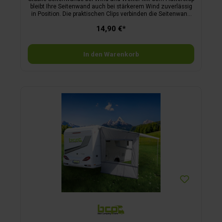
bleibt Ihre Seitenwand auch bei stärkerem Wind zuverlässig
in Position. Die praktischen Clips verbinden die Seitenwand
fest mit dem Markisentuch an der Rafterstange und
14,90 €*
schaffen eine stabile, dichte Einheit – ideal für mehr Komfort
und Schutz im Vorzeltbereich. Dank der mitgelieferten
Protektoren wird das Markisentuch zusätzlich geschont und
vor Scheuerstellen oder anderen Beschädigungen bewahrt.
In den Warenkorb
So bleibt das Material langlebig und in einem gepflegten
Zustand. Die Montage erfolgt kinderleicht und komplett ohne
Werkzeug – einfach Clip und Protektor anbringen, einklicken,
fertig. Für eine optimale Befestigung werden pro Seitenwand
fünf Clips empfohlen. Das Set umfasst 10 Flatterstop-Clips
sowie 10 Markisentuch-Protektoren und eignet sich damit
perfekt, um direkt beide Seitenwände sicher und stabil zu
fixieren. Vorteile: sorgt für straffe, flatterfreie Seitenwände
bei Wind und Wetter feste Verbindung von Seitenwand,
Markisentuch und Rafterstange schonende Protectoren
schützen das Markisentuch vor Beschädigungen einfache,
werkzeuglose Montage Set mit 10 Clips und 10 Protektoren –
ausreichend für zwei Seitenwände Ideal für alle, die
Markisen-Seitenwände zuverlässig fixieren und gleichzeitig
das Markisentuch dauerhaft schützen möchten.