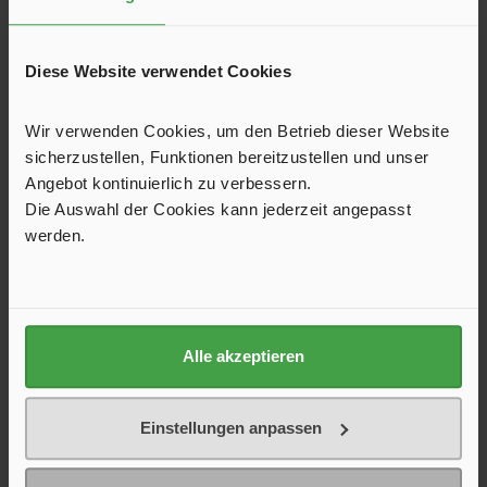
Diese Website verwendet Cookies
Wir verwenden Cookies, um den Betrieb dieser Website
sicherzustellen, Funktionen bereitzustellen und unser
Angebot kontinuierlich zu verbessern.
Die Auswahl der Cookies kann jederzeit angepasst
werden.
Sonnenschutz und Sichtschutz grau/weiß,
300 x 220 cm
Alle akzeptieren
Das transparente Meshgewebe sorgt für Licht, Luft und
angenehmen Schatten. Es passt in gängige Kederleisten, ist
wasserabweisend, winddurchlässig und schützt vor UV-
Einstellungen anpassen
Strahlung sowie neugierigen Blicken. Schnell montiert,
159,00 €*
pflegeleicht und kompakt vereint es die Funktionen von
Sunblocker und Rainblocker.