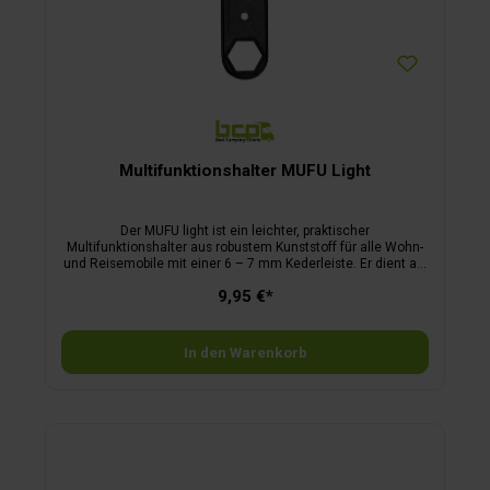
Multifunktionshalter MUFU Light
Der MUFU light ist ein leichter, praktischer
Multifunktionshalter aus robustem Kunststoff für alle Wohn-
und Reisemobile mit einer 6 – 7 mm Kederleiste. Er dient als
universeller Markisenhaken und ermöglicht das
9,95 €*
werkzeugfreie Befestigen von Campingzubehör, Lampen,
Wäscheleinen, Planen oder Taschen – direkt an der Markise
oder am Fahrzeug. So hängt alles sicher, gut erreichbar und
ordentlich aufgeräumt. Dank seines geringen Gewichts und
In den Warenkorb
der rostfreien Ausführung ist der MUFU light besonders
langlebig und stabil. Der Multifunktionshalter ist ideal für
unterwegs, da er im Handumdrehen in die Kederleiste
eingeschoben wird und genauso schnell wieder entfernt
werden kann. Ob als Halter für Lampen am Vorzelt, zum
Aufhängen feuchter Handtücher oder für zusätzliche
Aufbewahrungslösungen am Fahrzeug – der MUFU light
bietet maximale Flexibilität auf jedem Campingplatz.