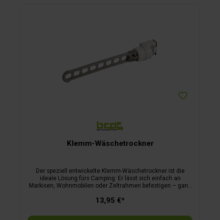
Klemm-Wäschetrockner
Der speziell entwickelte Klemm-Wäschetrockner ist die
ideale Lösung fürs Camping: Er lässt sich einfach an
Markisen, Wohnmobilen oder Zeltrahmen befestigen – ganz
ohne Bohrung. Dank robuster Klemmen hält er sicher auch
13,95 €*
bei Wind. Ihre Wäsche bleibt sauber aufgehängt, ohne
Kontakt zu Boden oder Untergrund. Gleichzeitig sorgt das
kompakte Design für einen stilvollen Akzent im