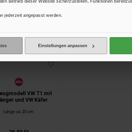
n Betrieb dieser Website sicherzustellen, Funktionen bereitzu
n jederzeit angepasst werden.
ies
Einstellungen anpassen
eugmodell VW T1 mit
änger und VW Käfer
Länge ca. 20 cm.
26,50 €*