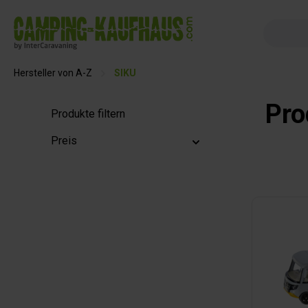
springen
Zur Hauptnavigation springen
Hersteller von A-Z
SIKU
Pro
Produkte filtern
Preis