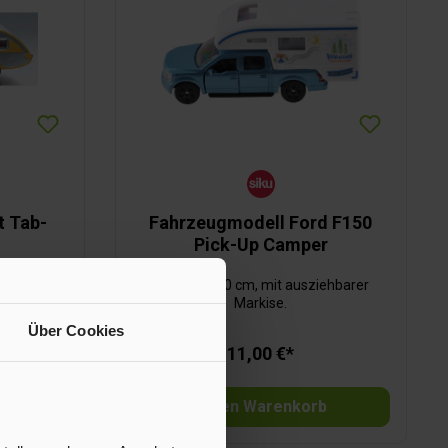
t Tab-
Fahrzeugmodell Ford F150
Pick-Up Camper
Länge ca. 10 cm, mit ausziehbarer
Markise.
Über Cookies
11,00 €*
b
In den Warenkorb