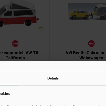
rzeugmodell VW T6
VW Beetle Cabrio mi
California
Wohnwagen
a. 11 cm, mit aufklappbarer
Länge ca. 18 cm.
Schlafkabine.
Details
19,95 €*
11,00 €*
ookies
In den Warenkorb
In den Warenkor