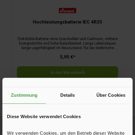
Hochleistungsbatterie IEC 4R25
Zink-Kohle-Batterie ohne Quecksilber und Cadmium, mittlere
Energiedichte und hohe Belastbarkeit. Lange Lebensdauer,
lange Lagerfähigkeit im Neuzustand. Für die elektrische
Wasserversorgung werden 2 Stück benötigt.
5,95 €*
In den Warenkorb
Zustimmung
Details
Über Cookies
Diese Website verwendet Cookies
Newsletter
Neue Produkte, 5 € Startguthaben bei Erstanmeldung, exklusive Aktionen
Wir verwenden Cookies, um den Betrieb dieser Website
und Inspiration für Deinen nächsten Campingtrip – direkt per E-Mail.