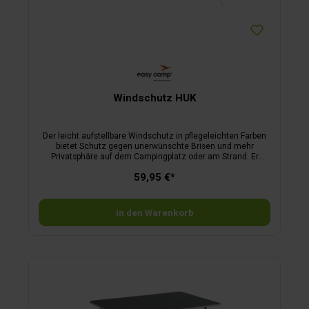
Windschutz HUK
Der leicht aufstellbare Windschutz in pflegeleichten Farben
bietet Schutz gegen unerwünschte Brisen und mehr
Privatsphäre auf dem Campingplatz oder am Strand. Er
eignet sich besonders neben dem Zelt, um einen
59,95 €*
abgeschirmten Bereich für Küche oder Esstisch zu schaffen.
PFC-frei.
In den Warenkorb