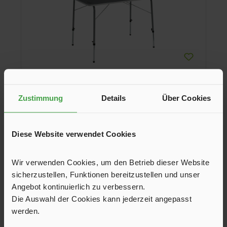
Zustimmung
Details
Über Cookies
Campingtisch Alder 80 x 60 cm
Diese Website verwendet Cookies
Der Campingtisch Alder bietet Platz für zwei bis vier
Personen und überzeugt mit einer höhenverstellbaren
Tischhöhe von 50 – 68 cm. Die wetterfeste Oberfläche
schützt vor Regen und Spritzwasser, ideal für Camping,
Wir verwenden Cookies, um den Betrieb dieser Website
54,95 €*
Garten oder Picknick. Kompakt, robust und vielseitig
einsetzbar.
sicherzustellen, Funktionen bereitzustellen und unser
Angebot kontinuierlich zu verbessern.
In den Warenkorb
Die Auswahl der Cookies kann jederzeit angepasst
werden.