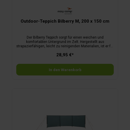
Outdoor-Teppich Bilberry M, 200 x 150 cm
Der Bilberry Teppich sorgt für einen weichen und
komfortablen Untergrund im Zelt. Hergestellt aus
strapazierfähigen, leicht zu reinigenden Materialien, ist er für
den Einsatz im Freien konzipiert. Mit einem praktischen
28,95 €*
Tragegurt lässt er sich kompakt verpacken und einfach
transportieren. Wendbares Design.
In den Warenkorb