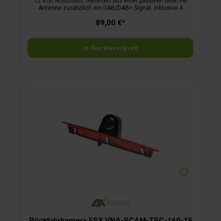
12 Volt Anschluss. Generiert aus einer passiven UKW/FM
Antenne zusätzlich ein DAB/DAB+ Signal. Inklusive 4
Adapterkabel (Länge 50 cm) und Winkeladapter (DIN-Buchse
89,00 €*
auf ISO-Stecker). Technische Daten: Anschlüsse zum Radio:
UKW/FM (DIN Stecker) und DAB/DAB+ (SMA-Stecker, SMB-
Buchse) Anschluss zur Antenne: DIN-Buchse.
In den Warenkorb
Rückfahrkamera ESX VNA-RCAM-TRC-160-15