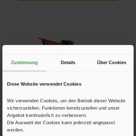
Zustimmung
Details
Über Cookies
Diese Website verwendet Cookies
Twin-Rückfahrkamera ESX VNA-RCAM-
Wir verwenden Cookies, um den Betrieb dieser Website
TRC260-15
sicherzustellen, Funktionen bereitzustellen und unser
Angebot kontinuierlich zu verbessern.
Kompakte Rückfahrkameras für den Ford Transit ab Baujahr
2019/07 zum Einbau in die dritte Bremsleuchte. Mit ihrem
Die Auswahl der Cookies kann jederzeit angepasst
178° großen Blickwinkel bieten die Kameras perfekte Sicht.
werden.
Nachtsichtmodus durch die IR-LED Unterstützung. Beide
249,00 €*
Kameras sind bereits in der mitgelieferten Bremskonsole