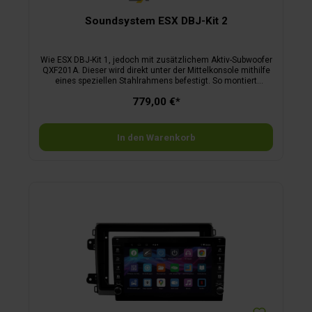
Soundsystem ESX DBJ-Kit 2
Wie ESX DBJ-Kit 1, jedoch mit zusätzlichem Aktiv-Subwoofer
QXF201A. Dieser wird direkt unter der Mittelkonsole mithilfe
eines speziellen Stahlrahmens befestigt. So montiert
„schwebt“ der QXF201A quasi in der Luft und störende
779,00 €*
Vibrationen können sich nicht auf die Konsole oder das
Armaturenbrett übertragen. Technische Daten Subwoofer:20
cm (8”) Aktiv-Subwoofer-System, integrierter Class A/B
Verstärker, 1 x 100/200 Watt RMS/max., LPF 50–150 Hz,
In den Warenkorb
Bass Boost 0–12dB @ 45 Hz, Phase-Schalter 0/180°,
Subsonicfilter 20 Hz fix, Hochpegel- und Cinch-Eingänge,
automatische Einschaltfunktion, Kabel-Fernbedienung für
Basspegel, Maße B 21 x H 7,3 x T 29 cm.