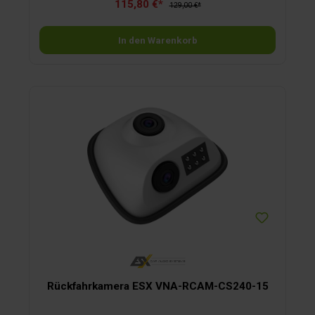
115,80 €*
ummantelten Glasfaserstab mit einer Länge von 23 cm und
129,00 €*
einer Aktivweiche; Länge Anschlusskabel 2,5 m. Im
Lieferumfang sind SMA- und SMB-Adapter enthalten.
In den Warenkorb
Rückfahrkamera ESX VNA-RCAM-CS240-15