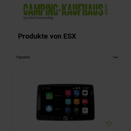
alt springen
Produkte von ESX