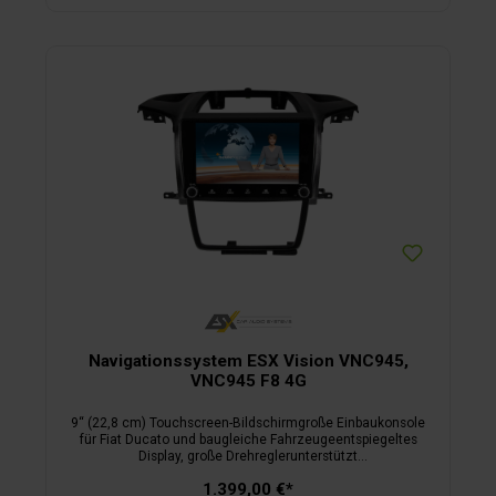
Installation. Der sehr kleine 2-Kanal Verstärker beansprucht
kaum Platz und ist mit dem beiliegendem ISO-Kabelsatz
mühelos per Plug+Play anzuschließen. Zudem verfügt der
Digitalverstärker über extra Cinch-Ausgänge, damit ein
zusätzlicher Aktiv-Subwoofer angesteuert werden
kann.Technische Daten Lautsprecher:Nennleistung 90 W,
Impulsbelastbarkeit 180 W, Frequenzbereich 50 – 24.000 Hz,
Impedanz 3 Ω, Einbaulochdurchmesser 15,5 cm, Einbautiefe
5,1 cm.Technische Daten Verstärker:2-Kanal Class D Nano
Verstärker, 2 x 52/95 W RMS @ 4/2 Ω, 1 x 190 W RMS @ 4 Ω
gebrückt, HPF/LPF schaltbar @ 80 Hz, Frequenzbereich 10
Hz – 60.000 Hz, Hochpegeleingänge mit EPS, Cinch Line
Out, automatische Einschaltfunktion, Maße B 7 x H 3,5 x T 9
cm.
Navigationssystem ESX Vision VNC945,
VNC945 F8 4G
9“ (22,8 cm) Touchscreen-Bildschirmgroße Einbaukonsole
für Fiat Ducato und baugleiche Fahrzeugeentspiegeltes
Display, große Drehreglerunterstützt
LenkradfernbedienungAndroid OS inkl. Google Play, 4G/LTE-
1.399,00 €*
FunktionBluetooth Telefonie inkl. Audio StreamingKamera