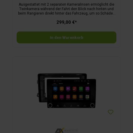
Ausgestattet mit 2 separaten Kameralinsen ermöglicht die
Twinkamera während der Fahrt den Blick nach hinten und
beim Rangieren direkt hinter das Fahrzeug, um so Schäden
durch Hindernisse vermeiden zu können. Unterstützt durch
299,00 €*
IR-Beleuchtung (5 IR-LEDs) sorgt die Kamera auch bei Nacht
für perfekte Sicht und damit für einfaches und stressfreies
Rangieren. Im Lieferumfang enthalten ist ein 15 m langes
Verbindungskabel von der Kamera zum Monitor, Anschluss 1
In den Warenkorb
x QuickSafe 6-Pol, männlich.