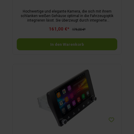
Hochwertige und elegante Kamera, die sich mit ihrem
schlanken weißen Gehäuse optimal in die Fahrzeugoptik
integrieren lässt. Sie überzeugt durch integrierte
Leitungsführung und einfache Montage, bevorzugt unterhalb
161,00 €*
der 3. Bremsleuchte. Durch den großen Blickwinkel ist sie
179,00 €*
flexibel in Bezug auf die Einbauhöhe; inklusive 15 m
Anschlusskabel.Technische Daten: Bildsensor 1/3“ CMOS,
Sichtwinkel (D / V / H) 110° | 70° | 90°, Lichtempfindlichkeit
In den Warenkorb
0,1 Lux, Auflösung 976 x 496 Pixel, Nennspannung 12 V,
Temperaturbereich -30 – +70 °C, IP-Schutzklasse IP68,
Gewicht 500 g.