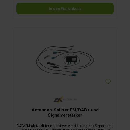
WLAN/Hotspot-Funktion umfangreich ausgestattet.Sie
In den Warenkorb
verfügen über einen Octa-Core Prozessor, 4GB
Arbeitsspeicher und eine schnelle 64GB Flash-Festplatte,
womit eine flüssige und erstaunlich schnelle
Bedienperformance garantiert ist. Dank vorinstalliertem
Android Betriebssystem und 4G / LTE-Dongle (außer VNC830;
diese erfordern eine SIM-Karte mit Datenvolumen) haben Sie
jederzeit mobiles Internet. Damit haben Sie Zugriff auf
Google Play und können alle kompatiblen Apps auch
unterwegs nutzen. So können Sie beispielsweise am
Urlaubsort über die ARD oder ZDF Mediathek aktuelle
Nachrichten oder Spielfilme schauen.8“ (20,3 cm)
Touchscreen-BildschirmEinbauset für Fiat Ducato und
baugleiche Fahrzeuge (Citroën Jumper und Peugeot
Boxer)große Drehregler und Bedientastenunterstützt
LenkradfernbedienungAndroid OS inkl. Google Playmobiles
Internet/WLAN via Handy-HotspotBluetooth Telefonie inkl.
Audio StreamingKamera Direkt-Taste2 USB Ports mit
Ladefunktion, Media ConnectiGO Primo Nextgen Camper
Navisoftware1 Jahr Live-Traffic inklusive
Antennen-Splitter FM/DAB+ und
Signalverstärker
DAB/FM Aktivsplitter mit aktiver Verstärkung des Signals und