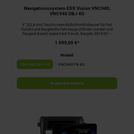
Navigationssystem ESX Vision VNC940,
VNC940 DBJ 4G
9“ (22,8 cm) Touchscreen-BildschirmEinbauset für Fiat
Ducato und baugleiche Fahrzeuge (Citroën Jumper und
Peugeot Boxer) sowie Ford Transit, Baujahr 2019/07 –
2024/09.bei den beiden Modellen für den Fiat Ducato ist ein
1.099,00 €*
Einbaurahmen für die originale Radiokonsole inklusivedas
Modell für den Ford Transit ist passgenau für die Original-
Konsole des Armaturenbrettsentspiegeltes Display, große
Modell
Drehreglerunterstützt LenkradfernbedienungBluetooth
Telefonie inkl. Audio StreamingAndroid OS inkl. Google Play,
VNC940 DBJ 4G
VNC940 F8 4G
4G/LTE-FunktionKamera Direkt-TasteUSB Ports, Media
ConnectiGO Primo Nextgen Camper Navisoftware1 Jahr Live-
Traffic inklusive
In den Warenkorb