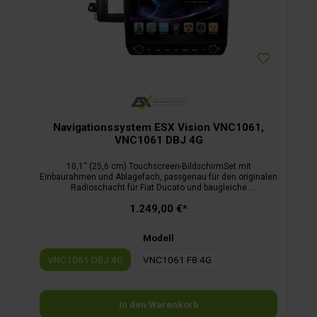
Navigationssystem ESX Vision VNC1061,
VNC1061 DBJ 4G
10,1“ (25,6 cm) Touchscreen-BildschirmSet mit
Einbaurahmen und Ablagefach, passgenau für den originalen
Radioschacht für Fiat Ducato und baugleiche
Fahrzeugehorizontal und vertikal drehbares Displaymatt
1.249,00 €*
entspiegeltes Displaygroße Drehregler und
Bedienelementefrei belegbare Funktionstasteunterstützt
LenkradfernbedienungBluetooth Telefonie inkl. Audio
Modell
StreamingAndroid OS inkl. Google Play4G/LTE-
FunktionKamera Direkt-Taste2 USB Ports mit
VNC1061 DBJ 4G
VNC1061 F8 4G
LadefunktionMedia Connect iGO Primo Nextgen Camper
Navisoftware3 Jahre Live-Traffic inklusive
In den Warenkorb