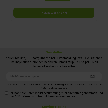
ConnectiGO Primo Nextgen Camper Navisoftware1 Jahr Live-
Traffic inklusive
In den Warenkorb
Newsletter
Neue Produkte, 5 € Startguthaben bei Erstanmeldung, exklusive Aktionen
und Inspiration für Deinen nächsten Campingtrip – direkt per E-Mail.
Jederzeit kostenlos abbestellbar.
E-
Mail-
Adresse*
Diese Seite ist durch reCAPTCHA geschützt und es gelten die
Datenschutzrichtlinie
und
Nutzungsbedingungen
.
Ich habe die
Datenschutzbestimmungen
zur Kenntnis genommen und
die
AGB
gelesen und bin mit ihnen einverstanden.
Service-Hotline