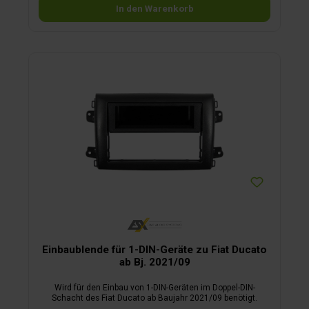
Kameras sind bereits in der mitgelieferten Bremskonsole
In den Warenkorb
integriert, welche dann zusammen mit der originalen
Bremsleuchte an die Karosserie montiert wird. Eine Dichtung
auf der Karosserieseite verhindert das Eindringen von
Feuchtigkeit. Die 15 m lange Anschlussleitung ist passend
für Moniceiver und Navigationsgeräte mit 2 Video-Eingängen
oder zum Anschluss der Kameras an 2 Monitore.
Einbaublende für 1-DIN-Geräte zu Fiat Ducato
ab Bj. 2021/09
Wird für den Einbau von 1-DIN-Geräten im Doppel-DIN-
Schacht des Fiat Ducato ab Baujahr 2021/09 benötigt.