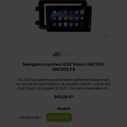
Navigationssystem ESX Vision VNC830,
VNC830 F8
Die ESX Navigationssysteme bieten perfektes Infotainment
für die Fiat Ducato Plattform ab Baujahr 2006/07 und für den
Ford Transit ab Baujahr 2019/07. Die Geräte beinhalten die
iGo Primo Nextgen Camper Navisoftware für 46 Länder mit
949,00 €*
editierbaren Fahrzeugparametern und erlauben mehrfache
Kartenupdates innerhalb von 3 Jahren. Der hochauflösende
Touchscreen ist matt entspiegelt und sorgt jederzeit für
Modell
optimale Sichtverhältnisse. Zudem sind alle Modelle mit
Anschlüssen für Front- und Rückfahrkamera, FM/DAB+
VNC830 DBJ
VNC830 F8
Radio, Audio/Video Player, Dateimanager, Bluetooth
Freisprecheinrichtung inkl. Audio Strea­ming, Media Connect
zum Anbinden von Android und iOS Smartphones,