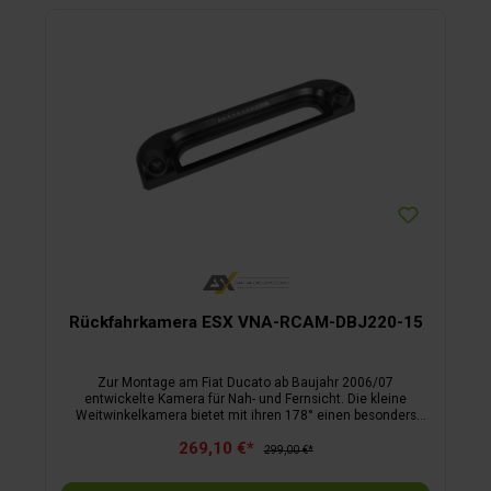
Rückfahrkamera ESX VNA-RCAM-DBJ220-15
Zur Montage am Fiat Ducato ab Baujahr 2006/07
entwickelte Kamera für Nah- und Fernsicht. Die kleine
Weitwinkelkamera bietet mit ihren 178° einen besonders
großen Blickwinkel beim Rangieren, während die
269,10 €*
gegenüberliegend integrierte Fernsichtlinse einen optimalen
299,00 €*
Blick auf den nachfolgenden Verkehr erlaubt. Die LED-
Unterstützung garantiert perfekte Nachtsicht. Die beiden