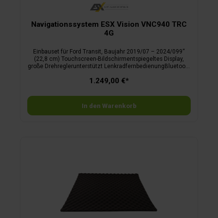
Navigationssystem ESX Vision VNC940 TRC
4G
Einbauset für Ford Transit, Baujahr 2019/07 – 2024/099“
(22,8 cm) Touchscreen-Bildschirmentspiegeltes Display,
große Drehreglerunterstützt LenkradfernbedienungBluetooth
Telefonie inkl. Audio StreamingAndroid OS inkl. Google Play,
1.249,00 €*
4G/LTE-FunktionKamera Direkt-TasteUSB Ports, Media
ConnectiGO Primo Nextgen Camper Navisoftware1 Jahr Live-
Traffic inklusive
In den Warenkorb