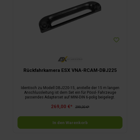
und 3 Funktionstasteninternes & externes Mikrofon2 | ESX
VMX1000DAB10,1“ (25,4 cm) Multi-Angle Touchscreen1-DIN
Media MoniceiverDrehknopf und 4
Funktionstastenabnehmbares Bedienteilverstellbarer
Bildschirmwinkelexternes Mikrofon
Rückfahrkamera ESX VNA-RCAM-DBJ225
Identisch zu Modell DBJ220-15, anstelle der 15 m langen
Anschlussleitung ist dem Set ein für Pössl- Fahrzeuge
passendes Adapterset auf MINI-DIN 6-polig beigelegt.
269,00 €*
299,00 €*
In den Warenkorb