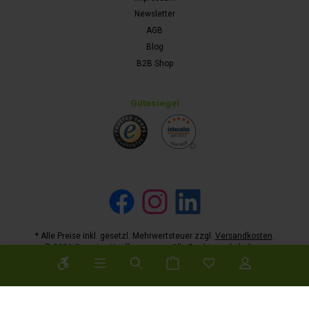
Newsletter
AGB
Blog
B2B Shop
Gütesiegel
Facebook
Instagram
LinkedIn
* Alle Preise inkl. gesetzl. Mehrwertsteuer zzgl.
Versandkosten
.
© 2026 Camping-Kaufhaus.com - Alle Rechte vorbehalten.
Werkzeugleiste anzeigen