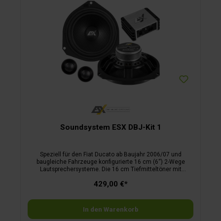
Soundsystem ESX DBJ-Kit 1
Speziell für den Fiat Ducato ab Baujahr 2006/07 und
baugleiche Fahrzeuge konfigurierte 16 cm (6“) 2-Wege
Lautsprechersysteme. Die 16 cm Tiefmitteltöner mit
faserverstärkter Membran in Leichtbauweise mit ABS-Korb
429,00 €*
passen perfekt ohne zusätzliche Adapterringe in die Original-
Öffnungen des Fahrzeugs. Oben am Korb befindet sich eine
integrierte Steckbuchse, um die im Fahrzeug vorhandenen
originalen Lautsprecherkabel zu verbinden. Das
In den Warenkorb
Verstärkerset bietet eine optimale Lösung für eine einfache