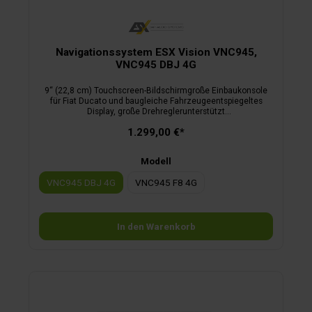
Navigationssystem ESX Vision VNC945,
VNC945 DBJ 4G
9“ (22,8 cm) Touchscreen-Bildschirmgroße Einbaukonsole
für Fiat Ducato und baugleiche Fahrzeugeentspiegeltes
Display, große Drehreglerunterstützt
LenkradfernbedienungAndroid OS inkl. Google Play, 4G/LTE-
1.299,00 €*
FunktionBluetooth Telefonie inkl. Audio StreamingKamera
Direkt-TasteUSB Ports, Media ConnectiGO Primo Nextgen
Camper Navisoftware3 Jahre Live-Traffic inklusiveVNC945 F8
Modell
4G nur für Fahrzeuge ohne Klimaautomatik
VNC945 DBJ 4G
VNC945 F8 4G
In den Warenkorb