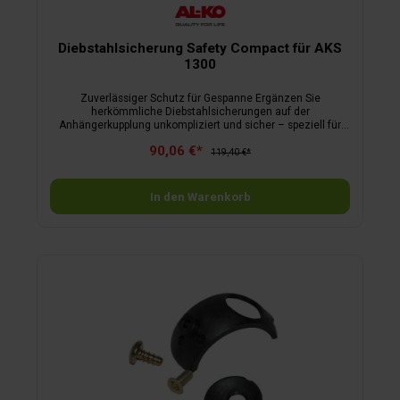
Diebstahlsicherung Safety Compact für AKS
1300
Zuverlässiger Schutz für Gespanne​ Ergänzen Sie
herkömmliche Diebstahlsicherungen auf der
Anhängerkupplung unkompliziert und sicher – speziell für
den Standbetrieb. Die bewährte Lösung für Schutz während
90,06 €*
der Fahrt und im Stand. Stahlgehäuse in hochwertiger
119,40 €*
Qualität Zylinderschloss mit 2 Schlüsseln Safety-Ball ist
einsetzbar
In den Warenkorb