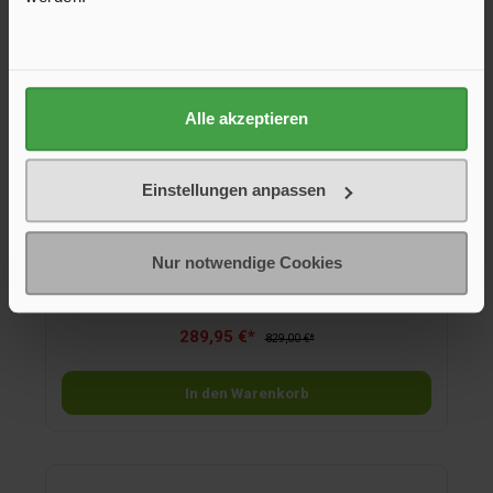
Alle akzeptieren
Einstellungen anpassen
Anti-Schleuder-System für Tandem 1300 –
1600 kg
Nur notwendige Cookies
Das Notfallsystem reagiert automatisch, wenn die
Schwingungen des Gespanns Grenzwerte überschreiten.
289,95 €*
829,00 €*
In den Warenkorb