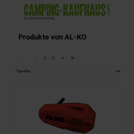
alt springen
Produkte von AL-KO
1
2
3