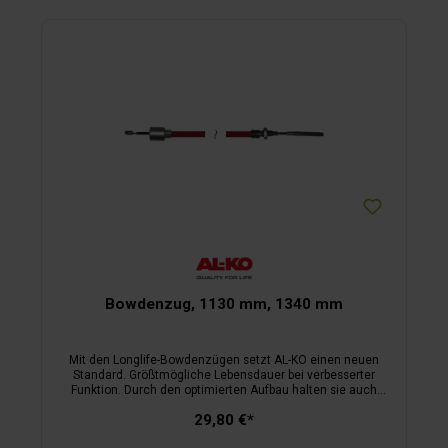
Bowdenzug, 1130 mm, 1340 mm
Mit den Longlife-Bowdenzügen setzt AL-KO einen neuen
Standard. Größtmögliche Lebensdauer bei verbesserter
Funktion. Durch den optimierten Aufbau halten sie auch
widrigsten Umwelteinflüssen problemlos stand. Für
29,80 €*
Radbremsen ab Baujahr 01/89, Glocke innen 23,3 mm,
außen 26 mm.