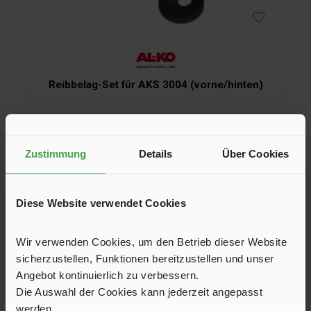
Reibbelag-Set für AKS 3004 (vorne/hinten)
Für AKS 3004
Zustimmung
Details
Über Cookies
48,61 €*
52,50 €*
In den Warenkorb
Diese Website verwendet Cookies
Wir verwenden Cookies, um den Betrieb dieser Website
sicherzustellen, Funktionen bereitzustellen und unser
Angebot kontinuierlich zu verbessern.
Die Auswahl der Cookies kann jederzeit angepasst
werden.