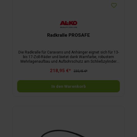
Radkralle PROSAFE
Die Radkralle für Caravans und Anhänger eignet sich für 13-
bis 17-Zoll-Räder und bietet dank Warnfarbe, robustem
Mehrlagenaufbau und Aufbohrschutz am Schließzylinder
erhöhte Sicherheit. Die einfache Montage erfolgt über eine
218,95 €*
spezielle Radschraube. Zusätzlich ist die Radkralle mit
230,45 €*
einem Kratzschutz ausgestattet und wird in einem Koffer
aus recyceltem Kunststoff geliefert.Hinweis: Dieser Artikel
verfügt nicht über die Zertifizierung für SE und NL!
In den Warenkorb