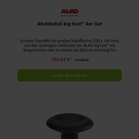
Abstützfuß big foot™ 4er-Set
Sicherer StandMit der großen Standfläche (200 x 180 mm)
und den Querrippen verhindert der AL-KO big foot™ ein
Wegrutschen oder Einsinken der Stützen und sorgt für
absolut sicheren Stand des Wohnwagens. Der Abstützfuß
155,62 €*
besitzt eine Tragfähigkeit von statisch maximal 1250
157,60 €*
kg.Geringer PlatzbedarfIm Fahrbetrieb liegt der AL-KO big
foot™ federunterstützt formschlüssig an der Stütze
an.FunktionellDurch die Langlochbohrung gleitet die Stütze
In den Warenkorb
bei Bodenkontakt direkt auf dem AL-KO big foot™, d. h. die
Stütze muss den Abstützfuß nicht mitschieben.AnbauDer big
foot™ wird an AL-KO Steckstützen Stabilform und Premium
angebaut. Ab Baujahr 2001 sind an den Stabilformstützen
bereits die entsprechenden Aufnahmebohrungen vorhanden.
Bis Baujahr 2000 müssen die Aufnahmelöcher gem.
Bedienungsanweisung gebohrt werden.Nachrüstbar bei
Wohnwagen mit AL-KO Chassis und
Stabilformstütze.LieferumfangVier AL-KO big foot™ inkl.
Montagematerial und Montageanleitung.