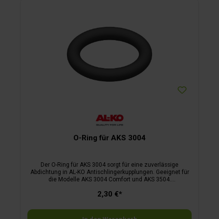
O-Ring für AKS 3004
Der O-Ring für AKS 3004 sorgt für eine zuverlässige
Abdichtung in AL-KO Antischlingerkupplungen. Geeignet für
die Modelle AKS 3004 Comfort und AKS 3504.
Außendurchmesser: ca. 12 mm Innendurchmesser: ca. 9
2,30 €*
mm