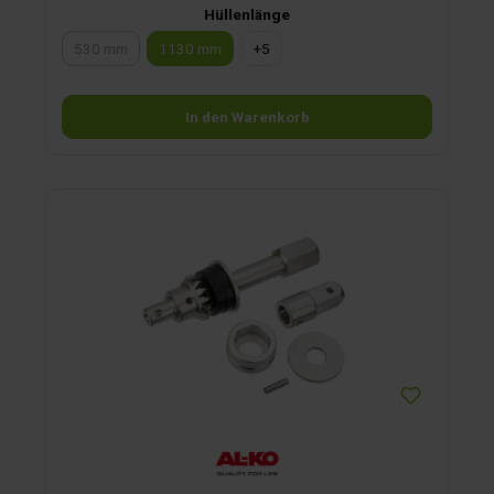
Hüllenlänge
530 mm
1130 mm
+
5
(Diese Option ist zurzeit nicht verfügbar.)
In den Warenkorb