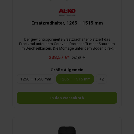
Ersatzradhalter, 1265 – 1515 mm
Der gewichtsoptimierte Ersatzradhalter platziert das
Ersatzrad unter dem Caravan. Das schafft mehr Stauraum
im Deichselkasten. Die Montage unter dem Boden direkt
hinter der Achse senkt den Schwerpunkt und verbessert so
238,57 €*
das Fahrverhalten. platzsparende Unterbringung des
269,05 €*
Ersatzrads geringes Gewicht optimale Montage: direkt hinter
der Achse senkt Schwerpunkt und verbessert so das
Größe Allgemein
Fahrverhalten nachrüstbar bei Wohnwagen mit AL-KO
Chassis ab Baujahr 1985 keine TÜV-Prüfung oder -Abnahme
1250 – 1550 mm
1265 – 1515 mm
+
2
erforderlich Die Größe entspricht dem Rahmenabstand in
mm.
In den Warenkorb