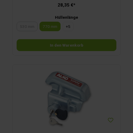
widrigsten Umwelteinflüssen problemlos stand. Für
28,35 €*
Radbremsen ab Baujahr 01/89, Glocke innen 23,3 mm,
außen 26 mm.
Hüllenlänge
530 mm
770 mm
+
5
(Diese Option ist zurzeit nicht verfügbar.)
In den Warenkorb