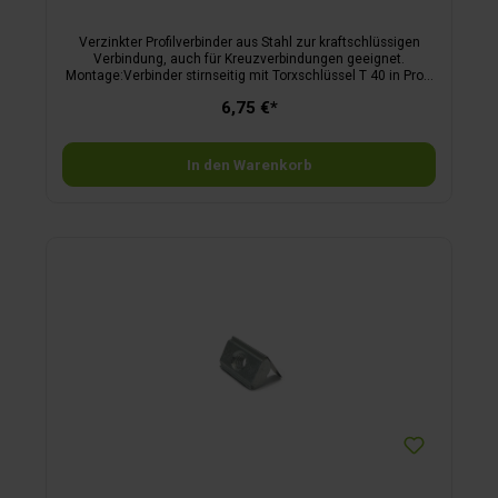
Verzinkter Profilverbinder aus Stahl zur kraftschlüssigen
Verbindung, auch für Kreuzverbindungen geeignet.
Montage:Verbinder stirnseitig mit Torxschlüssel T 40 in Profil
einschraubenGewindestift M8 mit Schlüssel SW 4 anziehen
6,75 €*
Empfohlenes Anzugsmoment: 12 Nm
In den Warenkorb