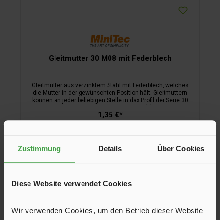
Gleitmutter 30 M08 mit Federblech
Gleitmutter aus verzinktem Stahl mit Federblech, welches
die Mutter in der gewünschten Position hält. Gleitmuttern
können an jeder beliebigen Stelle in das Profil der Serie 30
eingeschwenkt werden. Gewinde (d) : M 8
1,35 €*
In den Warenkorb
Zustimmung
Details
Über Cookies
Diese Website verwendet Cookies
Wir verwenden Cookies, um den Betrieb dieser Website