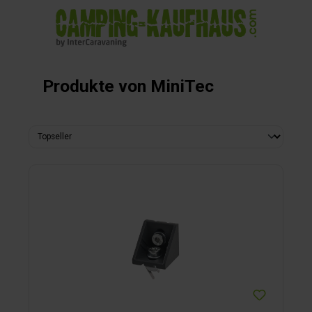
alt springen
Produkte von MiniTec