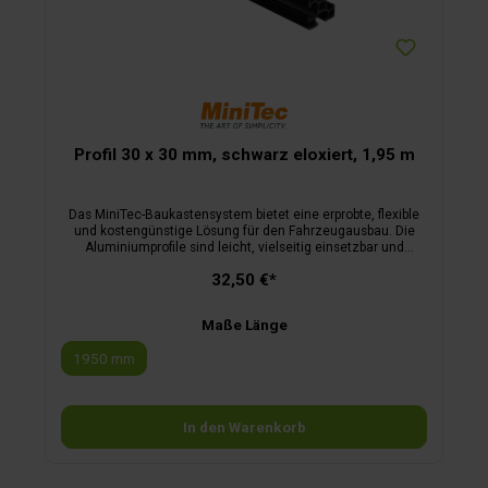
Profil 30 x 30 mm, schwarz eloxiert, 1,95 m
Das MiniTec-Baukastensystem bietet eine erprobte, flexible
und kostengünstige Lösung für den Fahrzeugausbau. Die
Aluminiumprofile sind leicht, vielseitig einsetzbar und
zeichnen sich durch ihre besondere Anpassungsfähigkeit
32,50 €*
aus.Die Profilserie 30 hebt sich außerdem durch ihre
reduzierten Maße und ihr geringes Gewicht hervor und ist
ideal für Anwendungen, bei denen besonders leichte Profile
Maße Länge
gefragt sind. Dank des einheitlichen Rastermaßes von 30
mm lassen sich die Profile mühelos untereinander
1950 mm
kombinieren. Dies ermöglicht eine einfache Anpassung und
Erweiterung des Ausbaus.Mit den cleveren Verbindern und
dem umfassenden Zubehörsortiment wird der Ausbau noch
einfacher. Der patentierte MiniTec Profilverbinder (Art.-Nr. 52
In den Warenkorb
111) ermöglicht nahezu bearbeitungsfreie
Profilverbindungen.