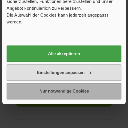
sicherzustellen, Funktionen bereitzustellen und unser
Angebot kontinuierlich zu verbessern.
Die Auswahl der Cookies kann jederzeit angepasst
werden.
Abdeckkappe 30 x 30 mm Z, grau
Alle akzeptieren
Zur stirnseitigen Abdeckung von Profilenden der Serie 30 und
Einstellungen anpassen
45.
1,65 €*
Nur notwendige Cookies
In den Warenkorb