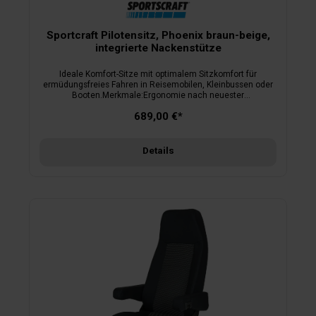
Sportcraft Pilotensitz, Phoenix braun-beige,
integrierte Nackenstütze
Ideale Komfort-Sitze mit optimalem Sitzkomfort für
ermüdungsfreies Fahren in Reisemobilen, Kleinbussen oder
Booten.Merkmale:Ergonomie nach neuester
wissenschaftlicher ErkenntnisDesign nach
689,00 €*
formalästhetischen GesichtspunktenFertigung in modernster
Kaltschaumtechnikbeschichteter Stahlrahmen (TÜV-
Rheinland 20 G geprüft)inkl. ABEstufenlos verstellbare
Rückenlehneverstellbare Nackenstütze (bei
Details
S8.1)höhenverstellbare Armlehnen aus Kaltschaum mit
Aluminiumkernhochwertige attraktive Bezugsstoffeauf
Wunsch auch lieferbar mit verstellbarer Lordosenstütze und
Sitzheizung oder in anderen Bezugsstoffen