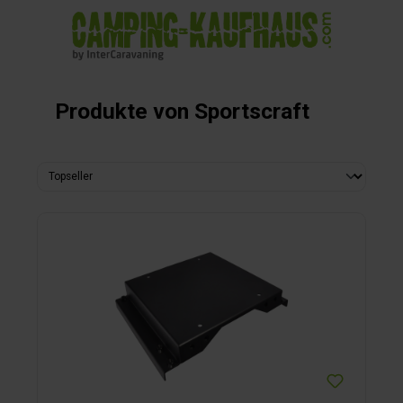
alt springen
Produkte von Sportscraft