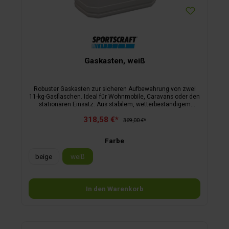
Gaskasten, weiß
Robuster Gaskasten zur sicheren Aufbewahrung von zwei
11-kg-Gasflaschen. Ideal für Wohnmobile, Caravans oder den
stationären Einsatz. Aus stabilem, wetterbeständigem
Kunststoff gefertigt, leicht, kompakt und einfach zu
318,58 €*
montieren – für eine sichere Gasversorgung unterwegs oder
369,00 €*
im Freien.
Farbe
beige
weiß
In den Warenkorb