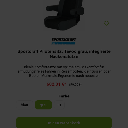
Sportcraft Pilotensitz, Tavoc grau, integrierte
Nackenstütze
Ideale Komfort-Sitze mit optimalem Sitzkomfort für
ermüdungsfreies Fahren in Reisemobilen, Kleinbussen oder
Booten.Merkmale:Ergonomie nach neuester
wissenschaftlicher ErkenntnisDesign nach
602,01 €*
formalästhetischen GesichtspunktenFertigung in modernster
679,00 €*
Kaltschaumtechnikbeschichteter Stahlrahmen (TÜV-
Rheinland 20 G geprüft)inkl. ABEstufenlos verstellbare
Farbe
Rückenlehneverstellbare Nackenstütze (bei
S8.1)höhenverstellbare Armlehnen aus Kaltschaum mit
blau
grau
+
1
Aluminiumkernhochwertige attraktive Bezugsstoffeauf
Wunsch auch lieferbar mit verstellbarer Lordosenstütze und
Sitzheizung oder in anderen Bezugsstoffen
In den Warenkorb