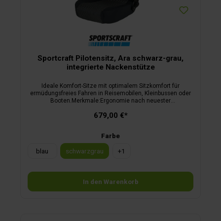
Sportcraft Pilotensitz, Ara schwarz-grau,
integrierte Nackenstütze
Ideale Komfort-Sitze mit optimalem Sitzkomfort für
ermüdungsfreies Fahren in Reisemobilen, Kleinbussen oder
Booten.Merkmale:Ergonomie nach neuester
wissenschaftlicher ErkenntnisDesign nach
679,00 €*
formalästhetischen GesichtspunktenFertigung in modernster
Kaltschaumtechnikbeschichteter Stahlrahmen (TÜV-
Rheinland 20 G geprüft)inkl. ABEstufenlos verstellbare
Farbe
Rückenlehneverstellbare Nackenstütze (bei
S8.1)höhenverstellbare Armlehnen aus Kaltschaum mit
blau
schwarzgrau
+
1
Aluminiumkernhochwertige attraktive Bezugsstoffeauf
Wunsch auch lieferbar mit verstellbarer Lordosenstütze und
Sitzheizung oder in anderen Bezugsstoffen
In den Warenkorb