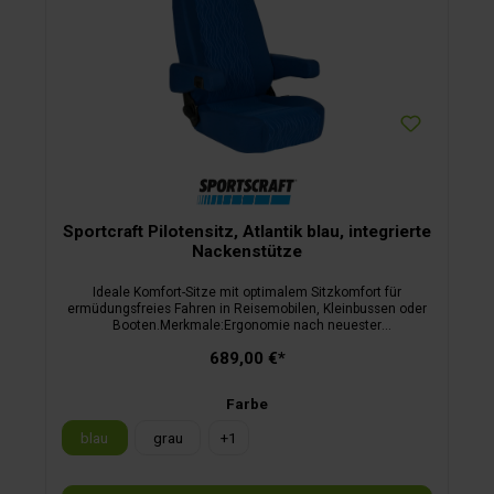
Sportcraft Pilotensitz, Atlantik blau, integrierte
Nackenstütze
Ideale Komfort-Sitze mit optimalem Sitzkomfort für
ermüdungsfreies Fahren in Reisemobilen, Kleinbussen oder
Booten.Merkmale:Ergonomie nach neuester
wissenschaftlicher ErkenntnisDesign nach
689,00 €*
formalästhetischen GesichtspunktenFertigung in modernster
Kaltschaumtechnikbeschichteter Stahlrahmen (TÜV-
Rheinland 20 G geprüft)inkl. ABEstufenlos verstellbare
Farbe
Rückenlehneverstellbare Nackenstütze (bei
S8.1)höhenverstellbare Armlehnen aus Kaltschaum mit
blau
grau
+
1
Aluminiumkernhochwertige attraktive Bezugsstoffeauf
Wunsch auch lieferbar mit verstellbarer Lordosenstütze und
Sitzheizung oder in anderen Bezugsstoffen