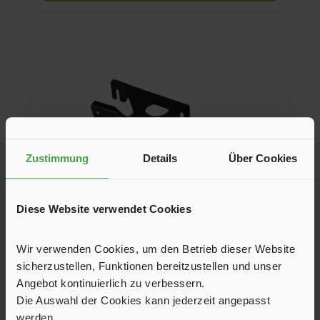
Zustimmung
Details
Über Cookies
Diese Website verwendet Cookies
Handbremsen-Adapter Fahrerseite für VW T5
Wir verwenden Cookies, um den Betrieb dieser Website
/ T6
sicherzustellen, Funktionen bereitzustellen und unser
Zur Verwendung auf der Fahrerseite im VW T5 & T6 mit
Angebot kontinuierlich zu verbessern.
Batterie unter dem Sitz.
Die Auswahl der Cookies kann jederzeit angepasst
werden.
23,90 €*