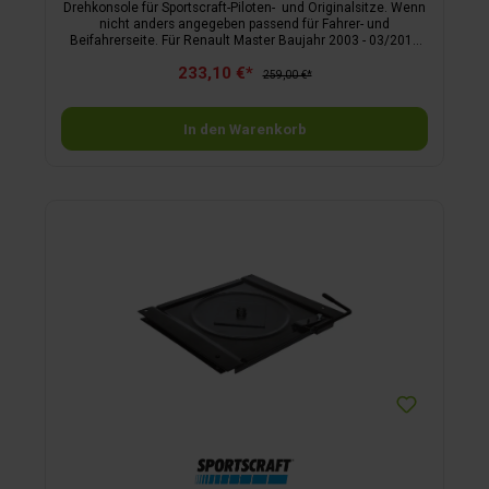
Drehkonsole für Sportscraft-Piloten- und Originalsitze. Wenn
nicht anders angegeben passend für Fahrer- und
Beifahrerseite. Für Renault Master Baujahr 2003 - 03/2010
Benötigt wird zusätzlich der Adapter Art.-Nr. 88 129 sowie die
233,10 €*
Gleitschienen Art.-Nr. 88 131 (Fahrerseite) oder Art.-Nr. 88
259,00 €*
132 (Beifahrerseite). Für Iveco Daily ab Baujahr 2000 Für
Sportscraft-Pilotensitze wird zusätzlich der Adapter Art.-Nr.
88 141 benötigt. Mit TÜV-Bestätigung. Für Mercedes Sprinter
In den Warenkorb
bis Baujahr 03/2006, Fahrerseite Für Sportscraft-Pilotensitze
wird zusätzlich der Adapter Art.-Nr. 88 128 benötigt. Mit ABE.
Für Mercedes Sprinter bis Baujahr 03/2006, Beifahrerseite
Für Sportscraft-Pilotensitze wird zusätzlich der Adapter Art.-
Nr. 88 128 benötigt. Mit ABE. Für VW T4 ab Baujahr 1996 Für
Sportscraft-Pilotensitze wird zusätzlich der Adapter Art.-Nr.
88 126 benötigt. Mit ABE.