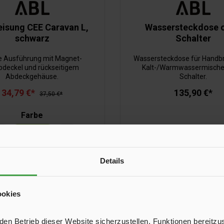
eisung CEE Caravan L,
Wassersteckdose 
schwarz
Schalter
e Ausführung mit Magnet-
Wassersteckdose für Handb
pdeckel und rückseitigem
Kalt-/Warmwassermische
Abdeckgehäuse.
Schalter.
34,79 €*
135,90 €*
37,50 €*
Farbe
t
schwarz
+
1
Details
In den Warenkorb
In den Warenkor
ookies
n Betrieb dieser Website sicherzustellen, Funktionen bereitzu