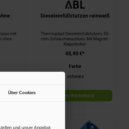
ohne
Dieseleinfüllstutzen reinweiß
rause mit
Thermoplast-Dieseleinfüllstutzen, 50-
r ohne
mm-Schlauchanschluss. Mit Magnet-
Klappdeckel.
65,90 €*
Farbe
reinweiß
schwarz
Über Cookies
b
In den Warenkorb
stellen und unser Angebot