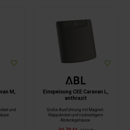
avan M,
Einspeisung CEE Caravan L,
anthrazit
eckel und
Große Ausführung mit Magnet-
äuse.
Klappdeckel und rückseitigem
Abdeckgehäuse.
34,79 €*