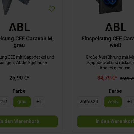
eisung CEE Caravan M,
Einspeisung CEE Cara
grau
weiß
sung CEE mit Klappdeckel und
Große Ausführung mit M
seitigem Abdeckgehäuse.
Klappdeckel und rücksei
Abdeckgehäuse.
25,90 €*
34,79 €*
37,50 €*
Farbe
Farbe
eiß
grau
+
1
anthrazit
weiß
+
1
In den Warenkorb
In den Warenkor