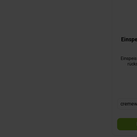
Einsp
Einspei
rück
cremew