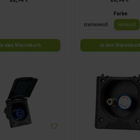
 Passend sind die Ersatzdeckel
04, 300/705 und 300/706.
Farbe
cremeweiß
reinweiß
In den Warenkorb
In den Warenkor