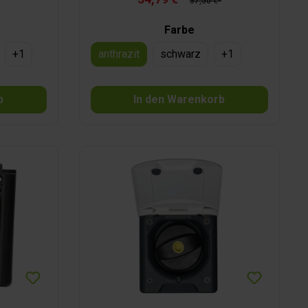
37,50 €*
Farbe
+
1
anthrazit
schwarz
+
1
b
In den Warenkorb