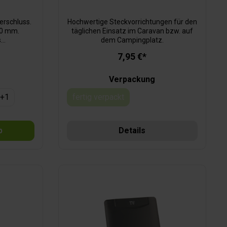
erschluss.
Hochwertige Steckvorrichtungen für den
80 mm.
täglichen Einsatz im Caravan bzw. auf
s
dem Campingplatz.
urchreiche
7,95 €*
89 mm.
Verpackung
+
1
fertig verpackt
(Diese Option ist zurzeit nicht verfügbar.
b
Details