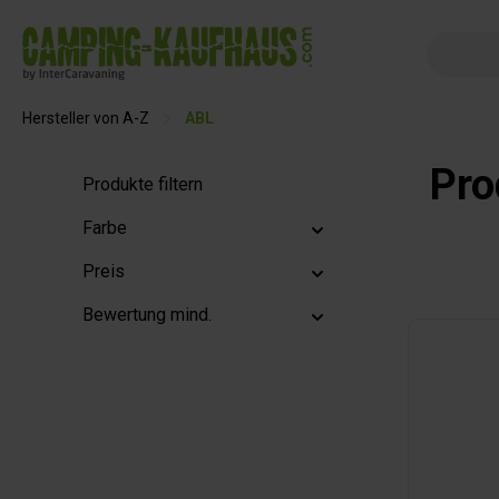
springen
Zur Hauptnavigation springen
Hersteller von A-Z
ABL
Pro
Produkte filtern
Farbe
Preis
Bewertung mind.