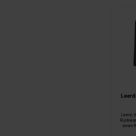
Leerd
Leere, 
Rückwan
einen 
Klappdec