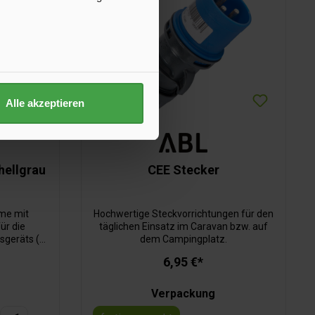
Alle akzeptieren
hellgrau
CEE Stecker
me mit
Hochwertige Steckvorrichtungen für den
ür die
täglichen Einsatz im Caravan bzw. auf
sgeräts (z.
dem Campingplatz.
6,95 €*
Verpackung