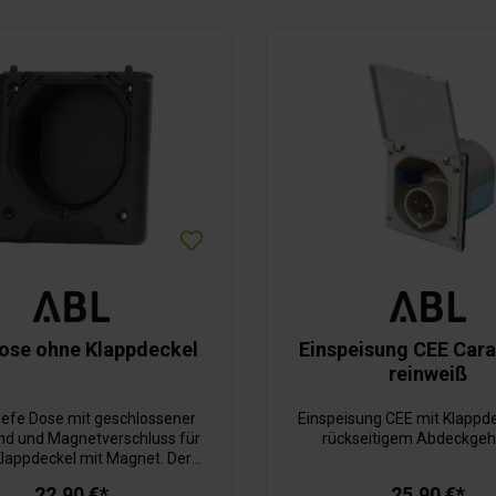
ose ohne Klappdeckel
Einspeisung CEE Car
reinweiß
tiefe Dose mit geschlossener
Einspeisung CEE mit Klappd
d und Magnetverschluss für
rückseitigem Abdeckgeh
Klappdeckel mit Magnet. Der
kel ist nicht im Lieferumfang
22,90 €*
25,90 €*