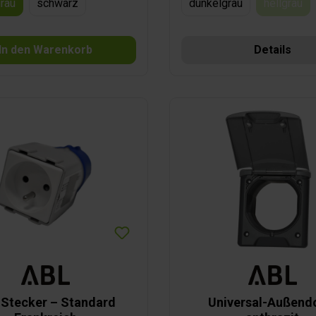
rau
schwarz
dunkelgrau
hellgrau
(Diese 
In den Warenkorb
Details
 Stecker – Standard
Universal-Außend