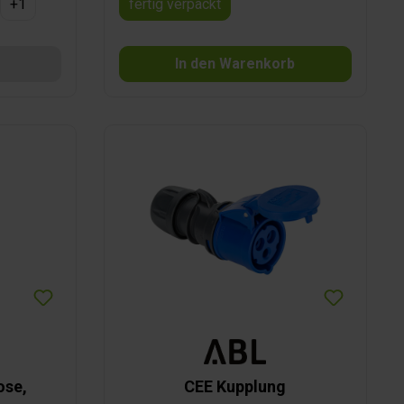
+
1
fertig verpackt
Option ist zurzeit nicht verfügbar.)
In den Warenkorb
ose,
CEE Kupplung