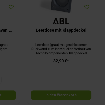
van L,
Leerdose mit Klappdeckel
agnet-
Leerdose (grau) mit geschlossener
tigem
Rückwand zum individuellen Verbau von
Technikkomponenten. Klappdeckel
(hellgrau) mit Magnetverschluss.
32,90 €*
b
In den Warenkorb