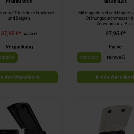
Frankreich
anthrazit
ker auf Steckdose Frankreich
Mit Klappdeckel und Magnetv
und Belgien.
Öffnungsdurchmesser: 
Verwendbar z. B. al
Leitungsdurchführung, Kabeld
37,95 €*
27,95 €*
45,00 €*
etc. Lochmaß: 87 x 81 x 
Verpackung
Farbe
verpackt
anthrazit
reinweiß
In den Warenkorb
In den Warenkor