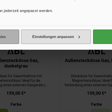
n jederzeit angepasst werden.
ies
Einstellungen anpassen
ßensteckdose Gas,
Außensteckdose Gas, 
dunkelgrau
dose für Gasentnahme mit
Steckdose für Gasentnah
tverschluss: Ideal für die
Magnetverschluss: Ideal f
g eines externen Gasgeräts (z.
Verbindung eines externen Ga
B. Gasgrill).
B. Gasgrill).
159,00 €*
159,00 €*
Farbe
Farbe