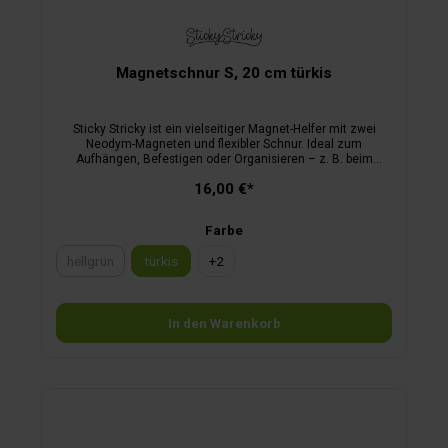
Magnetschnur S, 20 cm türkis
Sticky Stricky ist ein vielseitiger Magnet-Helfer mit zwei
Neodym-Magneten und flexibler Schnur. Ideal zum
Aufhängen, Befestigen oder Organisieren – z. B. beim
Camping, im Haushalt oder Garten, beim Sport, auf dem Boot
16,00 €*
oder in der Werkstatt. Bis 8,5 kg Haltekraft an Metall, 7,2 kg
Zugkraft als Schlaufe, 3,5 kg Scherfestigkeit,
Temperaturbereich -10 °C bis 80 °C. Kein Spielzeug – von
Farbe
Kindern fernhalten!
hellgrün
türkis
+
2
(Diese Option ist zurzeit nicht verfügbar.)
In den Warenkorb