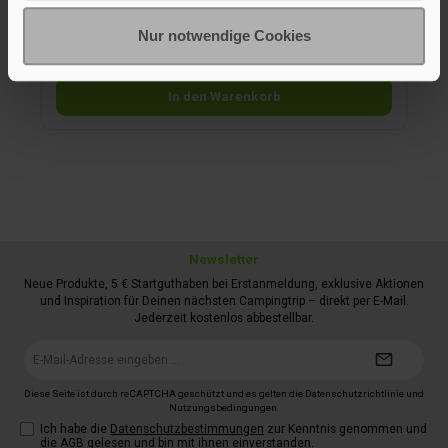
und damit das Trennen der Magnete deutlich erleichtert.
Gleichzeitig schützt er den Fahrzeuglack als extraweiche
Nur notwendige Cookies
5,95 €*
Zwischenschicht vor Kratzern und Druckstellen. Der Sleeve
lässt sich einfach abziehen, abwaschen und direkt
wiederverwenden. Hinweis: Sticky Strickys sind bereits
gummiert und können auch ohne Sleeve auf dem Lack
In den Warenkorb
eingesetzt werden – der Sleeve bietet lediglich zusätzlichen
Schutz.
Newsletter
Neue Produkte, 5 € Startguthaben bei Erstanmeldung, exklusive Aktionen
und Inspiration für Deinen nächsten Campingtrip – direkt per E-Mail.
Jederzeit kostenlos abbestellbar.
E-
Mail-
Adresse*
Diese Seite ist durch reCAPTCHA geschützt und es gelten die
Datenschutzrichtlinie
und
Nutzungsbedingungen
.
Ich habe die
Datenschutzbestimmungen
zur Kenntnis genommen und
die
AGB
gelesen und bin mit ihnen einverstanden.