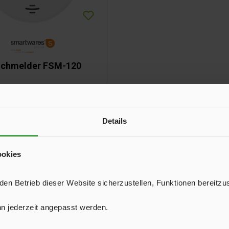
chmelder FSM-120
melder FSM-120 ist mit einem
trischen Sensor ausgestattet
fügt über eine fest verbaute
Details
Batterie mit bis zu 10 Jahren
17,95 €*
er. Ein integrierter Testknopf
 die Überprüfung der Funktion.
ookies
In den Warenkorb
n Betrieb dieser Website sicherzustellen, Funktionen bereitzu
n jederzeit angepasst werden.