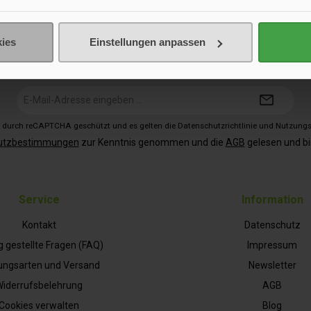
ies
Einstellungen anpassen
Newsletter
 exklusive Aktionen und Inspiration für Deinen nächsten Campingtrip – 
E-
Mail-
Adresse*
st durch reCAPTCHA geschützt und es gelten die
Datenschutzrichtlinie
und
Nutzung
utzbestimmungen
zur Kenntnis genommen und die
AGB
gelesen und bi
Service
Information
Kontakt
Datenschutz
g gestellte Fragen (FAQ)
Impressum
ungsarten und Versand
Newsletter
iderrufsbelehrung
AGB
Cookies verwalten
Blog