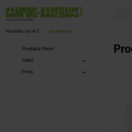
springen
Zur Hauptnavigation springen
Hersteller von A-Z
Smartwares
Pro
Produkte filtern
Farbe
Preis