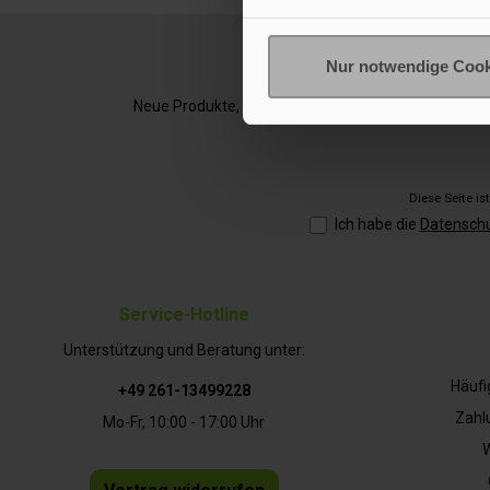
Nur notwendige Cook
Neue Produkte, 5 € Startguthaben bei Erstanmeldung,
Diese Seite i
Ich habe die
Datensch
Service-Hotline
Unterstützung und Beratung unter:
Häufi
+49 261-13499228
Zahl
Mo-Fr, 10:00 - 17:00 Uhr
W