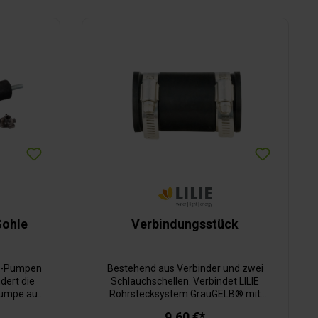
Sohle
Verbindungsstück
flo-Pumpen
Bestehend aus Verbinder und zwei
dert die
Schlauchschellen. Verbindet LILIE
Pumpe auf
Rohrstecksystem GrauGELB® mit
tändige
herkömmlichen 40 mm Rohrsystemen.
9,60 €*