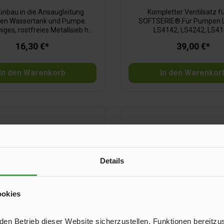
inbau in die Ansaugleitung
Kompletter Ventilsatz fü
en Wassertank und Pumpe.
SOFTSERIE®.Für Pumpen 
ges, rostfreies Metallsieb hält
LS4142, LS4242, LS41
 und Teile zurück. Technische
16,30 €*
39,00 €*
ieb: Metall; Maschenweite: 0,3
mm, ½" A/12 mm.
In den Warenkorb
In den Warenkor
Details
ookies
n Betrieb dieser Website sicherzustellen, Funktionen bereitzu