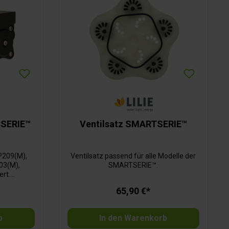
SERIE™
Ventilsatz SMARTSERIE™
P209(M),
Ventilsatz passend für alle Modelle der
03(M),
SMARTSERIE™.
ert.
häuse,
65,90 €*
bransatz
mplett,
b
In den Warenkorb
en.