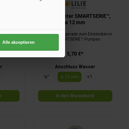
SERIE™,
Quick Adapter SMARTSERIE™,
ø 12 mm
stecken in
Quick Adapter gerade zum Einstecken in
pen.
alle SMARTSERIE™-Pumpen.
Alle akzeptieren
5,70 €*
r
Anschluss Wasser
½"
ø 12 mm
+
1
b
In den Warenkorb