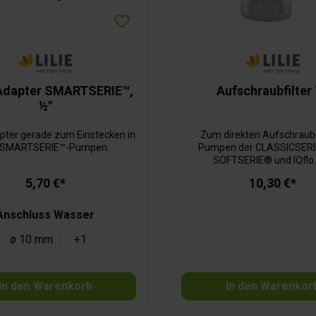
Adapter SMARTSERIE™,
Aufschraubfilter
½"
pter gerade zum Einstecken in
Zum direkten Aufschraub
e SMARTSERIE™-Pumpen.
Pumpen der CLASSICSERI
SOFTSERIE® und IQflo.
feinmaschiges, rostfreies M
5,70 €*
10,30 €*
verhindert die Beschädigung
und Wasseranlage. Die aufge
transparente Filtertasse ermö
Anschluss Wasser
einfache Reinigung und
trinkwasserecht. Die Flüge
ø 10 mm
+
1
erleichtert den Einbau, sodass
auch nach der Installation 
bleibt.
In den Warenkorb
In den Warenkor