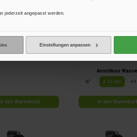
n jederzeit angepasst werden.
tor SMARTSERIE™
Quick Adapter SMART
ø 10 mm
tor für SMARTSERIE™ LP1001,
Quick Adapter gerade zum Ein
LP1009.
alle SMARTSERIE™-Pum
ies
Einstellungen anpassen
218,95 €*
5,70 €*
257,50 €*
Anschluss Wasse
½"
ø 10 mm
+
1
In den Warenkorb
In den Warenkor