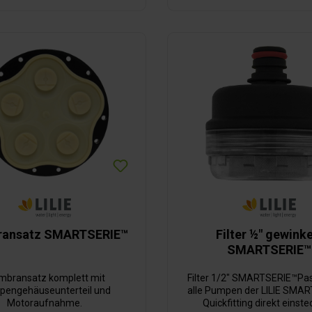
ansatz SMARTSERIE™
Filter ½" gewinke
SMARTSERIE™
bransatz komplett mit
Filter 1/2" SMARTSERIE™Pa
engehäuseunterteil und
alle Pumpen der LILIE SMA
Motoraufnahme.
Quickfitting direkt einste