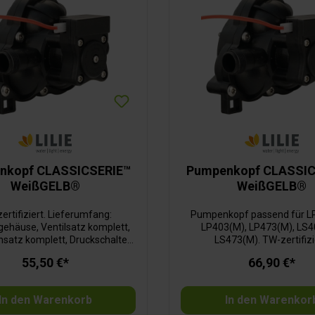
nkopf CLASSICSERIE™
Pumpenkopf CLASSIC
WeißGELB®
WeißGELB®
ertifiziert. Lieferumfang:
Pumpenkopf passend für L
häuse, Ventilsatz komplett,
LP403(M), LP473(M), LS4
atz komplett, Druckschalter
LS473(M). TW-zertifizi
mplett, Anschlusskabel,
Lieferumfang: Pumpenge
55,50 €*
66,90 €*
efestigungsschrauben
Ventilsatz komplett, Mem
komplett, Druckschalter ko
Anschlusskabel,
In den Warenkorb
In den Warenkor
Befestigungsschraub