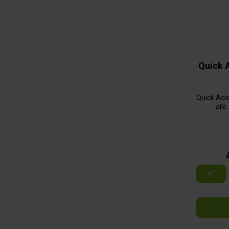
Quick 
Quick Ada
all
½"