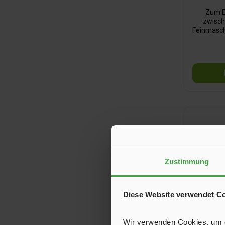
Zum E
zwisch
Feinmaschi
Partikel
Daten: S
Zustimmung
Diese Website verwendet C
Wir verwenden Cookies, um de