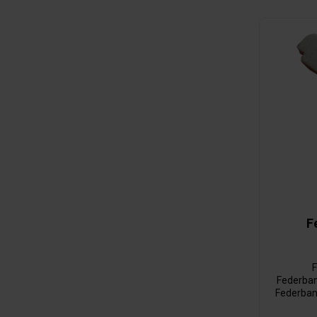
F
F
Federban
Federband
kurze