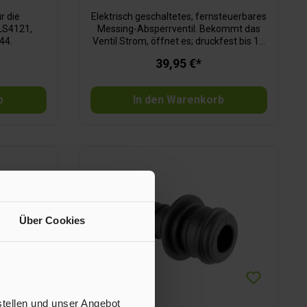
r die
Elektrisch geschaltetes, fernsteuerbares
LS4121,
Messing-Absperrventil. Bekommt das
44.
Ventil Strom, öffnet es; druckfest bis 10
bar, nicht Dauerstrom geeignet, 2
39,95 €*
Anschlusstüllen 10 mm gehören zum
Lieferumfang.
b
In den Warenkorb
Über Cookies
stellen und unser Angebot