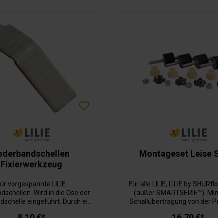
ederbandschellen
Montageset Leise 
Fixierwerkzeug
ür vorgespannte LILIE
Für alle LILIE, LILIE by SHUR
dschellen. Wird in die Öse der
(außer SMARTSERIE™). Min
schelle eingeführt. Durch ein
Schallübertragung von der 
s Drücken wird die Schelle
das Fahrzeug durch volls
8,10 €*
16,70 €*