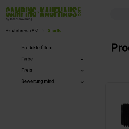
springen
Zur Hauptnavigation springen
Hersteller von A-Z
Shurflo
Pro
Produkte filtern
Farbe
Preis
Bewertung mind.