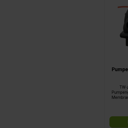
Pumpe
TW-z
Pumpenge
Membrans
ko
B