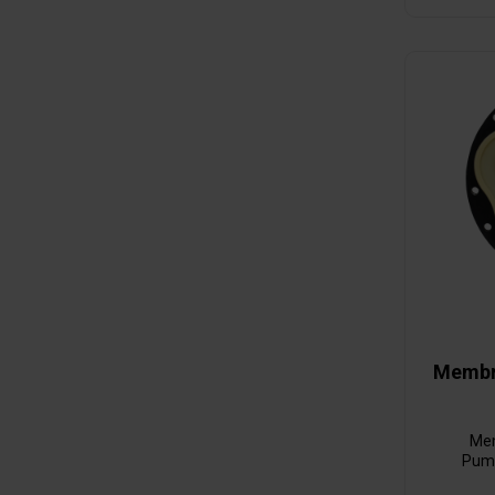
Membr
Mem
Pump