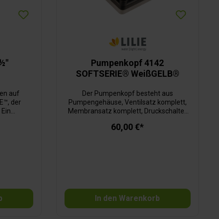
 ½"
Pumpenkopf 4142
SOFTSERIE® WeißGELB®
en auf
Der Pumpenkopf besteht aus
E™, der
Pumpengehäuse, Ventilsatz komplett,
 Ein
Membransatz komplett, Druckschalter
etallsieb
komplett, Anschlusskabel und
60,00 €*
 von Pumpe
Befestigungsschrauben. TW-zertifiziert.
schraubte,
Für Pumpe LS4142/LP4142.
glicht eine
 ist
lmutter
 der Filter
beweglich
b
In den Warenkorb