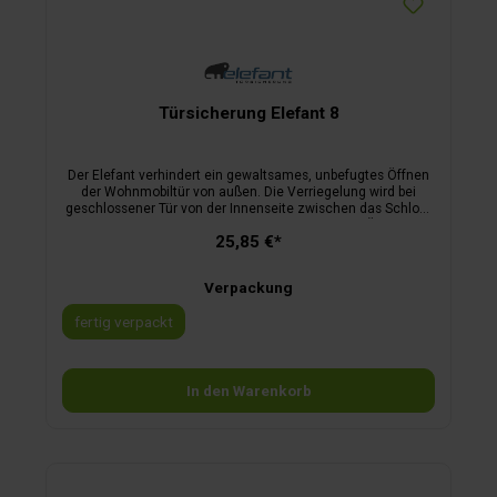
Türsicherung Elefant 8
Der Elefant verhindert ein gewaltsames, unbefugtes Öffnen
der Wohnmobiltür von außen. Die Verriegelung wird bei
geschlossener Tür von der Innenseite zwischen das Schloss
und das Schließblech eingeführt. Dadurch ist ein Öffnen der
25,85 €*
Tür weder von außen noch von innen möglich.kein
Bohrengeringes Gewicht (Edelstahl)sofortige
Sicherheiteinfachste Handhabunggeschützter
Verpackung
Innenraumvon Campern für Camper
fertig verpackt
In den Warenkorb