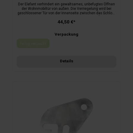
Der Elefant verhindert ein gewaltsames, unbefugtes Öffnen
der Wohnmobiltür von außen. Die Verriegelung wird bei
geschlossener Tür von der Innenseite zwischen das Schloss
und das Schließblech eingeführt. Dadurch ist ein Öffnen der
44,50 €*
Tür weder von außen noch von innen möglich.kein
Bohrengeringes Gewicht (Edelstahl)sofortige
Sicherheiteinfachste Handhabunggeschützter
Verpackung
Innenraumvon Campern für Camper
fertig verpackt
(Diese Option ist zurzeit nicht verfügbar.)
Details