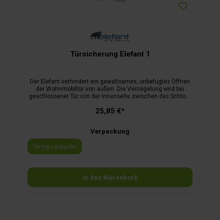
Türsicherung Elefant 1
Der Elefant verhindert ein gewaltsames, unbefugtes Öffnen
der Wohnmobiltür von außen. Die Verriegelung wird bei
geschlossener Tür von der Innenseite zwischen das Schloss
und das Schließblech eingeführt. Dadurch ist ein Öffnen der
25,85 €*
Tür weder von außen noch von innen möglich.kein
Bohrengeringes Gewicht (Edelstahl)sofortige
Sicherheiteinfachste Handhabunggeschützter
Verpackung
Innenraumvon Campern für Camper
fertig verpackt
In den Warenkorb