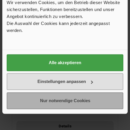
Wir verwenden Cookies, um den Betrieb dieser Website
sicherzustellen, Funktionen bereitzustellen und unser
Angebot kontinuierlich zu verbessern.
Die Auswahl der Cookies kann jederzeit angepasst
werden.
Türsicherung Elefant 6
Alle akzeptieren
Der Elefant verhindert ein gewaltsames, unbefugtes Öffnen
der Wohnmobiltür von außen. Die Verriegelung wird bei
geschlossener Tür von der Innenseite zwischen das Schloss
Einstellungen anpassen
und das Schließblech eingeführt. Dadurch ist ein Öffnen der
25,85 €*
Tür weder von außen noch von innen möglich.kein
Bohrengeringes Gewicht (Edelstahl)sofortige
Sicherheiteinfachste Handhabunggeschützter
Verpackung
Nur notwendige Cookies
Innenraumvon Campern für Camper
fertig verpackt
(Diese Option ist zurzeit nicht verfügbar.)
Details