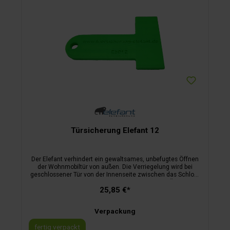
Türsicherung Elefant 12
Der Elefant verhindert ein gewaltsames, unbefugtes Öffnen
der Wohnmobiltür von außen. Die Verriegelung wird bei
geschlossener Tür von der Innenseite zwischen das Schloss
und das Schließblech eingeführt. Dadurch ist ein Öffnen der
25,85 €*
Tür weder von außen noch von innen möglich.kein
Bohrengeringes Gewicht (Edelstahl)sofortige
Sicherheiteinfachste Handhabunggeschützter
Verpackung
Innenraumvon Campern für Camper
fertig verpackt