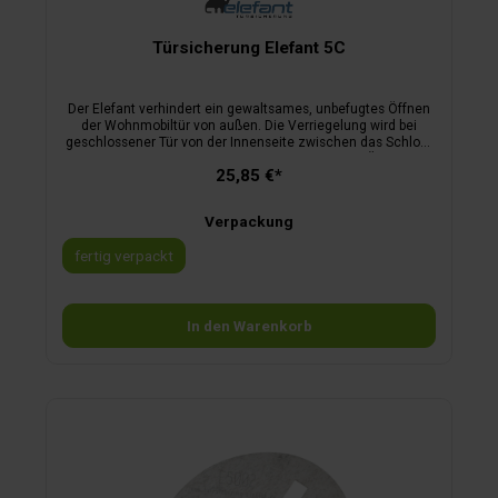
Türsicherung Elefant 5C
Der Elefant verhindert ein gewaltsames, unbefugtes Öffnen
der Wohnmobiltür von außen. Die Verriegelung wird bei
geschlossener Tür von der Innenseite zwischen das Schloss
und das Schließblech eingeführt. Dadurch ist ein Öffnen der
25,85 €*
Tür weder von außen noch von innen möglich.kein
Bohrengeringes Gewicht (Edelstahl)sofortige
Sicherheiteinfachste Handhabunggeschützter
Verpackung
Innenraumvon Campern für Camper
fertig verpackt
In den Warenkorb