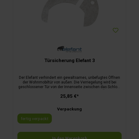
Türsicherung Elefant 3
Der Elefant verhindert ein gewaltsames, unbefugtes Öffnen
der Wohnmobiltür von außen. Die Verriegelung wird bei
geschlossener Tür von der Innenseite zwischen das Schloss
und das Schließblech eingeführt. Dadurch ist ein Öffnen der
25,85 €*
Tür weder von außen noch von innen möglich.kein
Bohrengeringes Gewicht (Edelstahl)sofortige
Sicherheiteinfachste Handhabunggeschützter
Verpackung
Innenraumvon Campern für Camper
fertig verpackt
In den Warenkorb