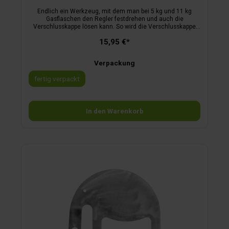
Endlich ein Werkzeug, mit dem man bei 5 kg und 11 kg
Gasflaschen den Regler festdrehen und auch die
Verschlusskappe lösen kann. So wird die Verschlusskappe
nicht mehr durch Zangen beschädigt. Einfachste
15,95 €*
Handhabung.
Verpackung
fertig verpackt
In den Warenkorb