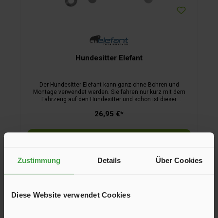
Hundesitter Elefant
Der Hundesitter Elefant kann ganz ohne Bohren und
Montage verwendet werden. Sie fahren nur kurz mit dem
Fahrzeug auf den Hundesitter und schon ist dieser
einsatzbereit. Erfunden vom Camper für den Camper. kein
26,95 €*
Bohren geringes Gewicht Edelstahlausführung sofort
einsatzbereit leichte Handhabung sicheres Haustier
In den Warenkorb
Zustimmung
Details
Über Cookies
Diese Website verwendet Cookies