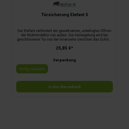
Türsicherung Elefant 5
Der Elefant verhindert ein gewaltsames, unbefugtes Öffnen
der Wohnmobiltür von außen. Die Verriegelung wird bei
geschlossener Tür von der Innenseite zwischen das Schloss
und das Schließblech eingeführt. Dadurch ist ein Öffnen der
25,85 €*
Tür weder von außen noch von innen möglich.kein
Bohrengeringes Gewicht (Edelstahl)sofortige
Sicherheiteinfachste Handhabunggeschützter
Verpackung
Innenraumvon Campern für Camper
fertig verpackt
In den Warenkorb