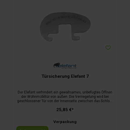
Türsicherung Elefant 7
Der Elefant verhindert ein gewaltsames, unbefugtes Öffnen
der Wohnmobiltür von außen. Die Verriegelung wird bei
geschlossener Tür von der Innenseite zwischen das Schloss
und das Schließblech eingeführt. Dadurch ist ein Öffnen der
25,85 €*
Tür weder von außen noch von innen möglich.kein
Bohrengeringes Gewicht (Edelstahl)sofortige
Sicherheiteinfachste Handhabunggeschützter
Verpackung
Innenraumvon Campern für Camper