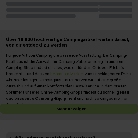
Über 18.000 hochwertige Campingartikel warten darauf,
von dir entdeckt zu werden
Für jede Art von Camping die passende Ausstattung: Bei Camping-
Kaufhaus ist die Auswahl für Camping-Zubehör riesig. In unserem
Camping-Shop findest du alles, was du für dein Outdoor-Erlebnis
brauchst – und das von
bekannten Marken
zum unschlagbaren Preis.
Als zuverlässiger Campingausstatter setzen wir auf eine große
Auswahl und auf einen komfortablen Bestellservice. In dem breiten
Sortiment unseres Online-Camping-Shops findest du schnell
genau
das passende Camping-Equipment
und noch so einiges mehr an
Campingbedarf.
... Mehr anzeigen
Für euch im Netz: Camping-Ausstatter aus Leidenschaft
Denn wir wissen: Online findet sich rasch genau das, was es für einen
perfekten Campingurlaub und für ein optimales Outdoor-Erlebnis
braucht. Darum erleichtern wir die Suche und bieten dir sämtliches