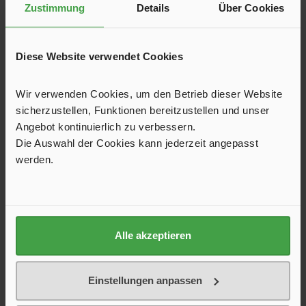
Zustimmung
Details
Über Cookies
Mehr...
Diese Website verwendet Cookies
Wir verwenden Cookies, um den Betrieb dieser Website
sicherzustellen, Funktionen bereitzustellen und unser
Angebot kontinuierlich zu verbessern.
Die Auswahl der Cookies kann jederzeit angepasst
werden.
Solo-Camping für Frauen: Worauf viele aktuell achten
16. Juli 2026
Liv Sommer
Camping-Tipps: Sparen, Technik & Deko-Ideen
Alle akzeptieren
Solo-Camping für Frauen wird immer beliebter. Hier erfährst du,
worauf viele aktuell achten und wie du entspannt, sicher und gut
Einstellungen anpassen
vorbereitet unterwegs bist.
Mehr...