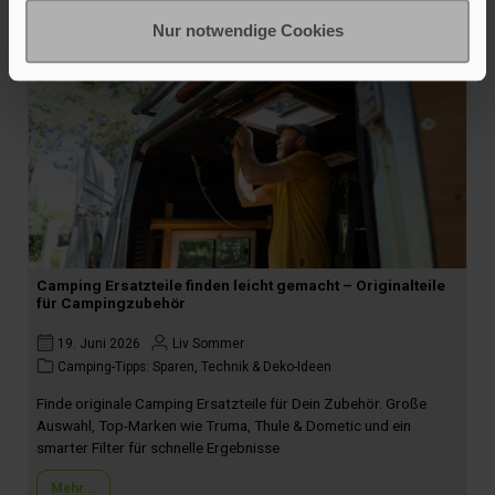
Nur notwendige Cookies
Camping Ersatzteile finden leicht gemacht – Originalteile
für Campingzubehör
19. Juni 2026
Liv Sommer
Camping-Tipps: Sparen, Technik & Deko-Ideen
Finde originale Camping Ersatzteile für Dein Zubehör. Große
Auswahl, Top-Marken wie Truma, Thule & Dometic und ein
smarter Filter für schnelle Ergebnisse
Mehr...