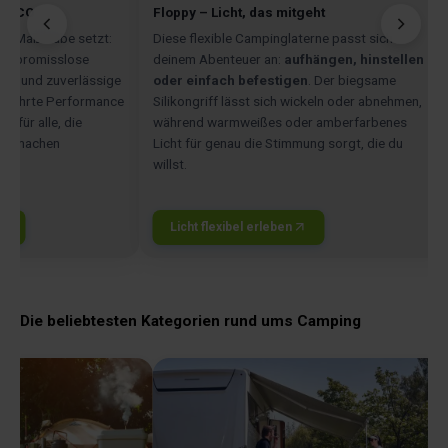
WAECO
Floppy – Licht, das mitgeht
das Maßstäbe setzt:
Diese flexible Campinglaterne passt sich
kompromisslose
deinem Abenteuer an:
aufhängen, hinstellen
nik und zuverlässige
oder einfach befestigen
. Der biegsame
Bewährte Performance
Silikongriff lässt sich wickeln oder abnehmen,
 – für alle, die
während warmweißes oder amberfarbenes
se machen
Licht für genau die Stimmung sorgt, die du
willst.
Licht flexibel erleben
Die beliebtesten Kategorien rund ums Camping