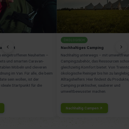
ÖKOLOGISCH
am Start
Nachhaltiges Camping
h eingetroffenen Neuheiten –
Nachhaltig unterwegs – mit umweltfreu
ets und smarten Caravan-
Campingzubehör, das Ressourcen scho
tablen Möbeln und cleveren
gleichzeitig Komfort bietet. Von Trennto
nung im Van. Für alle, die beim
ökologische Reiniger bis hin zu langlebi
te sein wollen, ist der
Alltagshelfern: Hier findest du Produkte,
ideale Startpunkt für die
Camping praktischer, sauberer und
umweltbewusster machen.
Nachhaltig Campen