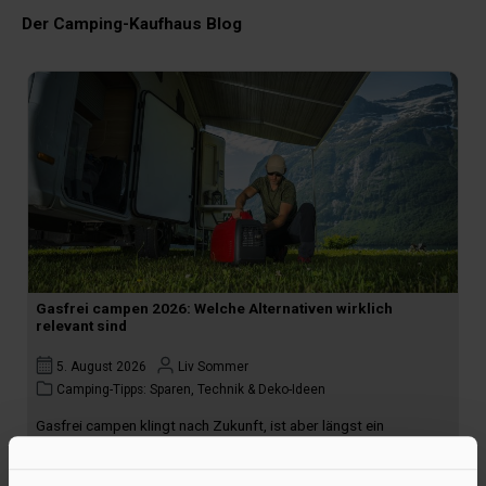
Der Camping-Kaufhaus Blog
Gasfrei campen 2026: Welche Alternativen wirklich
relevant sind
5. August 2026
Liv Sommer
Camping-Tipps: Sparen, Technik & Deko-Ideen
Gasfrei campen klingt nach Zukunft, ist aber längst ein
spannendes Thema für alle, die komfortabler, flexibler und
bewusster unterwegs sein wollen.