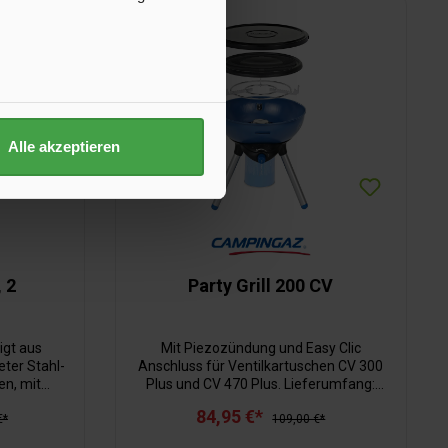
Alle akzeptieren
 2
Party Grill 200 CV
igt aus
Mit Piezozündung und Easy Clic
eter Stahl-
Anschluss für Ventilkartuschen CV 300
en, mit
Plus und CV 470 Plus. Lieferumfang:
und
Topfkreuz, Grillrost und Transportdeckel.
84,95 €*
€*
109,00 €*