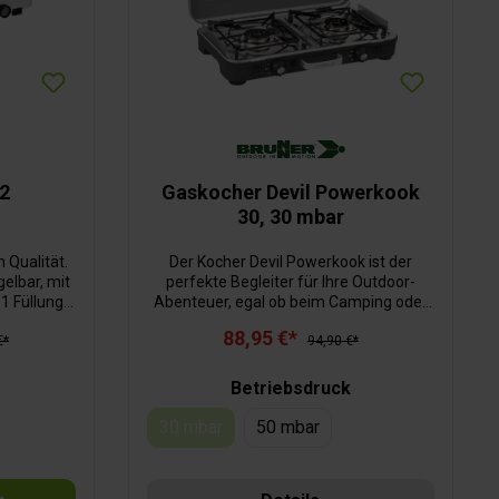
 2
Gaskocher Devil Powerkook
30, 30 mbar
 Qualität.
Der Kocher Devil Powerkook ist der
gelbar, mit
perfekte Begleiter für Ihre Outdoor-
1 Füllung:
Abenteuer, egal ob beim Camping oder
er.
Caravaning. Das gasbetriebene Gerät
88,95 €*
€*
verfügt über eine hochwertige Edelstahl-
94,90 €*
Kochfläche, die mit zwei
leistungsstarken Brennern mit je 2,4 kW
Betriebsdruck
ausgestattet ist. Dank seiner
Vielseitigkeit bietet der Powerkook
30 mbar
50 mbar
(Diese Option ist zurzeit nicht verfügbar.)
unzählige kulinarische Möglichkeiten
zum Kochen.Das Design des Kochers ist
auf maximale Sicherheit und einfachen