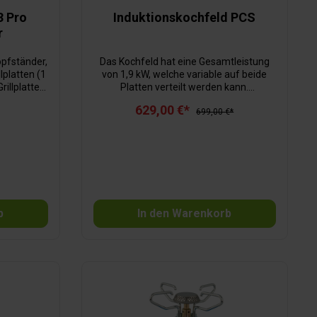
3 Pro
Induktionskochfeld PCS
r
opfständer,
Das Kochfeld hat eine Gesamtleistung
lplatten (1
von 1,9 kW, welche variable auf beide
Grillplatten,
Platten verteilt werden kann.
er,
Kristallglasplatte mit pulsfreier,
629,00 €*
asche
gleichmäßiger Energieaufnahme,
699,00 €*
Pause- und Timer-Funktion. 9
Leistungsstufen mit Slide-Funktion.
Schnellere Aufheizzeit durch die
neueste Siemens IGBT-Technologie, was
den Energieverbrauch reduziert.
Ausschnittmaße B 44 x H 10 x T 29 cm,
Außenmaße B 45 x H 5,5 x T 30 cm,
b
In den Warenkorb
Gewicht 6,33 kg.