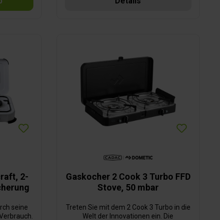
b
Details
Transport ausgelegt. Der Deckel verfügt
über zwei Verschlüsse und einen
Frontgriff, wodurch er praktisch und
sicher zu transportieren ist.Die
piezoelektrische Zündung garantiert ein
sofortiges und müheloses Anzünden.
Zur Vereinfachung der Reinigung sind
die robusten Topfhalter leicht
abnehmbar, wodurch die Kochfläche in
einem optimalen Zustand bleibt.
Eigenschaften: automatische, sichere
und intuitive Piezozündung
Schnellkupplung für Gasflaschen, die
einen sicheren Anschluss an die
Gasflasche gewährleistet inkl. Schlauch
und Regler Deckel als Windschutz für
mehr Sicherheit bei der Verwendung im
Freien zwei abnehmbare seitliche
Windschutzblenden mit
Magnetbefestigung verschiedene
aft, 2-
Gaskocher 2 Cook 3 Turbo FFD
Heizstufen für optimale
cherung
Stove, 50 mbar
Temperaturregelung inkl. Tragetasche
rch seine
Treten Sie mit dem 2 Cook 3 Turbo in die
 Verbrauch.
Welt der Innovationen ein. Die