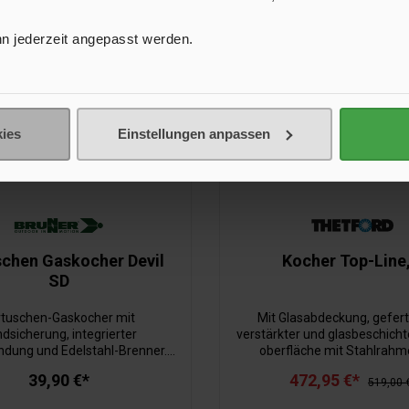
ieferung ohne Schlauch und
Regler.
n jederzeit angepasst werden.
ies
Einstellungen anpassen
schen Gaskocher Devil
Kocher Top-Line,
SD
rtuschen-Gaskocher mit
Mit Glasabdeckung, gefert
dsicherung, integrierter
verstärkter und glasbeschicht
dung und Edelstahl-Brenner.
oberfläche mit Stahlrahm
ufuhr regelbar. Inklusive
elektrischer Zündung 
39,90 €*
472,95 €*
Transportkoffer.
Zündsicherung.
519,00 