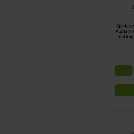
Spiritusk
Aus lacki
Topfträge
12
1