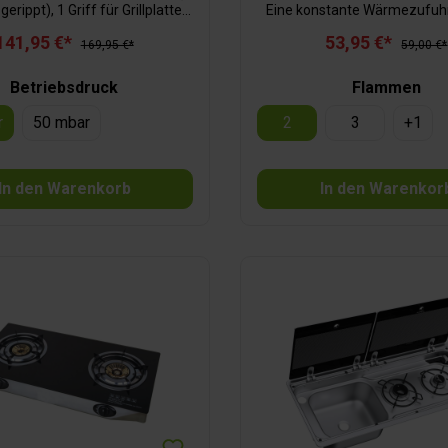
 gerippt), 1 Griff für Grillplatten,
Eine konstante Wärmezufuhr
 Kaffeekannenständer,
einem effizienten Energieei
141,95 €*
53,95 €*
e-/Aufbewahrungstasche
169,95 €*
gleichzeitig zu wenig
59,00 €*
Schadstoffemission.sehr 
emaillierte Topfträgeremai
Betriebsdruck
Flammen
Brennerdeckel (wei
Kocher)Schlauchanschluss
r
50 mbar
2
3
+
1
LinksgewindeWas Sie zusät
Betreiben benötigen:Druckmi
mbarGasschlauch: beidseitig
In den Warenkorb
In den Warenkor
Linksgewinde-Anschluss u
nach Ihrem Bedürfni