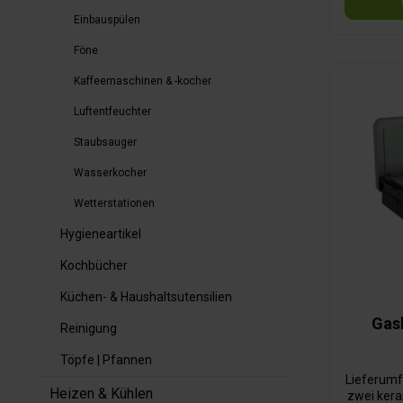
Einbauspülen
Föne
Kaffeemaschinen & -kocher
Luftentfeuchter
Staubsauger
Wasserkocher
Wetterstationen
Hygieneartikel
Kochbücher
Küchen- & Haushaltsutensilien
Gas
Reinigung
Töpfe | Pfannen
Lieferumf
Heizen & Kühlen
zwei kera