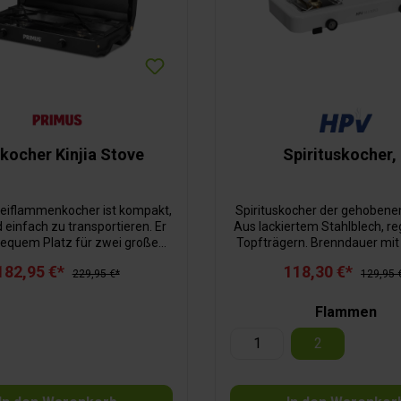
kocher Kinjia Stove
Spirituskocher,
eiflammenkocher ist kompakt,
Spirituskocher der gehobenen
d einfach zu transportieren. Er
Aus lackiertem Stahlblech, re
bequem Platz für zwei große
Topfträgern. Brenndauer mit 
 Jeder Brenner kann separat
120 Minuten pro Brenn
182,95 €*
118,30 €*
det und betrieben werden.
229,95 €*
129,95 
 aus Aluminiumdruckguss wird
 schlanke Kocher über Jahre
Flammen
ein treuer Begleiter sein. Die
ter und die Tropfschale aus
1
2
lassen sich zum Reinigen leicht
nen. Zum Verstauen einfach
verschließen.