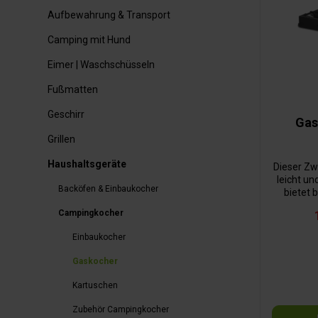
Aufbewahrung & Transport
Camping mit Hund
Eimer | Waschschüsseln
Fußmatten
Geschirr
Gas
Grillen
Haushaltsgeräte
Dieser Zw
leicht un
Backöfen & Einbaukocher
bietet 
Töpfe.
Campingkocher
entzün
Gefertigt
Einbaukocher
dieser
hinweg 
Gaskocher
Topfhal
Edelstahl 
Kartuschen
entfer
Zubehör Campingkocher