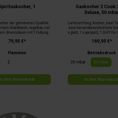
Spirituskocher, 1
Gaskocher 2 Cook 
Deluxe, 50 mba
ocher der gehobenen Qualität.
Lieferumfang: Kocher, zwei T
ertem Stahlblech, regelbar, mit
zwei keramikbeschichtete Gril
rn. Brenndauer mit 1 Füllung:
x glatt, 1 x gerippt), 1 Griff für 
0 Minuten pro Brenner.
1 Kaffeekannenständ
79,95 €*
169,95 €*
Trage-/Aufbewahrungst
Flammen
Betriebsdruck
2
30 mbar
50 mbar
In den Warenkorb
In den Warenkor