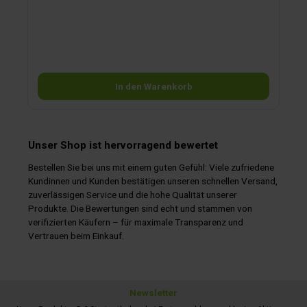
verschiedene Energieträger verfügbar. Leicht transportable
Party Grills mit Topfkreuz, wendbarer Grill- und
Kontaktgrillplatte, Grillrost und Deckel. Die Ablagefläche unter
dem Party Grill 600 R kann für Utensilien genutzt werden und
dient gleichzeitig als zusätzliche Stabilisierung. Die
Grillfläche ist antihaftbeschichtet und die Hitzezufuhr ist über
einen Drehknopf sehr fein regulierbar. Fett und Fleischsaft
tropfen in die Fettauffangschale, was Rauch und
In den Warenkorb
Stichflammen verringert. Praktische Standbeine können ganz
einfach angebracht und zum Transport oder zur Lagerung im
Grill verstaut werden (Lieferung erfolgt ohne Gasflasche).Mit
Piezozündung. Lieferumfang: Topfkreuz, wendbare Grill- und
Kontaktgrillplatte, Grillrost und Deckel. Inkl. Transporttasche
und Schlauch.
Unser Shop ist hervorragend bewertet
Bestellen Sie bei uns mit einem guten Gefühl: Viele zufriedene
Kundinnen und Kunden bestätigen unseren schnellen Versand,
zuverlässigen Service und die hohe Qualität unserer
Produkte. Die Bewertungen sind echt und stammen von
verifizierten Käufern – für maximale Transparenz und
Vertrauen beim Einkauf.
Newsletter