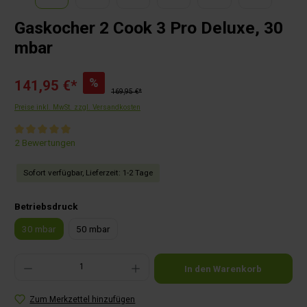
Gaskocher 2 Cook 3 Pro Deluxe, 30
mbar
%
141,95 €*
169,95 €*
Preise inkl. MwSt. zzgl. Versandkosten
Durchschnittliche Bewertung von 5 von 5 Sternen
2 Bewertungen
Sofort verfügbar, Lieferzeit: 1-2 Tage
auswählen
Betriebsdruck
30 mbar
50 mbar
Produkt Anzahl: Gib den gewünschten Wert ein oder benutze die Schaltflächen um die Anza
In den Warenkorb
Zum Merkzettel hinzufügen