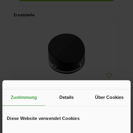
Produktgalerie überspringen
Ersatzteile
Zustimmung
Details
Über Cookies
Reglerknopf
Diese Website verwendet Cookies
Reglerknopf für 2-Cook 2 Kocher.