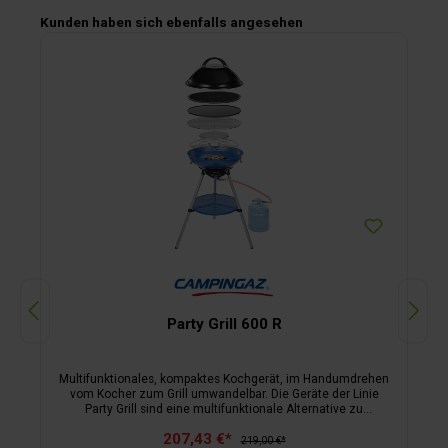
Produktgalerie überspringen
Kunden haben sich ebenfalls angesehen
Party Grill 600 R
Multifunktionales, kompaktes Kochgerät, im Handumdrehen
vom Kocher zum Grill umwandelbar. Die Geräte der Linie
Party Grill sind eine multifunktionale Alternative zu
traditionellen Kochern und kompakten Grillgeräten. Sie sind
207,43 €*
einfach zu reinigen und in drei Größen sowie für
219,00 €*