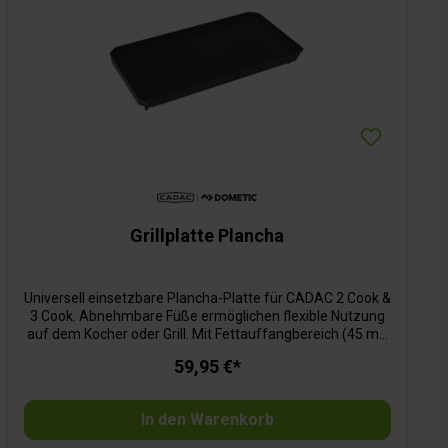
Grillplatte Plancha
Universell einsetzbare Plancha-Platte für CADAC 2 Cook &
3 Cook. Abnehmbare Füße ermöglichen flexible Nutzung
auf dem Kocher oder Grill. Mit Fettauffangbereich (45 ml)
für sauberes Grillen und doppeltem Ausgießer für leichtes
59,95 €*
Ablassen. Grillfläche: 48,8 x 24,5 cm.
In den Warenkorb