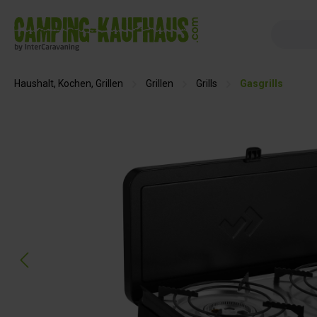
springen
Zur Hauptnavigation springen
Haushalt, Kochen, Grillen
Grillen
Grills
Gasgrills