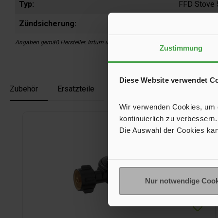
Typ:
FFD Stove
Zündsicherung:
Ja
Angaben gemäß Hersteller. Irrtum und Änderung vorbehalten.
Zustimmung
Diese Website verwendet C
Zubehör
Ersatzteile
Wir verwenden Cookies, um de
Produktgalerie überspringen
kontinuierlich zu verbessern.
Die Auswahl der Cookies kan
Nur notwendige Cook