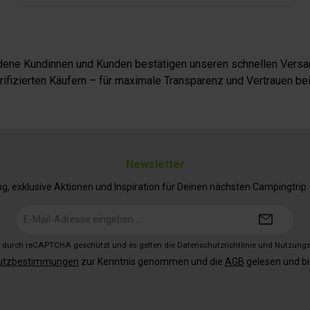
iedene Kundinnen und Kunden bestätigen unseren schnellen Versan
fizierten Käufern – für maximale Transparenz und Vertrauen bei
Newsletter
 exklusive Aktionen und Inspiration für Deinen nächsten Campingtrip – 
E-
Mail-
Adresse*
st durch reCAPTCHA geschützt und es gelten die
Datenschutzrichtlinie
und
Nutzung
utzbestimmungen
zur Kenntnis genommen und die
AGB
gelesen und bi