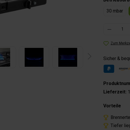
30 mbar
Produkt Anzahl: 
Zum Merkze
Sicher & be
Produktnu
Lieferzeit:
1
Vorteile
Brennerte
Tiefer li