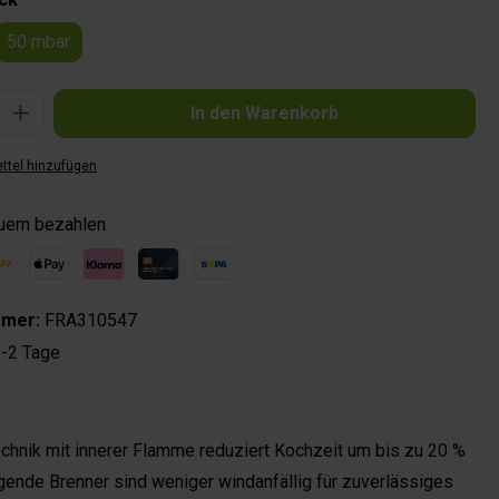
50 mbar
Gib den gewünschten Wert ein oder benutze die Schaltflächen um die Anzahl zu 
In den Warenkorb
ttel hinzufügen
quem bezahlen
mmer:
FRA310547
-2 Tage
chnik mit innerer Flamme reduziert Kochzeit um bis zu 20 %
egende Brenner sind weniger windanfällig für zuverlässiges