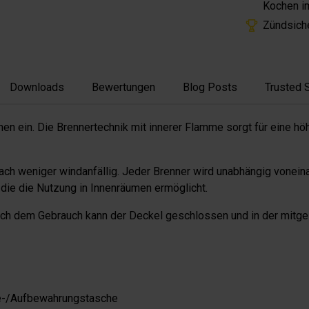
Kochen i
Zündsiche
Downloads
Bewertungen
Blog Posts
Trusted 
nen ein. Die Brennertechnik mit innerer Flamme sorgt für eine h
nach weniger windanfällig. Jeder Brenner wird unabhängig vone
die die Nutzung in Innenräumen ermöglicht.
ch dem Gebrauch kann der Deckel geschlossen und in der mitge
ge-/Aufbewahrungstasche