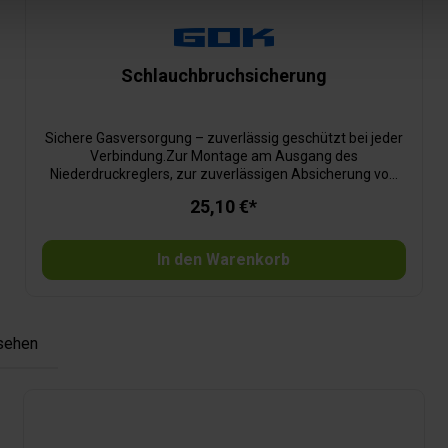
Schlauchbruchsicherung
Sichere Gasversorgung – zuverlässig geschützt bei jeder
Verbindung.Zur Montage am Ausgang des
Niederdruckreglers, zur zuverlässigen Absicherung von
Schlauchleitungen. Bei Beschädigung oder Lösen der
25,10 €*
Schlauchleitung stoppt die Schlauchbruchsicherung den
Gasaustritt automatisch, sobald der Nenndurchfluss um
10 % überschritten wird. Je nach Ausführung mit
In den Warenkorb
manueller Öffnung – völlig ohne Leckgasmenge oder mit
selbsttätiger Öffnung – für besonders komfortable
Handhabung bei minimaler Leckgasmenge erhältlich.
sehen