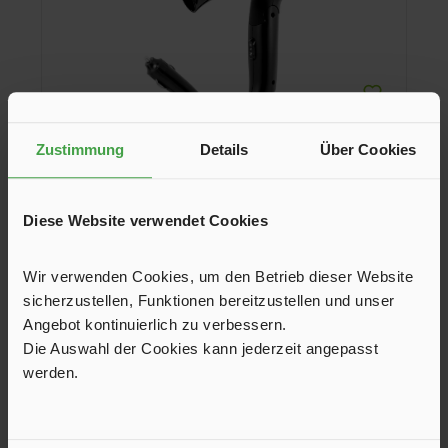
Zustimmung
Details
Über Cookies
Reise-Haartrockner Monsun
Diese Website verwendet Cookies
Sehr nützlicher Reise-Haartrockner. Modernes Design mit
platzsparendem Klappgriff. Langlebiges Kunststoffgehäuse.
Wir verwenden Cookies, um den Betrieb dieser Website
Komplett mit Ein-/Aus-Schalter, Zigarettenanzünderstecker
und abnehmbarer Quetschdüse. Eine praktische
sicherzustellen, Funktionen bereitzustellen und unser
24,90 €*
Tragetasche ist im Lieferumfang enthalten.
Angebot kontinuierlich zu verbessern.
Die Auswahl der Cookies kann jederzeit angepasst
In den Warenkorb
werden.