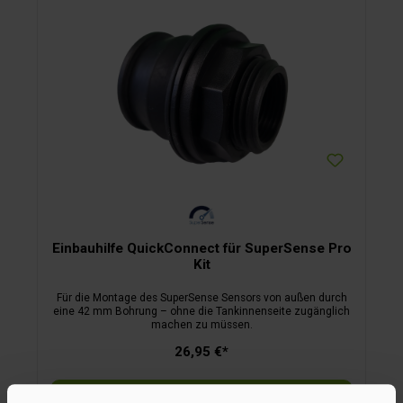
Einbauhilfe QuickConnect für SuperSense Pro
Kit
Für die Montage des SuperSense Sensors von außen durch
eine 42 mm Bohrung – ohne die Tankinnenseite zugänglich
machen zu müssen.
26,95 €*
In den Warenkorb