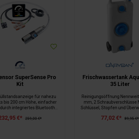
ensor SuperSense Pro
Frischwassertank Aq
Kit
35 Liter
Füllstandsanzeige für nahezu
Reinigungsöffnung Nennweit
ks bis 200 cm Höhe, einfacher
mm, 2 Schraubverschlüsse N
 durch integriertes Bluetooth
Schlüssel, Stopfen und Über
 Anzeige per App oder optional
3/4". Die großen Räder ermög
232,95 €*
77,02 €*
mit einem kompatiblen Display.
259,00 €*
mühelos 35 Liter zu transpo
89,95 €*
tage ist einfach und schnell
 alle notwendigen Komponenten
geliefert. Für den Betrieb wird