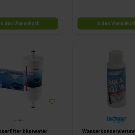
 eine Spannungsversorgung von
nötigt. funktioniert mit
Frisch-, Grau- oder
ssertanksfür die Montage im
In den Warenkorb
In den Warenkor
ginneren mehrere Sensoren
n gleichzeitig mit der App
t werden Fernzugriff möglich
muss dazu mit App verbunden
sätzlicher Signalausgang für
ne Displays und PanelsPro
aximale Flexibilität beim
lexible Montage am Tank von
n oder der Seite möglich
serfilter bluuwater
Wasserkonservierun