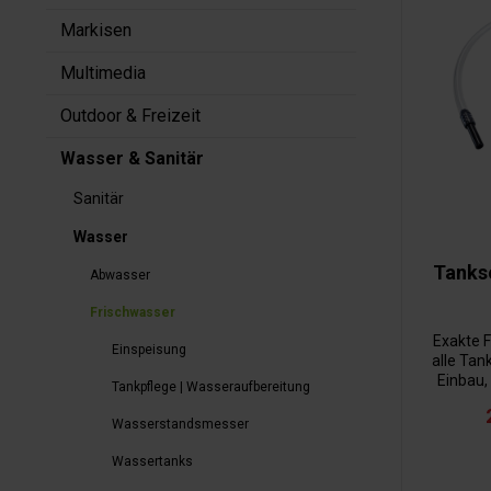
Markisen
Multimedia
Outdoor & Freizeit
Wasser & Sanitär
Sanitär
Wasser
Tanks
Abwasser
Frischwasser
Exakte 
Einspeisung
alle Tan
Einbau,
Tankpflege | Wasseraufbereitung
drahtlose
per Kabel 
Wasserstandsmesser
Die Mon
erledigt,
Wassertanks
werden mit