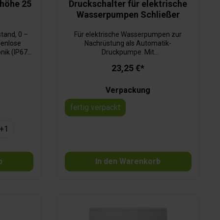
khöhe 25
Druckschalter für elektrische
Wasserpumpen Schließer
stand, 0 –
Für elektrische Wasserpumpen zur
fenlose
Nachrüstung als Automatik-
nik (IP67),
Druckpumpe. Mit
gnet.
Gummimembran.Ausgangszustand
23,25 €*
hmutz,
offen: Strom fließt bis 1 bar Druck.
ruck.
Verpackung
fertig verpackt
+
1
b
In den Warenkorb