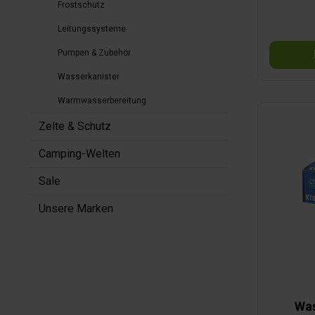
lediglich
Frostschutz
10 – 30 V DC be
Leitungssysteme
Schwarzwa
Pumpen & Zubehör
Fahrzeu
könne
Wasserkanister
angezeig
(Sensor 
Warmwasserbereitung
sein) zu
exter
Zelte & Schutz
Kitm
Einbauf
Camping-Welten
obe
Sale
Unsere Marken
Was