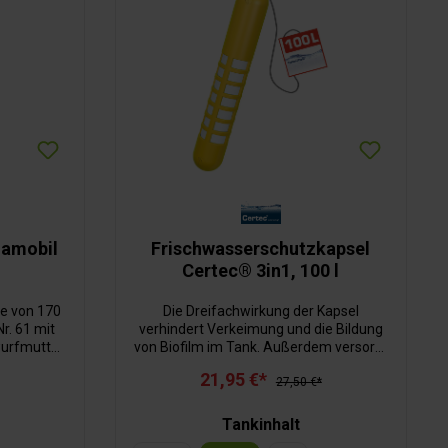
uamobil
Frischwasserschutzkapsel
Certec® 3in1, 100 l
e von 170
Die Dreifachwirkung der Kapsel
r. 61 mit
verhindert Verkeimung und die Bildung
wurfmutter
von Biofilm im Tank. Außerdem versorgt
lichen es,
sie das Wasser mit Mineralien. Reguliert
21,95 €*
rtieren.
die Negativionenabgabe von selbst.
27,50 €*
Keimentziehung ohne Silber. Mit
Nylonschnur mit Kontrollplakette. Hält bis
Tankinhalt
zu 12 Monate.