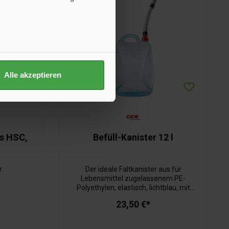
Alle akzeptieren
s HSC,
Befüll-Kanister 12 l
r.
Der ideale Faltkanister aus für
Lebensmittel zugelassenem PE-
Polyethylen, elastisch, lichtblau, mit
Verschluss und Aufschraubausgießer,
23,50 €*
Spiralschlauch, 200 mm mit Endstück.