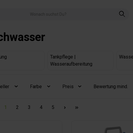
schwasser
ung
Tankpflege |
Wasse
Wasseraufbereitung
eller
Farbe
Preis
Bewertung mind.
1
2
3
4
5