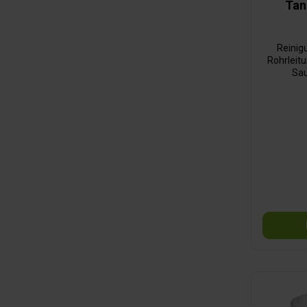
Tan
Reinig
Rohrleit
Sau
Materi
Ablag