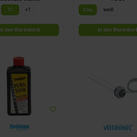
¾"
+
1
blau
weiß
In den Warenkorb
In den Warenkor