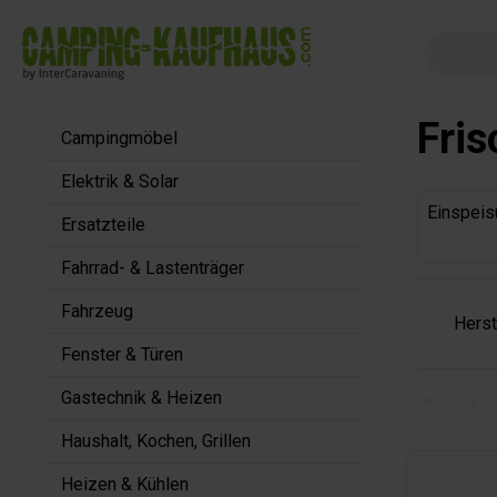
springen
Zur Hauptnavigation springen
Fri
Campingmöbel
Elektrik & Solar
Einspeis
Ersatzteile
Fahrrad- & Lastenträger
Fahrzeug
Herst
Fenster & Türen
Gastechnik & Heizen
Haushalt, Kochen, Grillen
Heizen & Kühlen