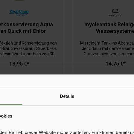
rkonservierung Aqua
mycleantank Reinige
an Quick mit Chlor
Wassersystem
fektion und Konservierung von
Mit reinem Tank ins Abenteu
d Brauchwasserauf Silberbasis
der Urlaub mit dem Reisemo
rdesinfiziert innerhalb von 30
Caravan nicht von versch
durch Chlorzusatzkonserviert
Leitungen und Tanks getrübt 
13,95 €*
14,75 €*
kwasser bis zu 6 Monate100 ml
der Wassersystemreiniger e
eichend für 1000 l WasserBAuA
mycleantank entwickelt. Die
Reg.-Nr.: 58492
müde Leitungen und Tanks
munter. Und statt zu schrubb
Sie sich entspannt auf den
freuen, denn der Tests
Details
mycleantank übernimmt die
In den Warenkorb
In den Warenkor
ookies
n Betrieb dieser Website sicherzustellen, Funktionen bereitzu