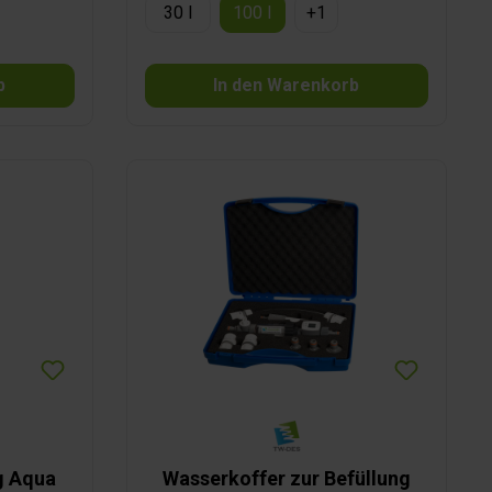
30 l
100 l
+
1
b
In den Warenkorb
g Aqua
Wasserkoffer zur Befüllung