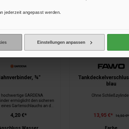
n jederzeit angepasst werden.
ies
Einstellungen anpassen
ahnverbinder, ¾"
Tankdeckelverschlus
blau
r hochwertige GARDENA
Ohne Schließzylinde
inder ermöglicht den sicheren
 eines Gartenschlauchs an den
asserhahn. GARDENA
4,20 €*
13,95 €*
stellergarantie 5 Jahre.
16,50 €*
Anschluss Wasser
Farbe