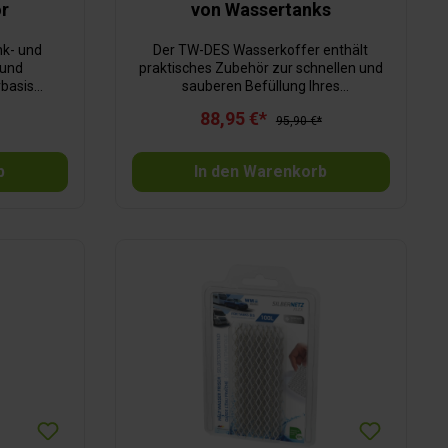
or
von Wassertanks
nk- und
Der TW-DES Wasserkoffer enthält
praktisches Zubehör zur schnellen und
rbasis
sauberen Befüllung Ihres
 bis zu 6
Frischwassertanks. Wasserfilter Comfort
88,95 €*
hend für
mit Wasseruhr diverse
95,90 €*
g.-Nr.: N-58428
Anschlussadapter 30 cm
Adapterschlauch im robusten
b
In den Warenkorb
Aufbewahrungskoffer mit
maßgefertigter Hartschaumeinlage