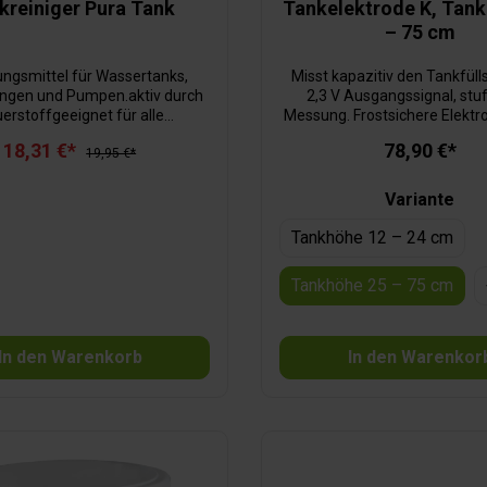
kreiniger Pura Tank
Tankelektrode K, Tan
– 75 cm
ungsmittel für Wassertanks,
Misst kapazitiv den Tankfüll
ungen und Pumpen.aktiv durch
2,3 V Ausgangssignal, stu
erstoffgeeignet für alle
Messung. Frostsichere Elektro
alienentfernt alle Arten von
für Unterflurtanks geei
18,31 €*
78,90 €*
erungenohne Chlorzusatz
19,95 €*
Unempfindlich gegen Sc
unbeeinflusst von Überd
Variante
Tankhöhe 12 – 24 cm
Tankhöhe 25 – 75 cm
In den Warenkorb
In den Warenkor