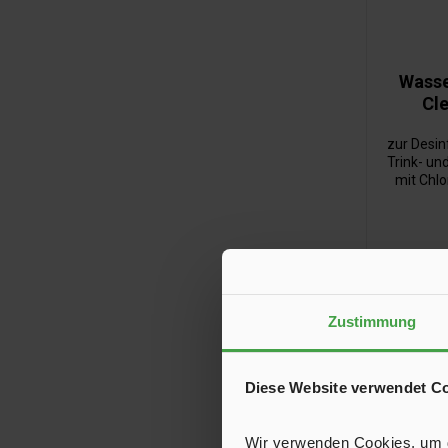
Wasse
Cle
zur Desin
Trink- un
mit Chlo
Minuten 
das Trin
sind ausr
Zustimmung
Diese Website verwendet C
Wir verwenden Cookies, um de