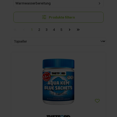
Warmwasserbereitung
Produkte filtern
1
2
3
4
5