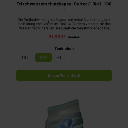
Frischwasserschutzkapsel Certec® 3in1, 100
l
Die Dreifachwirkung der Kapsel verhindert Verkeimung und
die Bildung von Biofilm im Tank. Außerdem versorgt sie das
Wasser mit Mineralien. Reguliert die Negativionenabgabe
von selbst. Keimentziehung ohne Silber. Mit Nylonschnur mit
21,95 €*
Kontrollplakette. Hält bis zu 12 Monate.
27,50 €*
Tankinhalt
30 l
100 l
+
1
In den Warenkorb