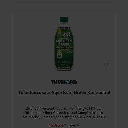
Toilettenzusatz Aqua Kem Green Konzentrat
Zweifach konzentrierte Sanitärflüssigkeit für den
Fäkalientank Ihrer Cassetten- und Campingtoilette.
praktische, kleine Flasche, weniger Gewicht auch für
Klärtanks geeignet (anaerobe Bioabbaubarkeitsprüfung durch
12,95 €*
Thetford) 1 Dosis von 75 ml hält bis zu 4 Tage 1 Flasche = 10
16,95 €*