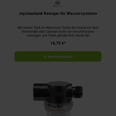
mycleantank Reiniger für Wassersysteme
Mit reinem Tank ins Abenteuer. Damit der Urlaub mit dem
Reisemobil oder Caravan nicht von verschmutzten
Leitungen und Tanks getrübt wird, wurde der
Wassersystemreiniger easydriver mycleantank entwickelt.
14,75 €*
Dieser macht müde Leitungen und Tanks wieder munter. Und
statt zu schrubben, können Sie sich entspannt auf den Urlaub
freuen, denn der Testsieger mycleantank übernimmt die
Arbeit.
In den Warenkorb