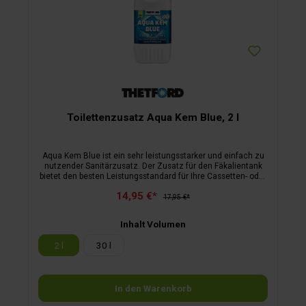
Toilettenzusatz Aqua Kem Blue, 2 l
Aqua Kem Blue ist ein sehr leistungsstarker und einfach zu
nutzender Sanitärzusatz. Der Zusatz für den Fäkalientank
bietet den besten Leistungsstandard für Ihre Cassetten- oder
transportable Toilette. hervorragende Geruchsbekämpfung
14,95 €*
verflüssigt Feststoffe für einfachere Entsorgung reduziert
17,95 €*
Gasbildung verlängert die Lebensdauer des Fäkalientanks
sorgt dafür, dass bewegliche Toilettenteile geschmiert
Inhalt Volumen
werden und somit reibungslos arbeiten wirkt 4 bis 5 Tage
2 l
30 l
In den Warenkorb