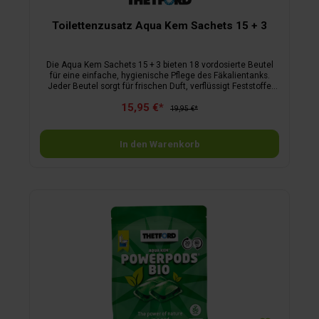
Toilettenzusatz Aqua Kem Sachets 15 + 3
Die Aqua Kem Sachets 15 + 3 bieten 18 vordosierte Beutel
für eine einfache, hygienische Pflege des Fäkalientanks.
Jeder Beutel sorgt für frischen Duft, verflüssigt Feststoffe
und wirkt bis zu fünf Tage. Die drei Gratisbeutel im Set
15,95 €*
ermöglichen zusätzliche Anwendungen. Aktionspack mit 3
19,95 €*
Gratisbeuteln immer die richtige Dosis bekämpft
unangenehme Gerüche zuverlässig verflüssigt Feststoffe für
leichtere Entleerung reduziert Gasbildung im Tank
In den Warenkorb
Schmierung beweglicher Toilettenteile verlängert die
Lebensdauer des Fäkalientanks wirkt 4 bis 5 Tage