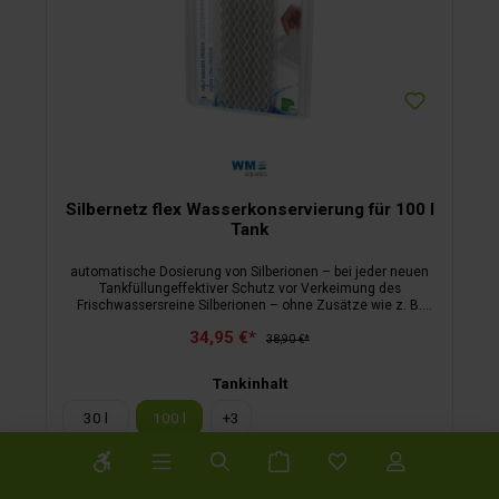
Silbernetz flex Wasserkonservierung für 100 l
Tank
automatische Dosierung von Silberionen – bei jeder neuen
Tankfüllungeffektiver Schutz vor Verkeimung des
Frischwassersreine Silberionen – ohne Zusätze wie z. B.
Chlor, Mineralien etc.Produktwechsel 1 x jährlich empfohlen
34,95 €*
(max. 2 Jahre)Wirkstoff gemäß DIN EN 15030BAuA Reg.-Nr.:
38,90 €*
N-108213
Tankinhalt
30 l
100 l
+
3
Werkzeugleiste anzeigen
In den Warenkorb