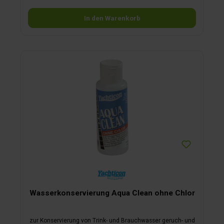
für Wohnmobile, Wohnwagen und Camping. Der KT08 Filter
ist nur für den Einsatz mit Trinkwasser geeignet und in
Lebensmittelqualität hergestellt. Kein Wasser unbekannter
In den Warenkorb
Herkunft oder zweifelhafter Qualität verwenden. Der Filter
muss spätestens nach 6 Monaten ersetzt werden. Der
Einbau kann gemäß Installationsanleitung vertikal oder
horizontal erfolgen. Es sind unbedingt die geeigneten
Schnellkupplungen zu verwenden.
Wasserkonservierung Aqua Clean ohne Chlor
zur Konservierung von Trink- und Brauchwasser geruch- und