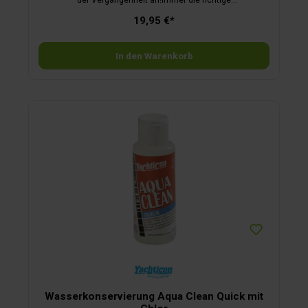
der Vergangenheit an!immer die richtige
Dosishervorragende Geruchsbekämpfungverflüssigt
19,95 €*
Feststoffe für eine einfachere Entleerungreduziert die
Gasbildungverlängert die Lebensdauer des
Fäkalientankssorgt dafür, dass bewegliche Toilettenteile
geschmiert werden und somit reibungslos arbeitenwirkt 4 bis
In den Warenkorb
5 Tage
Wasserkonservierung Aqua Clean Quick mit