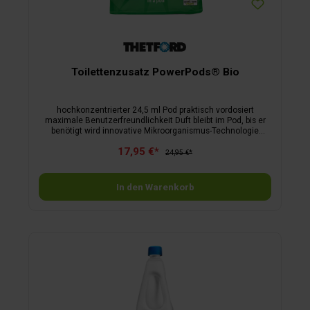
Toilettenzusatz PowerPods® Bio
hochkonzentrierter 24,5 ml Pod praktisch vordosiert
maximale Benutzerfreundlichkeit Duft bleibt im Pod, bis er
benötigt wird innovative Mikroorganismus-Technologie
hervorragende Geruchsbekämpfung verflüssigt Fäkalien für
17,95 €*
leichtere Tankentleerung 1 Dosierung reicht bis zu 4 Tage 1
24,95 €*
Tasche = 20 Pods = 80 Tage
In den Warenkorb