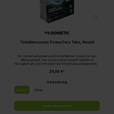
Toilettenzusatz PowerCare Tabs, Beutel
Ein schnell wirkender und hocheffektiver Zusatz für den
Abwassertank. Das Zusatzmittel wandelt Fäkalien in
Flüssigkeit um und verhindert die Entstehung unangenehmer
Gerüche. kein Verschütten oder Verschmutzen die Menge
24,00 €*
ist bereits vordosiert, daher keine Überdosierung möglich
einfache Aufbewahrung in praktischem Becher für alle
tragbaren und Cassettentoiletten geeignet Abfälle werden
Verpackung
rasch zersetzt, ohne dass Gase oder unangenehme Gerüche
entstehen gewichtsparender und einfacher zu handhaben
Beutel
Eimer
als Flüssigkeiten gebrauchsfertige, lösliche Film-Tabs
In den Warenkorb