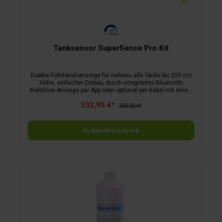
Tanksensor SuperSense Pro Kit
Exakte Füllstandsanzeige für nahezu alle Tanks bis 200 cm
Höhe, einfacher Einbau, durch integriertes Bluetooth
drahtlose Anzeige per App oder optional per Kabel mit einem
kompatiblen Display. Die Montage ist einfach und schnell
232,95 €*
erledigt, alle notwendigen Komponenten werden
259,00 €*
mitgeliefert. Für den Betrieb wird lediglich eine
Spannungsversorgung von 10 – 30 V DC benötigt.
funktioniert mit Frisch-, Grau- oder Schwarzwassertanksfür
In den Warenkorb
die Montage im Fahrzeuginneren mehrere Sensoren können
gleichzeitig mit der App angezeigt werden Fernzugriff
möglich (Sensor muss dazu mit App verbunden sein)
zusätzlicher Signalausgang für externe Displays und
PanelsPro Kitmaximale Flexibilität beim Einbauflexible
Montage am Tank von oben oder der Seite möglich