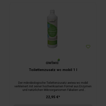
Toilettenzusatz wc mobil 1 l
Der mikrobiologische Toilettenzusatz awiwa wc mobil
verkleinert mit seiner hochwirksamen Formel aus Enzymen
und natürlichen Mikroorganismen Fäkalien und
Hygienepapiere und sorgt somit für eine spritzfreie
22,95 €*
Entleerung des Fäkalientanks: keine Klümpchen, kein
Verstopfen und kein Geruch. Unangenehme Gerüche werden
beseitigt und nicht überdeckt. Ohne aggressive Chemikalien.