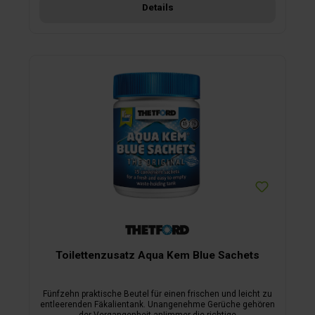
Der Tankinhalt kann in der Toilette entsorgt werden. Geeignet
Details
für jede mobile Toilette im Wohnmobil, Wohnwagen oder
Boot. Ein Liter reicht für 20 Anwendungen. Damit ist der
Zusatz deutlich ergiebiger als herkömmliche
Sanitärzusätze.
Toilettenzusatz Aqua Kem Blue Sachets
Fünfzehn praktische Beutel für einen frischen und leicht zu
entleerenden Fäkalientank. Unangenehme Gerüche gehören