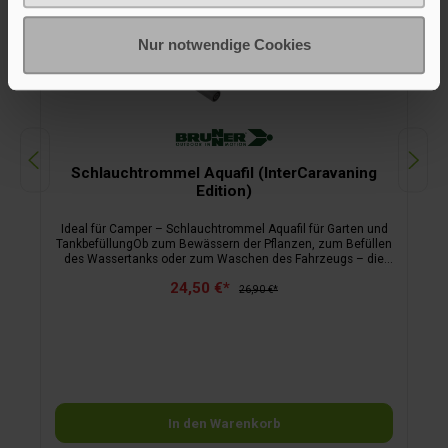
Nur notwendige Cookies
Schlauchtrommel Aquafil (InterCaravaning
Edition)
Ideal für Camper – Schlauchtrommel Aquafil für Garten und
TankbefüllungOb zum Bewässern der Pflanzen, zum Befüllen
des Wassertanks oder zum Waschen des Fahrzeugs – die
kompakte Schlauchtrommel Aquafil eignet sich aufgrund des
24,50 €*
lebensmittelechten Wasserschlauchs ideal für Camper. Das
26,90 €*
robuste Kunststoffgehäuse ist leicht im Gewicht und verfügt
über einen praktischen Tragegriff, was die Handhabung sehr
komfortabel macht. Der Wasserstrahl kann über die
ergonomisch geformte Lanze angepasst
werden.Lieferumfang:10 m lebensmittelechter 3/8“ PVC-
Schlauch, 2 Schnellkupplungen, stabiles Kunststoffgestell,
Spritzdüse.Bei Camping Kaufhaus findest Du eine große
Auswahl an Campingzubehör für deine Campingausrüstung.
In den Warenkorb