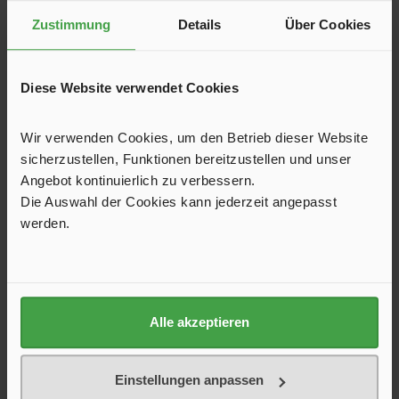
Lösen sich im durchfließenden Wasser auf. Das Shampoo-
Zustimmung
Details
Über Cookies
Stäbchen wird in den Griff der Autowaschbürste gesteckt
und löst sich durch den Wasserdruck allmählich auf.
4,90 €*
Diese Website verwendet Cookies
Wir verwenden Cookies, um den Betrieb dieser Website
sicherzustellen, Funktionen bereitzustellen und unser
Angebot kontinuierlich zu verbessern.
Details
Die Auswahl der Cookies kann jederzeit angepasst
werden.
Produktgalerie überspringen
Kunden haben sich ebenfalls angesehen
Alle akzeptieren
Einstellungen anpassen