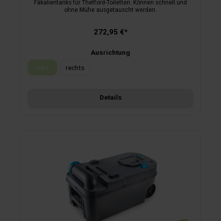
Fäkalientanks für Thetford-Toiletten. Können schnell und
ohne Mühe ausgetauscht werden.
272,95 €*
Ausrichtung
links
rechts
(Diese Option ist zurzeit nicht verfügbar.)
Details