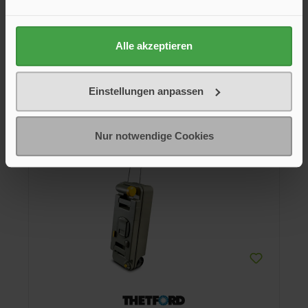
Fäkalientank C220 von Thetford. Original-Ersatzteil für
Thetford Produkte.
Alle akzeptieren
208,95 €*
211,95 €*
In den Warenkorb
Einstellungen anpassen
Nur notwendige Cookies