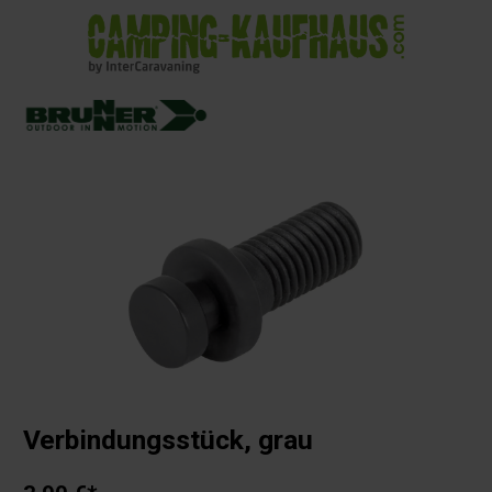
alt springen
Verbindungsstück, grau