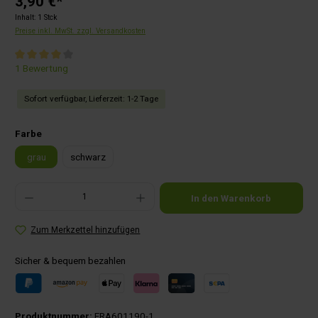
3,90 €*
Inhalt:
1 Stck
Preise inkl. MwSt. zzgl. Versandkosten
Durchschnittliche Bewertung von 4 von 5 Sternen
1 Bewertung
Sofort verfügbar, Lieferzeit: 1-2 Tage
auswählen
Farbe
grau
schwarz
Produkt Anzahl: Gib den gewünschten Wert ein oder benutze die Schaltflächen um die Anza
In den Warenkorb
Zum Merkzettel hinzufügen
Sicher & bequem bezahlen
Produktnummer:
FRA601190-1