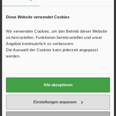
Rückenlehne.
106,52 €*
109,90 €*
Diese Website verwendet Cookies
Farbe
Wir verwenden Cookies, um den Betrieb dieser Website
grau meliert
schwarz
sicherzustellen, Funktionen bereitzustellen und unser
Angebot kontinuierlich zu verbessern.
In den Warenkorb
Die Auswahl der Cookies kann jederzeit angepasst
werden.
Produktgalerie überspringen
Kunden haben sich ebenfalls angesehen
Alle akzeptieren
Einstellungen anpassen