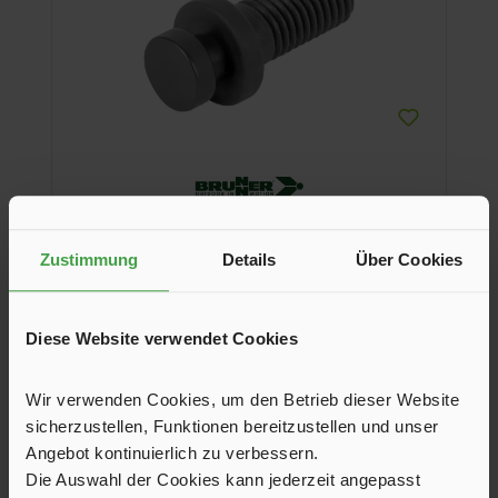
Verbindungsstück, grau
Zustimmung
Details
Über Cookies
Verbindungsstück für die Fußauflagen Skye 3D und Aravel
3D.
Diese Website verwendet Cookies
3,90 €*
Wir verwenden Cookies, um den Betrieb dieser Website
Farbe
sicherzustellen, Funktionen bereitzustellen und unser
grau
schwarz
Angebot kontinuierlich zu verbessern.
Die Auswahl der Cookies kann jederzeit angepasst