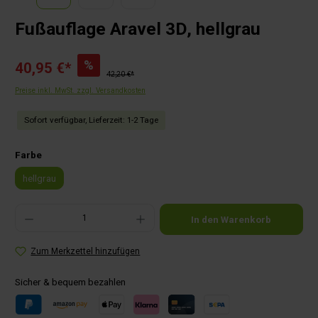
Fußauflage Aravel 3D, hellgrau
%
40,95 €*
42,20 €*
Preise inkl. MwSt. zzgl. Versandkosten
Sofort verfügbar, Lieferzeit: 1-2 Tage
auswählen
Farbe
hellgrau
Produkt Anzahl: Gib den gewünschten Wert ein oder benutze die Schaltflächen um die Anza
In den Warenkorb
Zum Merkzettel hinzufügen
Sicher & bequem bezahlen