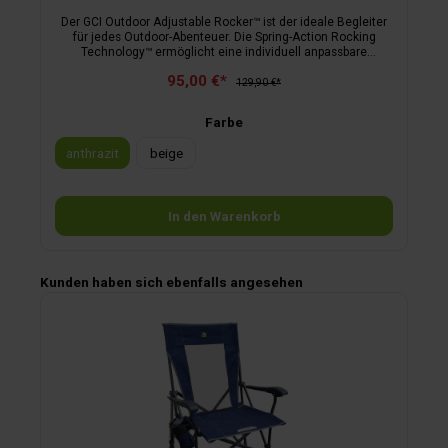
Der GCI Outdoor Adjustable Rocker™ ist der ideale Begleiter
für jedes Outdoor-Abenteuer. Die Spring-Action Rocking
Technology™ ermöglicht eine individuell anpassbare
Wippbewegung in drei Positionen für pure Entspannung. Die
95,00 €*
ergonomische Stuhlvorderkante verhindert Druckstellen und
129,90 €*
sorgt für stundenlangen Komfort. Ein Multi-Taschen-System
bietet u. a. Platz für eine 1-Liter-Wasserflasche. Mit
Farbe
atmungsaktivem Komfortsitz und ergonomischen Armlehnen
wird der Adjustable Rocker™ zum perfekten Stuhl für
anthrazit
beige
entspannte Momente in der Natur.
In den Warenkorb
Produktgalerie überspringen
Kunden haben sich ebenfalls angesehen