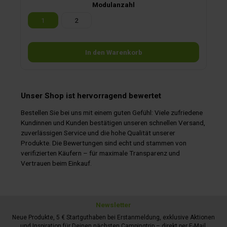
Modulanzahl
UV-Strahlung geschützt. Die Black Line Solarmodule, die auf
den Spoilerprofilen verschraubt werden, lassen sich
1
2
problemlos bei einem Fahrzeugwechsel abnehmen und
wieder installieren. Herzstück der Anlage sind die modernen
Solarregler mit N-Bus. Diese Regler bieten maximale Effizienz
und unterstützen das Bus-System Ihres Fahrzeugs für eine
In den Warenkorb
optimale Ladeleistung. Sie sorgen dafür, dass die Solaranlage
jederzeit effizient arbeitet. Ohne Klebeset.
Lieferumfang: Dometic MPPT Solarregler N-Bus und
Bluetooth, Dachspoiler-Satz, Dachdurchführung, Kabelset.
Unser Shop ist hervorragend bewertet
Bestellen Sie bei uns mit einem guten Gefühl: Viele zufriedene
Kundinnen und Kunden bestätigen unseren schnellen Versand,
zuverlässigen Service und die hohe Qualität unserer
Produkte. Die Bewertungen sind echt und stammen von
verifizierten Käufern – für maximale Transparenz und
Vertrauen beim Einkauf.
Newsletter
Neue Produkte, 5 € Startguthaben bei Erstanmeldung, exklusive Aktionen
und Inspiration für Deinen nächsten Campingtrip – direkt per E-Mail.