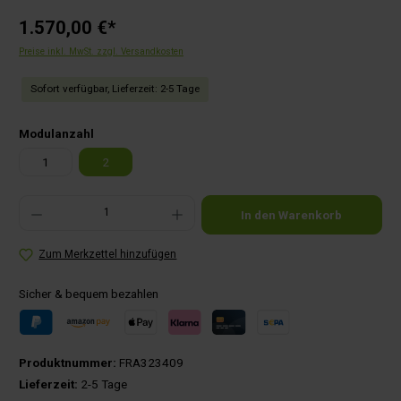
1.570,00 €*
Preise inkl. MwSt. zzgl. Versandkosten
Sofort verfügbar, Lieferzeit: 2-5 Tage
auswählen
Modulanzahl
1
2
Produkt Anzahl: Gib den gewünschten Wert ein oder benutze die Schaltflächen um die Anza
In den Warenkorb
Zum Merkzettel hinzufügen
Sicher & bequem bezahlen
Produktnummer:
FRA323409
Lieferzeit:
2-5 Tage