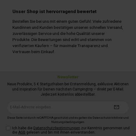
Vorteil einer 2-Zonen-Kühlung. Sie verfügt über 2 separate
Fächer mit 44 bzw. 34 Liter Nutz­inhalt, getrennte Deckel und
Unser Shop ist hervorragend bewertet
getrennte Temperaturregelung. So können Lebensmittel und
Getränke bei unterschiedlichen Idealtemperaturen gelagert
Bestellen Sie bei uns mit einem guten Gefühl: Viele zufriedene
werden. Das effiziente Kompressorsystem sorgt für
Temperaturstabilität in der Box bis +32 °C
Kundinnen und Kunden bestätigen unseren schnellen Versand,
Umgebungstemperatur. Trotz ihrer Größe ist die ICF80DZ
zuverlässigen Service und die hohe Qualität unserer
leicht zu tragen. Dafür sorgen die 2 stabilen Klappgriffe an
Produkte. Die Bewertungen sind echt und stammen von
den Seiten.
verifizierten Käufern – für maximale Transparenz und
Vertrauen beim Einkauf.
Newsletter
Neue Produkte, 5 € Startguthaben bei Erstanmeldung, exklusive Aktionen
und Inspiration für Deinen nächsten Campingtrip – direkt per E-Mail.
Jederzeit kostenlos abbestellbar.
E-
Mail-
Adresse*
Diese Seite ist durch reCAPTCHA geschützt und es gelten die
Datenschutzrichtlinie
und
Nutzungsbedingungen
.
Ich habe die
Datenschutzbestimmungen
zur Kenntnis genommen und
die
AGB
gelesen und bin mit ihnen einverstanden.