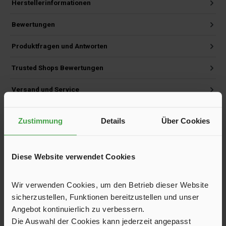
Herstellerinformationen
Bewertungen
Produktfragen und Antworten
Trusted Shops Bewertungen
Versand und Service
Zustimmung
Details
Über Cookies
Produktgalerie überspringen
Kunden haben sich ebenfalls angesehen
Diese Website verwendet Cookies
A
⭡
G
Wir verwenden Cookies, um den Betrieb dieser Website
sicherzustellen, Funktionen bereitzustellen und unser
Angebot kontinuierlich zu verbessern.
Die Auswahl der Cookies kann jederzeit angepasst