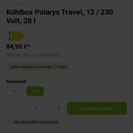
Kühlbox Polarys Travel, 12 / 230
Volt, 28 l
A
⭡
G
84,90 €*
Preise inkl. MwSt. zzgl. Versandkosten
Sofort verfügbar, Lieferzeit: 1-2 Tage
auswählen
Nutzinhalt
25 l
28 l
(Diese Option ist zurzeit nicht verfügbar.)
Produkt Anzahl: Gib den gewünschten Wert ein oder benutze die Schaltflächen um die Anza
In den Warenkorb
Zum Merkzettel hinzufügen