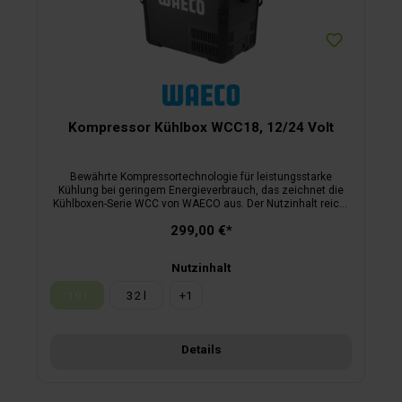
Kompressor Kühlbox WCC18, 12/24 Volt
Bewährte Kompressortechnologie für leistungsstarke
Kühlung bei geringem Energieverbrauch, das zeichnet die
Kühlboxen-Serie WCC von WAECO aus. Der Nutzinhalt reicht
je nach Modell von 19 Liter (WCC18) bis 59 Liter (WCC60.
299,00 €*
Nutzinhalt
19 l
32 l
+
1
(Diese Option ist zurzeit nicht verfügbar.)
Details