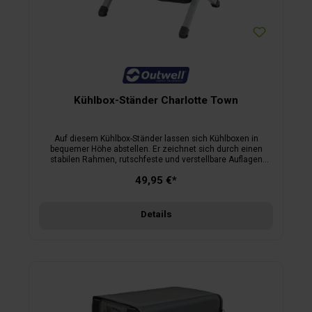
kann zwischen -18 °C und +20 °C geregelt werden.
Kühlbox-Ständer Charlotte Town
Auf diesem Kühlbox-Ständer lassen sich Kühlboxen in
bequemer Höhe abstellen. Er zeichnet sich durch einen
stabilen Rahmen, rutschfeste und verstellbare Auflagen
sowie einer abnehmbaren Aufbewahrungstasche aus. Die
49,95 €*
maximale Belastbarkeit beträgt 50 kg. Im Lieferumfang ist
eine praktische Tragetasche enthalten. Maße B 40 x H 34,5 x
T 50 cm, Gewicht 2,5 kg.
Details