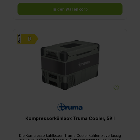
Batteriewächter zum Schutz der FahrzeugbatterieDisplay
In den Warenkorb
mit Temperaturanzeige mit Einstellung in 1 °C-SchrittenDie
Temperatur kann zwischen +20 und -22 °C eingestellt
werden.
A
⭡
G
Kompressorkühlbox Truma Cooler, 59 l
Die Kompressorkühlboxen Truma Cooler kühlen zuverlässig