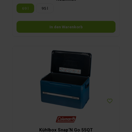
69 l
95 l
In den Warenkorb
Kühlbox Snap‘N Go 55QT