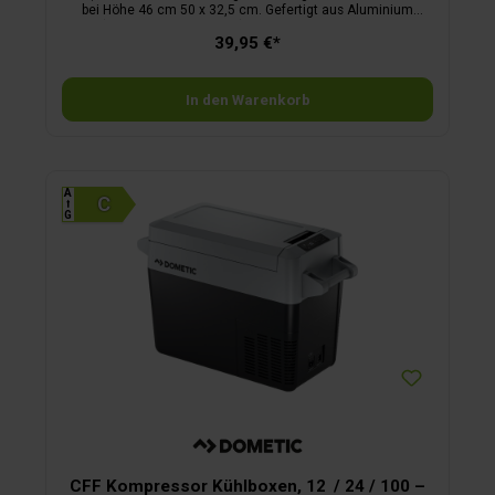
bei Höhe 46 cm 50 x 32,5 cm. Gefertigt aus Aluminium
(Gewicht nur ca. 1,6 kg), die weich ummantelten
39,95 €*
Trägerholme verhindern Beschädigungen an der Kühlbox.
Ein Fuß ist höhenverstellbar, was sicheren Stand
gewährleistet. Lieferung erfolgt inklusive einer praktischen
Aufbewahrungstasche.
In den Warenkorb
A
⭡
G
CFF Kompressor Kühlboxen, 12 / 24 / 100 –