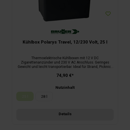
Kühlbox Polarys Travel, 12/230 Volt, 25 l
Thermoelektrische Kühlboxen mit 12 V DC
Zigarettenanzünder und 230 V AC Anschluss. Geringes
Gewicht und leicht transportierbar. Ideal für Strand, Picknick
und Camping. Erhältlich in 2 Größen.Eigenschaften:mit
74,90 €*
Anschlusskabel für 12 V- oder 230 V-Betriebpassend für 1,5
l/2 l Flaschen stehendDeckel mit Handgriff
verschließbareinfache Platzierung der Kühlbox in fast jedem
Nutzinhalt
Kofferraum oder hinter dem Fahrer- und
BeifahrersitzKühlleistung bis 20° C unter
25 l
28 l
Umgebungstemperatur
(Diese Option ist zurzeit nicht verfügbar.)
Details