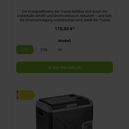
Die Energieeffizienz der Truma Kühlbox wird durch die
Isolierhülle erhöht und Stromverbrauch reduziert – und falls
die Stromver­sorgung unterbrochen wird, bleibt der Truma
Cooler länger kühl. Für Truma Cooler sind passgenaue
110,00 €*
Isolierhüllen erhältlich. Ihre robuste Nylon­außenseite schützt
gleichzeitig vor Kratzern, Schmutz und Spritzwasser, die
Seiten sind mit praktischen Taschen versehen.
Modell
C30
C36
+
3
In den Warenkorb
A
⭡
G