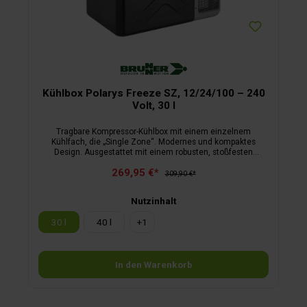
Kühlbox Polarys Freeze SZ, 12/24/100 – 240
Volt, 30 l
Tragbare Kompressor-Kühlbox mit einem einzelnem
Kühlfach, die „Single Zone“. Modernes und kompaktes
Design. Ausgestattet mit einem robusten, stoßfesten
Kunststoffgehäuse mit hoher Isolier­kapazität und einer
269,95 €*
digitalen Anzeige zur Temperaturkontrolle.Der hochwertige
309,90 €*
LG-Kompressor sorgt für einen leisen Betrieb und sehr gute
Kühlleistung. Die Boxen können mit Gleich- und mit
Nutzinhalt
Wechselstrom betrieben werden.Merkmale:geräumig, für die
Aufbewahrung von Speisen und Getränken für mehrere
30 l
40 l
+
1
Personenhohe Kühlgeschwindigkeitpräzise Einstellung über
Digitalanzeigemodernes und funktionelles Designgroßer
Temperaturbereichniedrigste erreichbare Temperatur -20
°Cgeräuscharmniedriger Verbrauch
In den Warenkorb