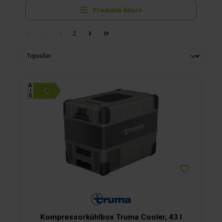
Produkte filtern
1
2
A
⭡
G
Kompressorkühlbox Truma Cooler, 43 l