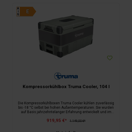
A
⭡
G
Kompressorkühlbox Truma Cooler, 104 l
Die Kompressorkühlboxen Truma Cooler kühlen zuverlässig
bis -18 °C selbst bei hohen Außen­tempera­turen. Sie wurden
auf Basis jahrzehntelanger Erfahrung entwickelt und im
australischen Outback unter extremen Bedingungen
919,95 €*
getestet. Der kleine und leichte Blue Kompressor sorgt für
1.149,00 €*
einen besonders geräuscharmen Betrieb. Durch die hoch­
wertige Isolie­rung und dem niedrigen Strom­verbrauch kühlen