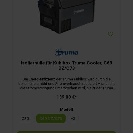
Isolierhülle für Kühlbox Truma Cooler, C69
DZ/C73
Die Energieeffizienz der Truma Kühlbox wird durch die
Isolierhülle erhöht und Stromverbrauch reduziert – und falls
die Stromver­sorgung unterbrochen wird, bleibt der Truma
Cooler länger kühl. Für Truma Cooler sind passgenaue
139,00 €*
Isolierhüllen erhältlich. Ihre robuste Nylon­außenseite schützt
gleichzeitig vor Kratzern, Schmutz und Spritzwasser, die
Seiten sind mit praktischen Taschen versehen.
Modell
C30
C69 DZ/C73
+
3