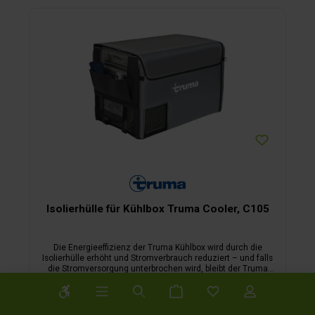
Isolierhülle für Kühlbox Truma Cooler, C105
Die Energieeffizienz der Truma Kühlbox wird durch die
Isolierhülle erhöht und Stromverbrauch reduziert – und falls
die Stromver­sorgung unterbrochen wird, bleibt der Truma
Cooler länger kühl. Für Truma Cooler sind passgenaue
Werkzeugleiste anzeigen
139,00 €*
Isolierhüllen erhältlich. Ihre robuste Nylon­außenseite schützt
gleichzeitig vor Kratzern, Schmutz und Spritzwasser, die
Seiten sind mit praktischen Taschen versehen.