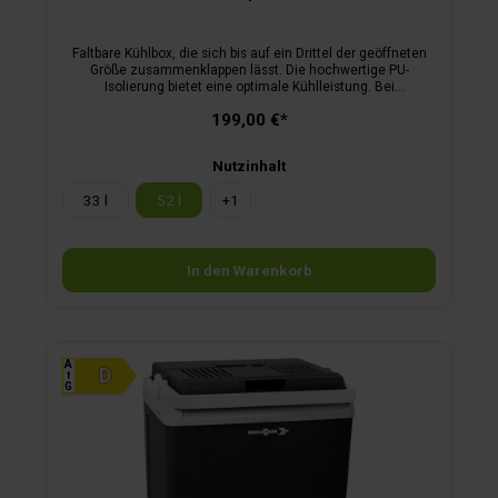
Faltbare Kühlbox, die sich bis auf ein Drittel der geöffneten
Größe zusammenklappen lässt. Die hochwertige PU-
Isolierung bietet eine optimale Kühlleistung. Bei
Nichtgebrauch kann die Kühlbox in Sekundenschnelle
199,00 €*
zusammengeklappt und platzsparend verstaut werden. Die
Snap‘N Go ist in 3 Größen mit einem Fassungsvermögen von
33, 42 und 52 Litern verfügbar. Sie verfügt über 2 seitliche
Nutzinhalt
Griffe für einen leichten Transport.
33 l
52 l
+
1
In den Warenkorb
A
⭡
G