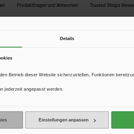
en
Produktfragen und Antworten
Trusted Shops Bewe
Details
T01589
ookies
m
n Betrieb dieser Website sicherzustellen, Funktionen bereitzu
m
n jederzeit angepasst werden.
m
 verpackt
ies
Einstellungen anpassen