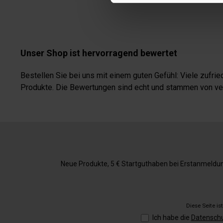
Unser Shop ist hervorragend bewertet
Bestellen Sie bei uns mit einem guten Gefühl: Viele zufr
Produkte. Die Bewertungen sind echt und stammen von veri
Neue Produkte, 5 € Startguthaben bei Erstanmeldung,
Diese Seite i
Ich habe die
Datensch