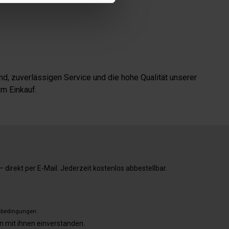
d, zuverlässigen Service und die hohe Qualität unserer
m Einkauf.
direkt per E-Mail. Jederzeit kostenlos abbestellbar.
sbedingungen
.
n mit ihnen einverstanden.