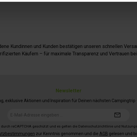
iedene Kundinnen und Kunden bestätigen unseren schnellen Versan
fizierten Käufern – für maximale Transparenz und Vertrauen bei
Newsletter
 exklusive Aktionen und Inspiration für Deinen nächsten Campingtrip – 
E-
Mail-
Adresse*
st durch reCAPTCHA geschützt und es gelten die
Datenschutzrichtlinie
und
Nutzung
utzbestimmungen
zur Kenntnis genommen und die
AGB
gelesen und bi