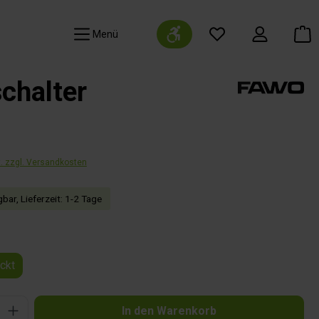
Werkzeugleiste anzeigen
Navigation
chalter
t. zzgl. Versandkosten
bar, Lieferzeit: 1-2 Tage
auswählen
ackt
Gib den gewünschten Wert ein oder benutze die Schaltflächen um die Anzahl zu 
In den Warenkorb