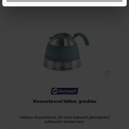
In den Warenkorb
Wasserkessel faltbar, graublau
Faltbarer Wasserkessel, der nach Gebrauch platzsparend
aufbewahrt werden kann.