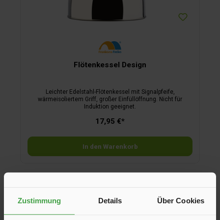
Flötenkessel Design
Leichter Edelstahl-Flötenkessel mit Signalpfeife,
wärmeisoliertem Griff, großer Einfüllöffnung. Nicht für
Induktion geeignet.
17,95 €*
In den Warenkorb
Zustimmung
Details
Über Cookies