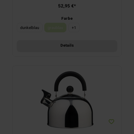
52,95 €*
Farbe
dunkelblau
graublau
+
1
(Diese Option ist zurzeit nicht verfügbar.)
Details