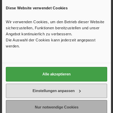
Diese Website verwendet Cookies
Wir verwenden Cookies, um den Betrieb dieser Website
sicherzustellen, Funktionen bereitzustellen und unser
Angebot kontinuierlich zu verbessern.
Die Auswahl der Cookies kann jederzeit angepasst
werden.
Wasserkessel faltbar, dunkelgrün
Faltbarer Wasserkessel, der nach Gebrauch platzsparend
aufbewahrt werden kann.
Alle akzeptieren
45,82 €*
52,95 €*
Farbe
Einstellungen anpassen
dunkelblau
dunkelgrün
Nur notwendige Cookies