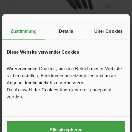
Zustimmung
Details
Über Cookies
Besteckset, grau
Besteckset, 16-tlg., aus Edelstahl 18/0 mit Messer, Gabel,
Diese Website verwendet Cookies
Löffel, Teelöffel und softem Griff.
Wir verwenden Cookies, um den Betrieb dieser Website
31,50 €*
sicherzustellen, Funktionen bereitzustellen und unser
Farbe
Angebot kontinuierlich zu verbessern.
Die Auswahl der Cookies kann jederzeit angepasst
blau
grau
+
2
werden.
In den Warenkorb
Alle akzeptieren