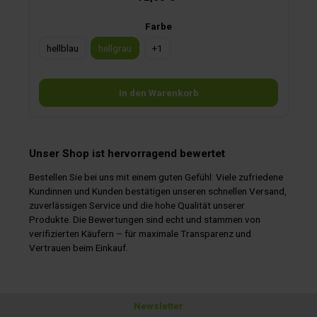
geliefert. Ideal für Camping, zu Hause oder auf dem Boot.
Das Geschirr ist leicht und für die Spülmaschine geeignet.
Farbe
Das 12-tlg. Set enthält: 4 Essteller ø 25 cm 4 Frühstücksteller
ø 20,5 cm 4 Schalen ø 15,5 cm inkl. luxuriöser
hellblau
hellgrau
+
1
Aufbewahrungstasche
In den Warenkorb
Unser Shop ist hervorragend bewertet
Bestellen Sie bei uns mit einem guten Gefühl: Viele zufriedene
Kundinnen und Kunden bestätigen unseren schnellen Versand,
zuverlässigen Service und die hohe Qualität unserer
Produkte. Die Bewertungen sind echt und stammen von
verifizierten Käufern – für maximale Transparenz und
Vertrauen beim Einkauf.
Newsletter