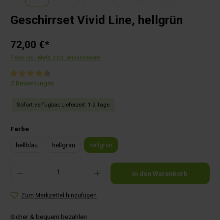
Geschirrset Vivid Line, hellgrün
72,00 €*
Preise inkl. MwSt. zzgl. Versandkosten
Durchschnittliche Bewertung von 4.5 von 5 Sternen
2 Bewertungen
Sofort verfügbar, Lieferzeit: 1-2 Tage
auswählen
Farbe
hellblau
hellgrau
hellgrün
Produkt Anzahl: Gib den gewünschten Wert ein oder benutze die Schaltflächen um die Anza
In den Warenkorb
Zum Merkzettel hinzufügen
Sicher & bequem bezahlen